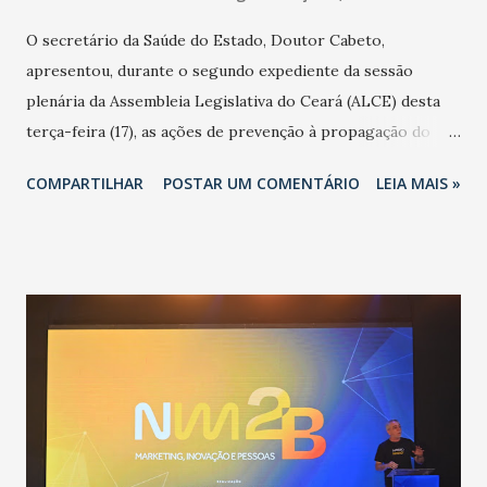
O secretário da Saúde do Estado, Doutor Cabeto,
apresentou, durante o segundo expediente da sessão
plenária da Assembleia Legislativa do Ceará (ALCE) desta
terça-feira (17), as ações de prevenção à propagação do
novo coronavírus (Covid-19) e as recentes medidas
COMPARTILHAR
POSTAR UM COMENTÁRIO
LEIA MAIS »
adotadas pelo Governo do Estado na contenção da
pandemia e atendimento aos enfermos. O secretário
informou que o Estado tem desenvolvido um plano de
contingência pautado em formas de reconhecimento da
população suspeita e de cuidados com os ambientes
públicos e domiciliares. “Nós não estamos vivendo uma
epidemia comum, como temos em todos os anos, com
aumento de casos de dengue, influenza ou H1N1. Trata-se
de uma epidemia com um vírus diferente, com um poder de
contaminação maior que outros coronavírus”, apontou o