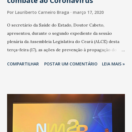
combate ao Coronavírus
Por
Lauriberto Carneiro Braga
março 17, 2020
O secretário da Saúde do Estado, Doutor Cabeto,
apresentou, durante o segundo expediente da sessão
plenária da Assembleia Legislativa do Ceará (ALCE) desta
terça-feira (17), as ações de prevenção à propagação do
novo coronavírus (Covid-19) e as recentes medidas
COMPARTILHAR
POSTAR UM COMENTÁRIO
LEIA MAIS »
adotadas pelo Governo do Estado na contenção da
pandemia e atendimento aos enfermos. O secretário
informou que o Estado tem desenvolvido um plano de
contingência pautado em formas de reconhecimento da
população suspeita e de cuidados com os ambientes
públicos e domiciliares. “Nós não estamos vivendo uma
epidemia comum, como temos em todos os anos, com
aumento de casos de dengue, influenza ou H1N1. Trata-se