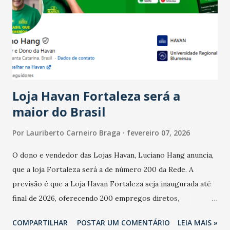
bares e restaurantes operaram com lucro e outros 40%
registraram equilíbrio financeiro. Já o percentual de
estabelecimentos no prejuízo ficou em 19%, pouco abaixo
do observado no mês anterior. Outros 1% não existiam em
novembro. Em relação a outubro, o faturamento também
cresceu. De acordo com a pesquisa, 44% dos n...
Loja Havan Fortaleza será a
maior do Brasil
Por
Lauriberto Carneiro Braga
fevereiro 07, 2026
O dono e vendedor das Lojas Havan, Luciano Hang anuncia,
que a loja Fortaleza será a de número 200 da Rede. A
previsão é que a Loja Havan Fortaleza seja inaugurada até
final de 2026, oferecendo 200 empregos diretos,
totalizando na Rede 25 mil vendedores. A localização da
COMPARTILHAR
POSTAR UM COMENTÁRIO
LEIA MAIS »
Havan Fortaleza ainda não foi anunciada oficialmente, mas