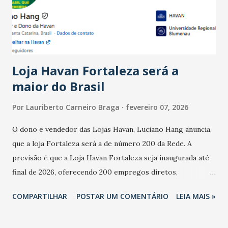
estabelecimentos no prejuízo ficou em 19%, pouco abaixo
do observado no mês anterior. Outros 1% não existiam em
novembro. Em relação a outubro, o faturamento também
cresceu. De acordo com a pesquisa, 44% dos n...
Loja Havan Fortaleza será a
maior do Brasil
Por
Lauriberto Carneiro Braga
fevereiro 07, 2026
O dono e vendedor das Lojas Havan, Luciano Hang anuncia,
que a loja Fortaleza será a de número 200 da Rede. A
previsão é que a Loja Havan Fortaleza seja inaugurada até
final de 2026, oferecendo 200 empregos diretos,
totalizando na Rede 25 mil vendedores. A localização da
COMPARTILHAR
POSTAR UM COMENTÁRIO
LEIA MAIS »
Havan Fortaleza ainda não foi anunciada oficialmente, mas
fontes extraoficiais indicam, que será na Avenida