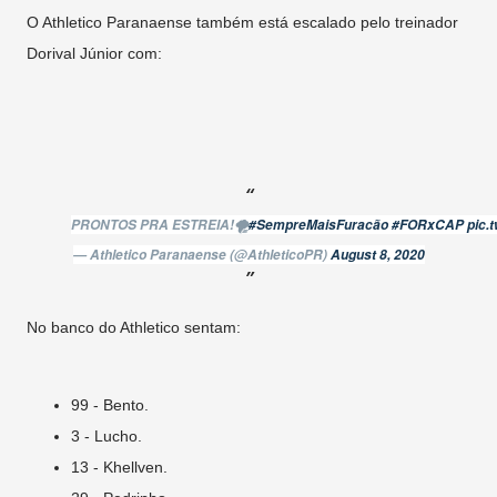
O Athletico Paranaense também está escalado pelo treinador
Dorival Júnior com:
PRONTOS PRA ESTREIA!🌪️
#SempreMaisFuracão
#FORxCAP
pic.
— Athletico Paranaense (@AthleticoPR)
August 8, 2020
No banco do Athletico sentam:
99 - Bento.
3 - Lucho.
13 - Khellven.