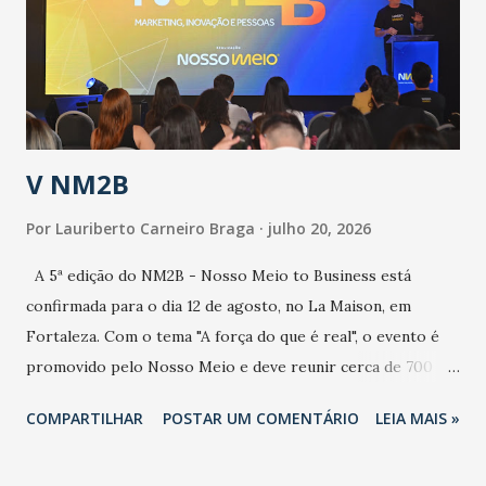
de uma epidemia com um vírus diferente, com um poder de
contaminação maior que outros coronavírus”, apontou o
secretário. Segundo ele, é uma epidemia com chance de
contaminação alta, podendo gerar um grande risco à
população e ao sistema de saúde. “Precisamos saber fazer a
estratificação do risco da doença, para não so...
V NM2B
Por
Lauriberto Carneiro Braga
julho 20, 2026
A 5ª edição do NM2B - Nosso Meio to Business está
confirmada para o dia 12 de agosto, no La Maison, em
Fortaleza. Com o tema "A força do que é real", o evento é
promovido pelo Nosso Meio e deve reunir cerca de 700
participantes, entre executivos, empreendedores, gestores
COMPARTILHAR
POSTAR UM COMENTÁRIO
LEIA MAIS »
e lideranças do Mercado Nacional. Desde 2022, o NM2B
consolidou-se como um dos principais encontros do setor