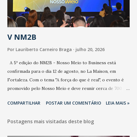
secretário. Segundo ele, é uma epidemia com chance de
contaminação alta, podendo gerar um grande risco à
população e ao sistema de saúde. “Precisamos saber fazer a
estratificação do risco da doença, para não so...
V NM2B
Por
Lauriberto Carneiro Braga
julho 20, 2026
A 5ª edição do NM2B - Nosso Meio to Business está
confirmada para o dia 12 de agosto, no La Maison, em
Fortaleza. Com o tema "A força do que é real", o evento é
promovido pelo Nosso Meio e deve reunir cerca de 700
participantes, entre executivos, empreendedores, gestores
COMPARTILHAR
POSTAR UM COMENTÁRIO
LEIA MAIS »
e lideranças do Mercado Nacional. Desde 2022, o NM2B
consolidou-se como um dos principais encontros do setor
Postagens mais visitadas deste blog
de negócios do Nordeste, reunindo profissionais de marcas
como Bradesco, Samsung, Carrefour, Banco do Nordeste,