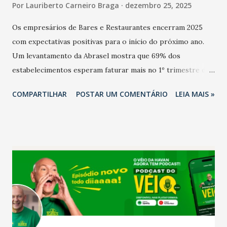
Por
Lauriberto Carneiro Braga
dezembro 25, 2025
Os empresários de Bares e Restaurantes encerram 2025
com expectativas positivas para o início do próximo ano.
Um levantamento da Abrasel mostra que 69% dos
estabelecimentos esperam faturar mais no 1º trimestre de
2026 em comparação com o mesmo período de 2025. Em
COMPARTILHAR
POSTAR UM COMENTÁRIO
LEIA MAIS »
relação ao último trimestre deste ano, 56% também
projetam crescimento (foto Helena Lopes). A confiança do
setor é sustentada principalmente pelo desempenho
recente das empresas, impulsionado pelas
confraternizações de fim de ano e pelo pagamento do 13º
Salário para um número maior de trabalhadores, já que o
país tem a menor taxa de desemprego dos anos recentes.
Ainda segundo a Pesquisa, em novembro de 2025, 40% dos
bares e restaurantes operaram com lucro e outros 40%
registraram equilíbrio financeiro. Já o percentual de