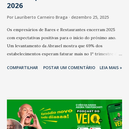
2026
Por
Lauriberto Carneiro Braga
dezembro 25, 2025
Os empresários de Bares e Restaurantes encerram 2025
com expectativas positivas para o início do próximo ano.
Um levantamento da Abrasel mostra que 69% dos
estabelecimentos esperam faturar mais no 1º trimestre de
2026 em comparação com o mesmo período de 2025. Em
COMPARTILHAR
POSTAR UM COMENTÁRIO
LEIA MAIS »
relação ao último trimestre deste ano, 56% também
projetam crescimento (foto Helena Lopes). A confiança do
setor é sustentada principalmente pelo desempenho
recente das empresas, impulsionado pelas
confraternizações de fim de ano e pelo pagamento do 13º
Salário para um número maior de trabalhadores, já que o
país tem a menor taxa de desemprego dos anos recentes.
Ainda segundo a Pesquisa, em novembro de 2025, 40% dos