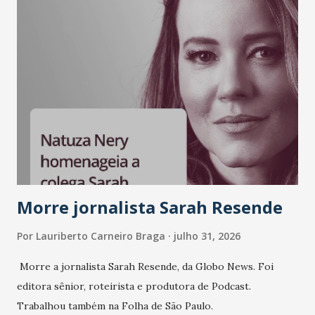
LinkedIn, VISA, Grupo 3corações, TikTok e M. Dias Branco.
A nova edição chega em um momento em que autenticidade
e consistência ganham peso nas conversas sobre marca,
liderança e estratégia. - Vivemos um momento em que todo
mundo fala muito e poucos entregam de verdade. O NM2B
sempre existiu para dar palco a quem constrói com
consistência, e nesta edição isso fica ainda mais claro.
Vamos reforçar que ser genuíno sustenta a confiança entre
marcas, pessoas e mercado", afirma Tamires So...
Morre jornalista Sarah Resende
Por
Lauriberto Carneiro Braga
julho 31, 2026
Morre a jornalista Sarah Resende, da Globo News. Foi
editora sênior, roteirista e produtora de Podcast.
Trabalhou também na Folha de São Paulo.