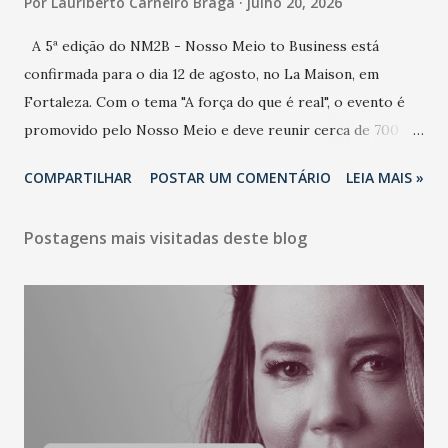
Por
Lauriberto Carneiro Braga
julho 20, 2026
A 5ª edição do NM2B - Nosso Meio to Business está
confirmada para o dia 12 de agosto, no La Maison, em
Fortaleza. Com o tema "A força do que é real", o evento é
promovido pelo Nosso Meio e deve reunir cerca de 700
participantes, entre executivos, empreendedores, gestores
COMPARTILHAR
POSTAR UM COMENTÁRIO
LEIA MAIS »
e lideranças do Mercado Nacional. Desde 2022, o NM2B
consolidou-se como um dos principais encontros do setor
Postagens mais visitadas deste blog
de negócios do Nordeste, reunindo profissionais de marcas
como Bradesco, Samsung, Carrefour, Banco do Nordeste,
LinkedIn, VISA, Grupo 3corações, TikTok e M. Dias Branco.
A nova edição chega em um momento em que autenticidade
e consistência ganham peso nas conversas sobre marca,
liderança e estratégia. - Vivemos um momento em que todo
mundo fala muito e poucos entregam de verdade. O NM2B
sempre existiu para dar palco a quem constrói com