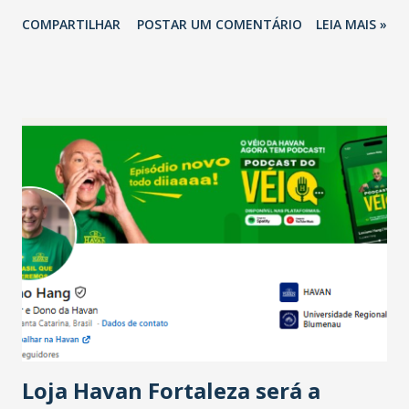
2026 em comparação com o mesmo período de 2025. Em
COMPARTILHAR
POSTAR UM COMENTÁRIO
LEIA MAIS »
relação ao último trimestre deste ano, 56% também
projetam crescimento (foto Helena Lopes). A confiança do
setor é sustentada principalmente pelo desempenho
recente das empresas, impulsionado pelas
confraternizações de fim de ano e pelo pagamento do 13º
Salário para um número maior de trabalhadores, já que o
país tem a menor taxa de desemprego dos anos recentes.
Ainda segundo a Pesquisa, em novembro de 2025, 40% dos
bares e restaurantes operaram com lucro e outros 40%
registraram equilíbrio financeiro. Já o percentual de
estabelecimentos no prejuízo ficou em 19%, pouco abaixo
do observado no mês anterior. Outros 1% não existiam em
novembro. Em relação a outubro, o faturamento também
cresceu. De acordo com a pesquisa, 44% dos n...
Loja Havan Fortaleza será a