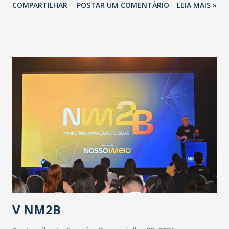
COMPARTILHAR
POSTAR UM COMENTÁRIO
LEIA MAIS »
adotadas pelo Governo do Estado na contenção da
pandemia e atendimento aos enfermos. O secretário
informou que o Estado tem desenvolvido um plano de
contingência pautado em formas de reconhecimento da
população suspeita e de cuidados com os ambientes
públicos e domiciliares. “Nós não estamos vivendo uma
epidemia comum, como temos em todos os anos, com
aumento de casos de dengue, influenza ou H1N1. Trata-se
de uma epidemia com um vírus diferente, com um poder de
contaminação maior que outros coronavírus”, apontou o
secretário. Segundo ele, é uma epidemia com chance de
contaminação alta, podendo gerar um grande risco à
população e ao sistema de saúde. “Precisamos saber fazer a
estratificação do risco da doença, para não so...
V NM2B