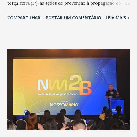
terça-feira (17), as ações de prevenção à propagação do
novo coronavírus (Covid-19) e as recentes medidas
COMPARTILHAR
POSTAR UM COMENTÁRIO
LEIA MAIS »
adotadas pelo Governo do Estado na contenção da
pandemia e atendimento aos enfermos. O secretário
informou que o Estado tem desenvolvido um plano de
contingência pautado em formas de reconhecimento da
população suspeita e de cuidados com os ambientes
públicos e domiciliares. “Nós não estamos vivendo uma
epidemia comum, como temos em todos os anos, com
aumento de casos de dengue, influenza ou H1N1. Trata-se
de uma epidemia com um vírus diferente, com um poder de
contaminação maior que outros coronavírus”, apontou o
secretário. Segundo ele, é uma epidemia com chance de
contaminação alta, podendo gerar um grande risco à
população e ao sistema de saúde. “Precisamos saber fazer a
estratificação do risco da doença, para não so...