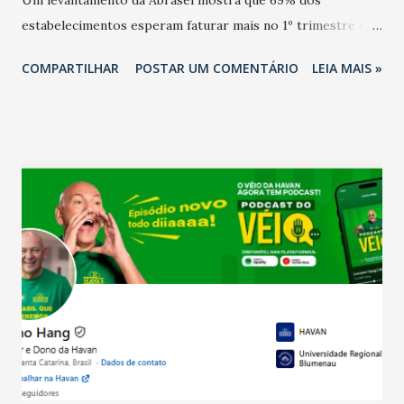
estabelecimentos esperam faturar mais no 1º trimestre de
2026 em comparação com o mesmo período de 2025. Em
COMPARTILHAR
POSTAR UM COMENTÁRIO
LEIA MAIS »
relação ao último trimestre deste ano, 56% também
projetam crescimento (foto Helena Lopes). A confiança do
setor é sustentada principalmente pelo desempenho
recente das empresas, impulsionado pelas
confraternizações de fim de ano e pelo pagamento do 13º
Salário para um número maior de trabalhadores, já que o
país tem a menor taxa de desemprego dos anos recentes.
Ainda segundo a Pesquisa, em novembro de 2025, 40% dos
bares e restaurantes operaram com lucro e outros 40%
registraram equilíbrio financeiro. Já o percentual de
estabelecimentos no prejuízo ficou em 19%, pouco abaixo
do observado no mês anterior. Outros 1% não existiam em
novembro. Em relação a outubro, o faturamento também
cresceu. De acordo com a pesquisa, 44% dos n...