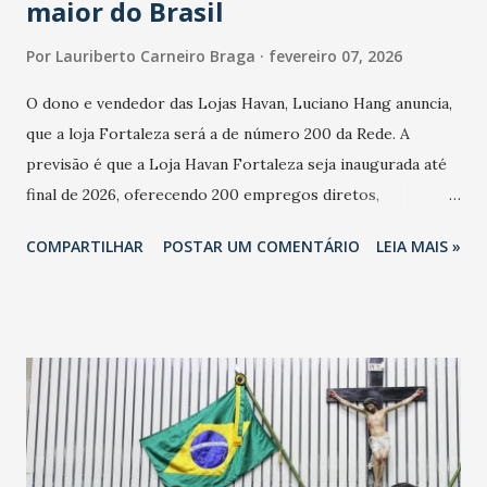
maior do Brasil
Por
Lauriberto Carneiro Braga
fevereiro 07, 2026
O dono e vendedor das Lojas Havan, Luciano Hang anuncia,
que a loja Fortaleza será a de número 200 da Rede. A
previsão é que a Loja Havan Fortaleza seja inaugurada até
final de 2026, oferecendo 200 empregos diretos,
totalizando na Rede 25 mil vendedores. A localização da
COMPARTILHAR
POSTAR UM COMENTÁRIO
LEIA MAIS »
Havan Fortaleza ainda não foi anunciada oficialmente, mas
fontes extraoficiais indicam, que será na Avenida
Washington Soares-Messejana. Uma coisa é certa: será a
maior loja Havan do Brasil.