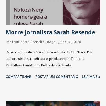
consistência, e nesta edição isso fica ainda mais claro.
Vamos reforçar que ser genuíno sustenta a confiança entre
marcas, pessoas e mercado", afirma Tamires So...
Morre jornalista Sarah Resende
Por
Lauriberto Carneiro Braga
julho 31, 2026
Morre a jornalista Sarah Resende, da Globo News. Foi
editora sênior, roteirista e produtora de Podcast.
Trabalhou também na Folha de São Paulo.
COMPARTILHAR
POSTAR UM COMENTÁRIO
LEIA MAIS »