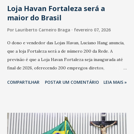
Loja Havan Fortaleza será a
maior do Brasil
Por
Lauriberto Carneiro Braga
fevereiro 07, 2026
O dono e vendedor das Lojas Havan, Luciano Hang anuncia,
que a loja Fortaleza será a de número 200 da Rede. A
previsão é que a Loja Havan Fortaleza seja inaugurada até
final de 2026, oferecendo 200 empregos diretos,
totalizando na Rede 25 mil vendedores. A localização da
COMPARTILHAR
POSTAR UM COMENTÁRIO
LEIA MAIS »
Havan Fortaleza ainda não foi anunciada oficialmente, mas
fontes extraoficiais indicam, que será na Avenida
Washington Soares-Messejana. Uma coisa é certa: será a
maior loja Havan do Brasil.