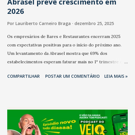
Abrasel prevê crescimento em
2026
Por
Lauriberto Carneiro Braga
dezembro 25, 2025
Os empresários de Bares e Restaurantes encerram 2025
com expectativas positivas para o início do próximo ano.
Um levantamento da Abrasel mostra que 69% dos
estabelecimentos esperam faturar mais no 1º trimestre de
2026 em comparação com o mesmo período de 2025. Em
COMPARTILHAR
POSTAR UM COMENTÁRIO
LEIA MAIS »
relação ao último trimestre deste ano, 56% também
projetam crescimento (foto Helena Lopes). A confiança do
setor é sustentada principalmente pelo desempenho
recente das empresas, impulsionado pelas
confraternizações de fim de ano e pelo pagamento do 13º
Salário para um número maior de trabalhadores, já que o
país tem a menor taxa de desemprego dos anos recentes.