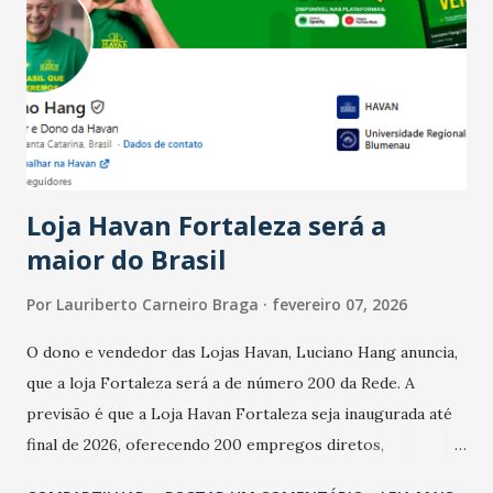
Ainda segundo a Pesquisa, em novembro de 2025, 40% dos
bares e restaurantes operaram com lucro e outros 40%
registraram equilíbrio financeiro. Já o percentual de
estabelecimentos no prejuízo ficou em 19%, pouco abaixo
do observado no mês anterior. Outros 1% não existiam em
novembro. Em relação a outubro, o faturamento também
cresceu. De acordo com a pesquisa, 44% dos n...
Loja Havan Fortaleza será a
maior do Brasil
Por
Lauriberto Carneiro Braga
fevereiro 07, 2026
O dono e vendedor das Lojas Havan, Luciano Hang anuncia,
que a loja Fortaleza será a de número 200 da Rede. A
previsão é que a Loja Havan Fortaleza seja inaugurada até
final de 2026, oferecendo 200 empregos diretos,
totalizando na Rede 25 mil vendedores. A localização da