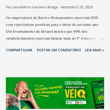
Por
Lauriberto Carneiro Braga
dezembro 25, 2025
Os empresários de Bares e Restaurantes encerram 2025
com expectativas positivas para o início do próximo ano.
Um levantamento da Abrasel mostra que 69% dos
estabelecimentos esperam faturar mais no 1º trimestre de
2026 em comparação com o mesmo período de 2025. Em
COMPARTILHAR
POSTAR UM COMENTÁRIO
LEIA MAIS »
relação ao último trimestre deste ano, 56% também
projetam crescimento (foto Helena Lopes). A confiança do
setor é sustentada principalmente pelo desempenho
recente das empresas, impulsionado pelas
confraternizações de fim de ano e pelo pagamento do 13º
Salário para um número maior de trabalhadores, já que o
país tem a menor taxa de desemprego dos anos recentes.
Ainda segundo a Pesquisa, em novembro de 2025, 40% dos
bares e restaurantes operaram com lucro e outros 40%