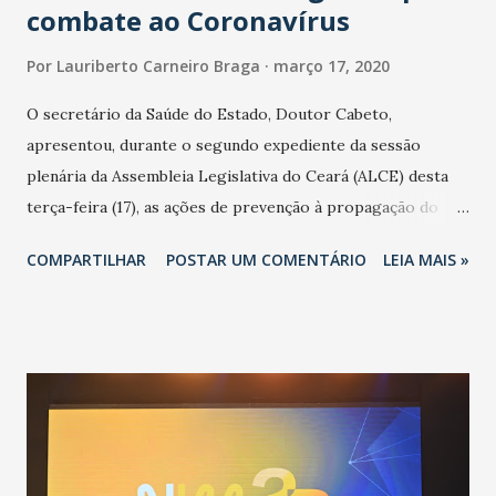
combate ao Coronavírus
Por
Lauriberto Carneiro Braga
março 17, 2020
O secretário da Saúde do Estado, Doutor Cabeto,
apresentou, durante o segundo expediente da sessão
plenária da Assembleia Legislativa do Ceará (ALCE) desta
terça-feira (17), as ações de prevenção à propagação do
novo coronavírus (Covid-19) e as recentes medidas
COMPARTILHAR
POSTAR UM COMENTÁRIO
LEIA MAIS »
adotadas pelo Governo do Estado na contenção da
pandemia e atendimento aos enfermos. O secretário
informou que o Estado tem desenvolvido um plano de
contingência pautado em formas de reconhecimento da
população suspeita e de cuidados com os ambientes
públicos e domiciliares. “Nós não estamos vivendo uma
epidemia comum, como temos em todos os anos, com
aumento de casos de dengue, influenza ou H1N1. Trata-se