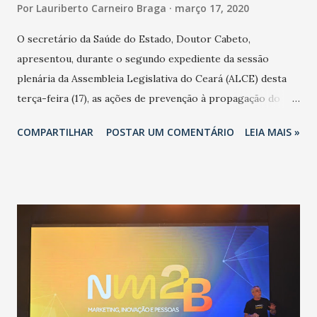
Por
Lauriberto Carneiro Braga
março 17, 2020
O secretário da Saúde do Estado, Doutor Cabeto,
apresentou, durante o segundo expediente da sessão
plenária da Assembleia Legislativa do Ceará (ALCE) desta
terça-feira (17), as ações de prevenção à propagação do
novo coronavírus (Covid-19) e as recentes medidas
COMPARTILHAR
POSTAR UM COMENTÁRIO
LEIA MAIS »
adotadas pelo Governo do Estado na contenção da
pandemia e atendimento aos enfermos. O secretário
informou que o Estado tem desenvolvido um plano de
contingência pautado em formas de reconhecimento da
população suspeita e de cuidados com os ambientes
públicos e domiciliares. “Nós não estamos vivendo uma
epidemia comum, como temos em todos os anos, com
aumento de casos de dengue, influenza ou H1N1. Trata-se
de uma epidemia com um vírus diferente, com um poder de
contaminação maior que outros coronavírus”, apontou o