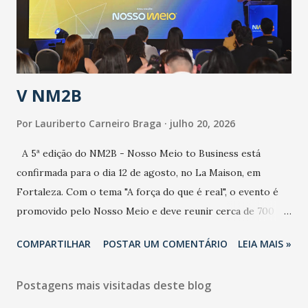
secretário. Segundo ele, é uma epidemia com chance de
contaminação alta, podendo gerar um grande risco à
população e ao sistema de saúde. “Precisamos saber fazer a
estratificação do risco da doença, para não so...
V NM2B
Por
Lauriberto Carneiro Braga
julho 20, 2026
A 5ª edição do NM2B - Nosso Meio to Business está
confirmada para o dia 12 de agosto, no La Maison, em
Fortaleza. Com o tema "A força do que é real", o evento é
promovido pelo Nosso Meio e deve reunir cerca de 700
participantes, entre executivos, empreendedores, gestores
COMPARTILHAR
POSTAR UM COMENTÁRIO
LEIA MAIS »
e lideranças do Mercado Nacional. Desde 2022, o NM2B
consolidou-se como um dos principais encontros do setor
Postagens mais visitadas deste blog
de negócios do Nordeste, reunindo profissionais de marcas
como Bradesco, Samsung, Carrefour, Banco do Nordeste,