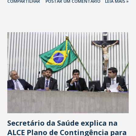
COMPARTILHAR
POSTAR UM COMENTÁRIO
LEIA MAIS »
Havan Fortaleza ainda não foi anunciada oficialmente, mas
fontes extraoficiais indicam, que será na Avenida
Washington Soares-Messejana. Uma coisa é certa: será a
maior loja Havan do Brasil.
Secretário da Saúde explica na
ALCE Plano de Contingência para