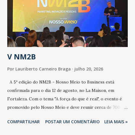
de uma epidemia com um vírus diferente, com um poder de
contaminação maior que outros coronavírus”, apontou o
secretário. Segundo ele, é uma epidemia com chance de
contaminação alta, podendo gerar um grande risco à
população e ao sistema de saúde. “Precisamos saber fazer a
estratificação do risco da doença, para não so...
V NM2B
Por
Lauriberto Carneiro Braga
julho 20, 2026
A 5ª edição do NM2B - Nosso Meio to Business está
confirmada para o dia 12 de agosto, no La Maison, em
Fortaleza. Com o tema "A força do que é real", o evento é
promovido pelo Nosso Meio e deve reunir cerca de 700
participantes, entre executivos, empreendedores, gestores
COMPARTILHAR
POSTAR UM COMENTÁRIO
LEIA MAIS »
e lideranças do Mercado Nacional. Desde 2022, o NM2B
consolidou-se como um dos principais encontros do setor