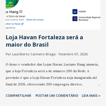
registraram equilíbrio financeiro. Já o percentual de
estabelecimentos no prejuízo ficou em 19%, pouco abaixo
do observado no mês anterior. Outros 1% não existiam em
novembro. Em relação a outubro, o faturamento também
cresceu. De acordo com a pesquisa, 44% dos n...
Loja Havan Fortaleza será a
maior do Brasil
Por
Lauriberto Carneiro Braga
fevereiro 07, 2026
O dono e vendedor das Lojas Havan, Luciano Hang anuncia,
que a loja Fortaleza será a de número 200 da Rede. A
previsão é que a Loja Havan Fortaleza seja inaugurada até
final de 2026, oferecendo 200 empregos diretos,
totalizando na Rede 25 mil vendedores. A localização da
COMPARTILHAR
POSTAR UM COMENTÁRIO
LEIA MAIS »
Havan Fortaleza ainda não foi anunciada oficialmente, mas
fontes extraoficiais indicam, que será na Avenida