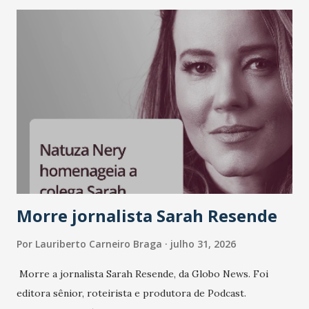
LinkedIn, VISA, Grupo 3corações, TikTok e M. Dias Branco.
A nova edição chega em um momento em que autenticidade
e consistência ganham peso nas conversas sobre marca,
liderança e estratégia. - Vivemos um momento em que todo
mundo fala muito e poucos entregam de verdade. O NM2B
sempre existiu para dar palco a quem constrói com
consistência, e nesta edição isso fica ainda mais claro.
Vamos reforçar que ser genuíno sustenta a confiança entre
marcas, pessoas e mercado", afirma Tamires So...
Morre jornalista Sarah Resende
Por
Lauriberto Carneiro Braga
julho 31, 2026
Morre a jornalista Sarah Resende, da Globo News. Foi
editora sênior, roteirista e produtora de Podcast.