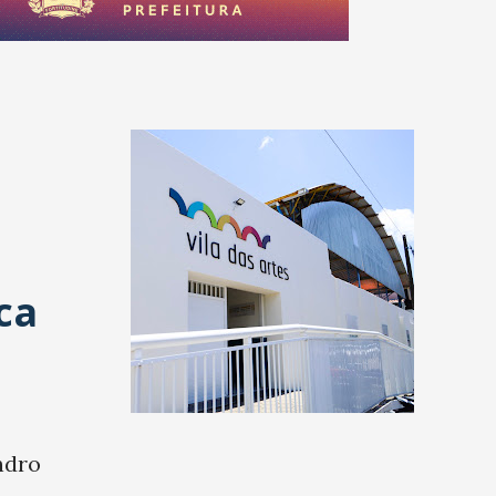
ca
ndro