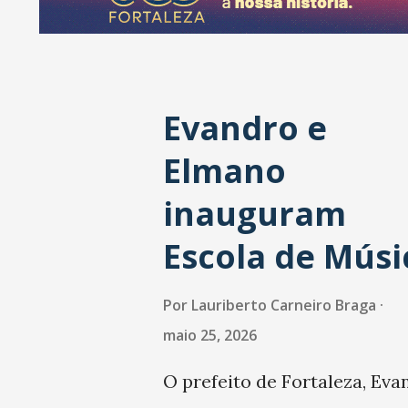
a
g
e
Evandro e
n
s
Elmano
inauguram
Escola de Músi
Por
Lauriberto Carneiro Braga
maio 25, 2026
O prefeito de Fortaleza, Eva