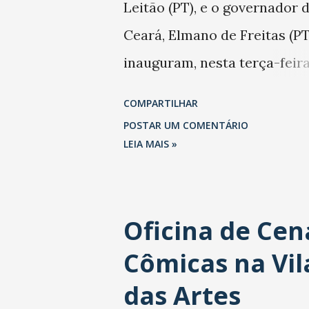
Leitão (PT), e o governador 
Ceará, Elmano de Freitas (PT
inauguram, nesta terça-feir
(26/maio/2026), às 17 horas,
COMPARTILHAR
novo espaço da Escola de
POSTAR UM COMENTÁRIO
Música da Vila das Artes. A
LEIA MAIS »
Unidade passa a funcionar n
Rua Padre Piamarta, nº262, 
Oficina de Cen
bairro Bom Futuro (Grande
Cômicas na Vil
Montese), com ampliação da
salas de aula e dos espaços 
das Artes