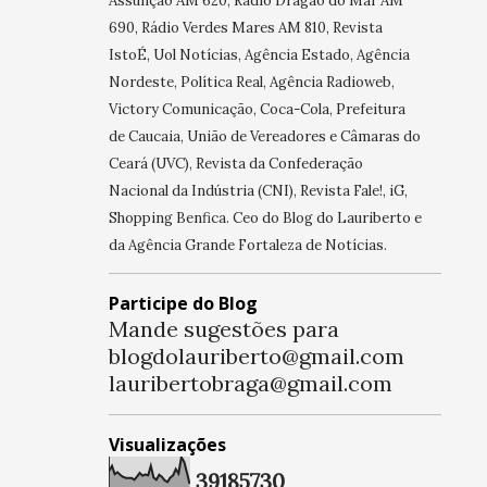
Assunção AM 620, Rádio Dragão do Mar AM
690, Rádio Verdes Mares AM 810, Revista
IstoÉ, Uol Notícias, Agência Estado, Agência
Nordeste, Política Real, Agência Radioweb,
Victory Comunicação, Coca-Cola, Prefeitura
de Caucaia, União de Vereadores e Câmaras do
Ceará (UVC), Revista da Confederação
Nacional da Indústria (CNI), Revista Fale!, iG,
Shopping Benfica. Ceo do Blog do Lauriberto e
da Agência Grande Fortaleza de Notícias.
Participe do Blog
Mande sugestões para
blogdolauriberto@gmail.com
lauribertobraga@gmail.com
Visualizações
3
9
1
8
5
7
3
0