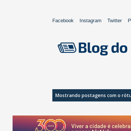
Facebook
Instagram
Twitter
P
P
Mostrando postagens com o rót
o
s
t