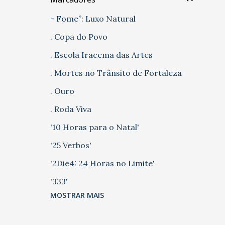
- Fome”: Luxo Natural
. Copa do Povo
. Escola Iracema das Artes
. Mortes no Trânsito de Fortaleza
. Ouro
. Roda Viva
'10 Horas para o Natal'
'25 Verbos'
'2Die4: 24 Horas no Limite'
'333'
MOSTRAR MAIS
'5 Casas' 'Chão de Fábrica'
'A Farsa do Panelada'