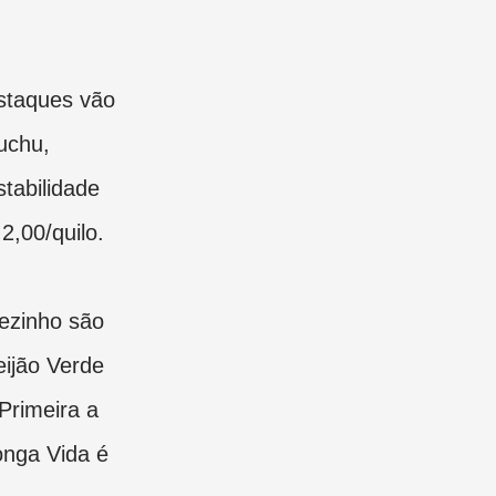
estaques vão
uchu,
stabilidade
2,00/quilo.
ezinho são
eijão Verde
Primeira a
onga Vida é