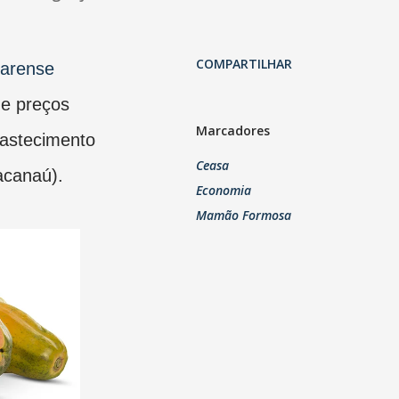
COMPARTILHAR
earense
 e preços
Marcadores
bastecimento
Ceasa
acanaú).
Economia
Mamão Formosa