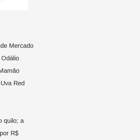
a de Mercado
 Odálio
o Mamão
a Uva Red
 quilo; a
 por R$