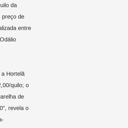
uilo da
preço de
lizada entre
 Odálio
 a Hortelã
00/quilo; o
Parelha de
”, revela o
a-