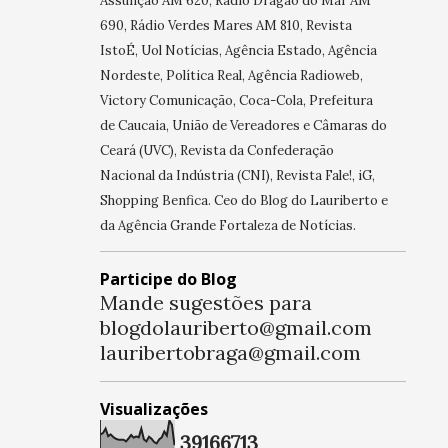
Assunção AM 620, Rádio Dragão do Mar AM
690, Rádio Verdes Mares AM 810, Revista
IstoÉ, Uol Notícias, Agência Estado, Agência
Nordeste, Política Real, Agência Radioweb,
Victory Comunicação, Coca-Cola, Prefeitura
de Caucaia, União de Vereadores e Câmaras do
Ceará (UVC), Revista da Confederação
Nacional da Indústria (CNI), Revista Fale!, iG,
Shopping Benfica. Ceo do Blog do Lauriberto e
da Agência Grande Fortaleza de Notícias.
Participe do Blog
Mande sugestões para
blogdolauriberto@gmail.com
lauribertobraga@gmail.com
Visualizações
3
9
1
6
6
7
1
3