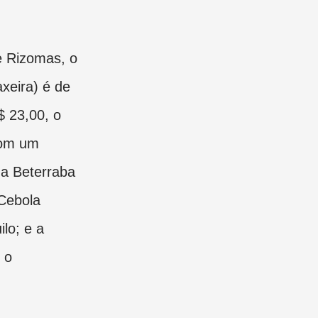
e Rizomas, o
xeira) é de
$ 23,00, o
com um
 a Beterraba
C
ebola
ilo; e a
 o