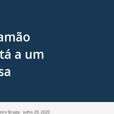
Mamão
tá a um
sa
eiro Braga
julho 29, 2020