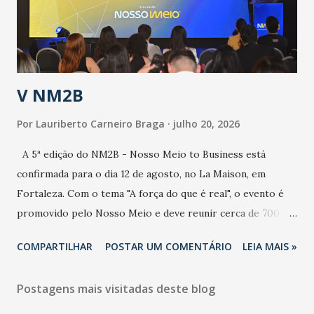
secretário. Segundo ele, é uma epidemia com chance de
contaminação alta, podendo gerar um grande risco à
população e ao sistema de saúde. “Precisamos saber fazer a
estratificação do risco da doença, para não so...
V NM2B
Por
Lauriberto Carneiro Braga
julho 20, 2026
A 5ª edição do NM2B - Nosso Meio to Business está
confirmada para o dia 12 de agosto, no La Maison, em
Fortaleza. Com o tema "A força do que é real", o evento é
promovido pelo Nosso Meio e deve reunir cerca de 700
participantes, entre executivos, empreendedores, gestores
COMPARTILHAR
POSTAR UM COMENTÁRIO
LEIA MAIS »
e lideranças do Mercado Nacional. Desde 2022, o NM2B
consolidou-se como um dos principais encontros do setor
Postagens mais visitadas deste blog
de negócios do Nordeste, reunindo profissionais de marcas
como Bradesco, Samsung, Carrefour, Banco do Nordeste,