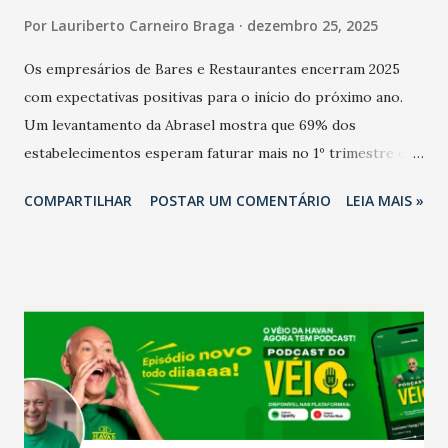
Por
Lauriberto Carneiro Braga
dezembro 25, 2025
Os empresários de Bares e Restaurantes encerram 2025
com expectativas positivas para o início do próximo ano.
Um levantamento da Abrasel mostra que 69% dos
estabelecimentos esperam faturar mais no 1º trimestre de
2026 em comparação com o mesmo período de 2025. Em
COMPARTILHAR
POSTAR UM COMENTÁRIO
LEIA MAIS »
relação ao último trimestre deste ano, 56% também
projetam crescimento (foto Helena Lopes). A confiança do
setor é sustentada principalmente pelo desempenho
recente das empresas, impulsionado pelas
confraternizações de fim de ano e pelo pagamento do 13º
Salário para um número maior de trabalhadores, já que o
país tem a menor taxa de desemprego dos anos recentes.
Ainda segundo a Pesquisa, em novembro de 2025, 40% dos
bares e restaurantes operaram com lucro e outros 40%