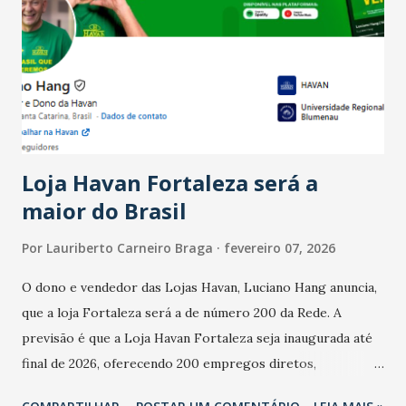
Ainda segundo a Pesquisa, em novembro de 2025, 40% dos
bares e restaurantes operaram com lucro e outros 40%
registraram equilíbrio financeiro. Já o percentual de
estabelecimentos no prejuízo ficou em 19%, pouco abaixo
do observado no mês anterior. Outros 1% não existiam em
novembro. Em relação a outubro, o faturamento também
cresceu. De acordo com a pesquisa, 44% dos n...
Loja Havan Fortaleza será a
maior do Brasil
Por
Lauriberto Carneiro Braga
fevereiro 07, 2026
O dono e vendedor das Lojas Havan, Luciano Hang anuncia,
que a loja Fortaleza será a de número 200 da Rede. A
previsão é que a Loja Havan Fortaleza seja inaugurada até
final de 2026, oferecendo 200 empregos diretos,
totalizando na Rede 25 mil vendedores. A localização da