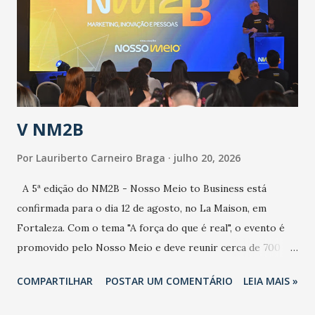
de uma epidemia com um vírus diferente, com um poder de
contaminação maior que outros coronavírus”, apontou o
secretário. Segundo ele, é uma epidemia com chance de
contaminação alta, podendo gerar um grande risco à
população e ao sistema de saúde. “Precisamos saber fazer a
estratificação do risco da doença, para não so...
V NM2B
Por
Lauriberto Carneiro Braga
julho 20, 2026
A 5ª edição do NM2B - Nosso Meio to Business está
confirmada para o dia 12 de agosto, no La Maison, em
Fortaleza. Com o tema "A força do que é real", o evento é
promovido pelo Nosso Meio e deve reunir cerca de 700
participantes, entre executivos, empreendedores, gestores
COMPARTILHAR
POSTAR UM COMENTÁRIO
LEIA MAIS »
e lideranças do Mercado Nacional. Desde 2022, o NM2B
consolidou-se como um dos principais encontros do setor