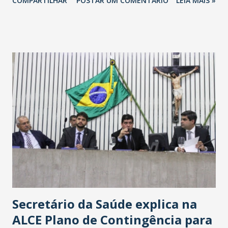
COMPARTILHAR
POSTAR UM COMENTÁRIO
LEIA MAIS »
Havan Fortaleza ainda não foi anunciada oficialmente, mas
fontes extraoficiais indicam, que será na Avenida
Washington Soares-Messejana. Uma coisa é certa: será a
maior loja Havan do Brasil.
Secretário da Saúde explica na
ALCE Plano de Contingência para