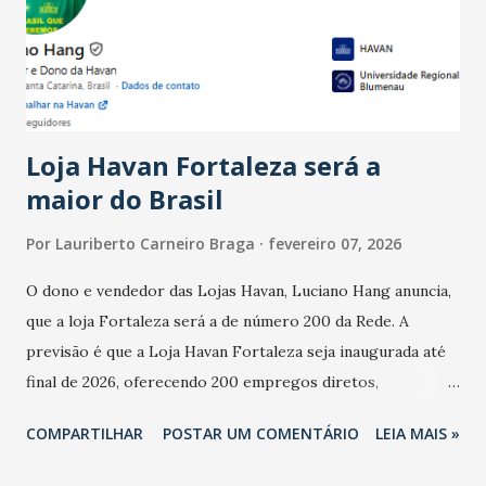
registraram equilíbrio financeiro. Já o percentual de
estabelecimentos no prejuízo ficou em 19%, pouco abaixo
do observado no mês anterior. Outros 1% não existiam em
novembro. Em relação a outubro, o faturamento também
cresceu. De acordo com a pesquisa, 44% dos n...
Loja Havan Fortaleza será a
maior do Brasil
Por
Lauriberto Carneiro Braga
fevereiro 07, 2026
O dono e vendedor das Lojas Havan, Luciano Hang anuncia,
que a loja Fortaleza será a de número 200 da Rede. A
previsão é que a Loja Havan Fortaleza seja inaugurada até
final de 2026, oferecendo 200 empregos diretos,
totalizando na Rede 25 mil vendedores. A localização da
COMPARTILHAR
POSTAR UM COMENTÁRIO
LEIA MAIS »
Havan Fortaleza ainda não foi anunciada oficialmente, mas
fontes extraoficiais indicam, que será na Avenida