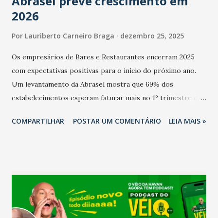
Abrasel prevê crescimento em
2026
Por
Lauriberto Carneiro Braga
dezembro 25, 2025
Os empresários de Bares e Restaurantes encerram 2025
com expectativas positivas para o início do próximo ano.
Um levantamento da Abrasel mostra que 69% dos
estabelecimentos esperam faturar mais no 1º trimestre de
2026 em comparação com o mesmo período de 2025. Em
COMPARTILHAR
POSTAR UM COMENTÁRIO
LEIA MAIS »
relação ao último trimestre deste ano, 56% também
projetam crescimento (foto Helena Lopes). A confiança do
setor é sustentada principalmente pelo desempenho
recente das empresas, impulsionado pelas
confraternizações de fim de ano e pelo pagamento do 13º
Salário para um número maior de trabalhadores, já que o
país tem a menor taxa de desemprego dos anos recentes.