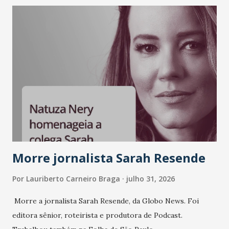
LinkedIn, VISA, Grupo 3corações, TikTok e M. Dias Branco.
A nova edição chega em um momento em que autenticidade
e consistência ganham peso nas conversas sobre marca,
liderança e estratégia. - Vivemos um momento em que todo
mundo fala muito e poucos entregam de verdade. O NM2B
sempre existiu para dar palco a quem constrói com
consistência, e nesta edição isso fica ainda mais claro.
Vamos reforçar que ser genuíno sustenta a confiança entre
marcas, pessoas e mercado", afirma Tamires So...
Morre jornalista Sarah Resende
Por
Lauriberto Carneiro Braga
julho 31, 2026
Morre a jornalista Sarah Resende, da Globo News. Foi
editora sênior, roteirista e produtora de Podcast.