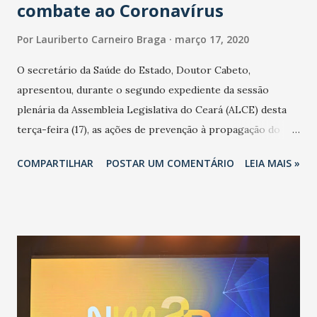
combate ao Coronavírus
Por
Lauriberto Carneiro Braga
março 17, 2020
O secretário da Saúde do Estado, Doutor Cabeto,
apresentou, durante o segundo expediente da sessão
plenária da Assembleia Legislativa do Ceará (ALCE) desta
terça-feira (17), as ações de prevenção à propagação do
novo coronavírus (Covid-19) e as recentes medidas
COMPARTILHAR
POSTAR UM COMENTÁRIO
LEIA MAIS »
adotadas pelo Governo do Estado na contenção da
pandemia e atendimento aos enfermos. O secretário
informou que o Estado tem desenvolvido um plano de
contingência pautado em formas de reconhecimento da
população suspeita e de cuidados com os ambientes
públicos e domiciliares. “Nós não estamos vivendo uma
epidemia comum, como temos em todos os anos, com
aumento de casos de dengue, influenza ou H1N1. Trata-se