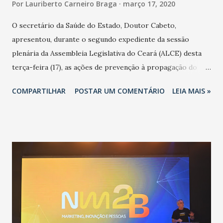
Por
Lauriberto Carneiro Braga
março 17, 2020
O secretário da Saúde do Estado, Doutor Cabeto,
apresentou, durante o segundo expediente da sessão
plenária da Assembleia Legislativa do Ceará (ALCE) desta
terça-feira (17), as ações de prevenção à propagação do
novo coronavírus (Covid-19) e as recentes medidas
COMPARTILHAR
POSTAR UM COMENTÁRIO
LEIA MAIS »
adotadas pelo Governo do Estado na contenção da
pandemia e atendimento aos enfermos. O secretário
informou que o Estado tem desenvolvido um plano de
contingência pautado em formas de reconhecimento da
população suspeita e de cuidados com os ambientes
públicos e domiciliares. “Nós não estamos vivendo uma
epidemia comum, como temos em todos os anos, com
aumento de casos de dengue, influenza ou H1N1. Trata-se
de uma epidemia com um vírus diferente, com um poder de
contaminação maior que outros coronavírus”, apontou o