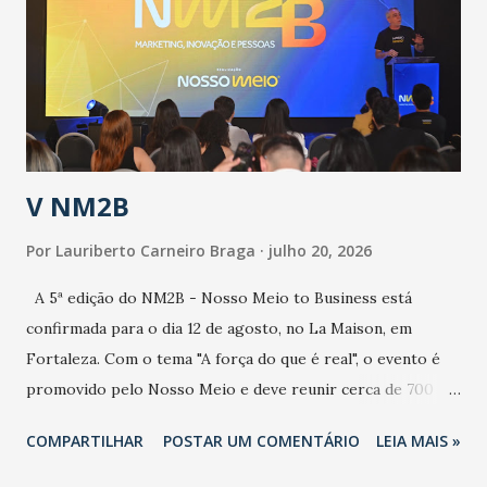
de uma epidemia com um vírus diferente, com um poder de
contaminação maior que outros coronavírus”, apontou o
secretário. Segundo ele, é uma epidemia com chance de
contaminação alta, podendo gerar um grande risco à
população e ao sistema de saúde. “Precisamos saber fazer a
estratificação do risco da doença, para não so...
V NM2B
Por
Lauriberto Carneiro Braga
julho 20, 2026
A 5ª edição do NM2B - Nosso Meio to Business está
confirmada para o dia 12 de agosto, no La Maison, em
Fortaleza. Com o tema "A força do que é real", o evento é
promovido pelo Nosso Meio e deve reunir cerca de 700
participantes, entre executivos, empreendedores, gestores
COMPARTILHAR
POSTAR UM COMENTÁRIO
LEIA MAIS »
e lideranças do Mercado Nacional. Desde 2022, o NM2B
consolidou-se como um dos principais encontros do setor