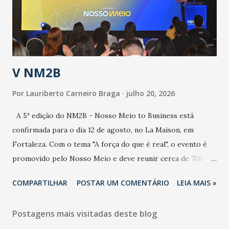
contaminação maior que outros coronavírus”, apontou o
secretário. Segundo ele, é uma epidemia com chance de
contaminação alta, podendo gerar um grande risco à
população e ao sistema de saúde. “Precisamos saber fazer a
estratificação do risco da doença, para não so...
V NM2B
Por
Lauriberto Carneiro Braga
julho 20, 2026
A 5ª edição do NM2B - Nosso Meio to Business está
confirmada para o dia 12 de agosto, no La Maison, em
Fortaleza. Com o tema "A força do que é real", o evento é
promovido pelo Nosso Meio e deve reunir cerca de 700
participantes, entre executivos, empreendedores, gestores
COMPARTILHAR
POSTAR UM COMENTÁRIO
LEIA MAIS »
e lideranças do Mercado Nacional. Desde 2022, o NM2B
consolidou-se como um dos principais encontros do setor
Postagens mais visitadas deste blog
de negócios do Nordeste, reunindo profissionais de marcas