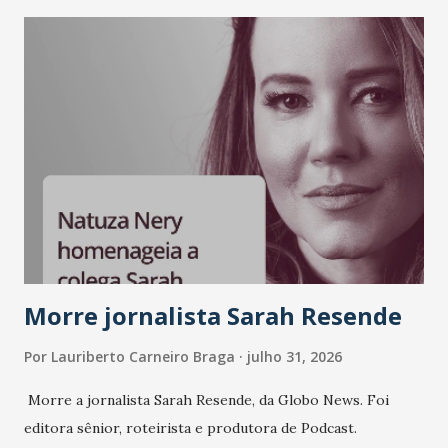
como Bradesco, Samsung, Carrefour, Banco do Nordeste,
LinkedIn, VISA, Grupo 3corações, TikTok e M. Dias Branco.
A nova edição chega em um momento em que autenticidade
e consistência ganham peso nas conversas sobre marca,
liderança e estratégia. - Vivemos um momento em que todo
mundo fala muito e poucos entregam de verdade. O NM2B
sempre existiu para dar palco a quem constrói com
consistência, e nesta edição isso fica ainda mais claro.
Vamos reforçar que ser genuíno sustenta a confiança entre
marcas, pessoas e mercado", afirma Tamires So...
Morre jornalista Sarah Resende
Por
Lauriberto Carneiro Braga
julho 31, 2026
Morre a jornalista Sarah Resende, da Globo News. Foi
editora sênior, roteirista e produtora de Podcast.