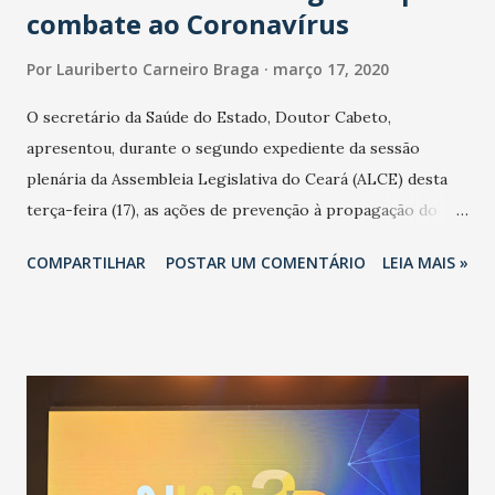
combate ao Coronavírus
Por
Lauriberto Carneiro Braga
março 17, 2020
O secretário da Saúde do Estado, Doutor Cabeto,
apresentou, durante o segundo expediente da sessão
plenária da Assembleia Legislativa do Ceará (ALCE) desta
terça-feira (17), as ações de prevenção à propagação do
novo coronavírus (Covid-19) e as recentes medidas
COMPARTILHAR
POSTAR UM COMENTÁRIO
LEIA MAIS »
adotadas pelo Governo do Estado na contenção da
pandemia e atendimento aos enfermos. O secretário
informou que o Estado tem desenvolvido um plano de
contingência pautado em formas de reconhecimento da
população suspeita e de cuidados com os ambientes
públicos e domiciliares. “Nós não estamos vivendo uma
epidemia comum, como temos em todos os anos, com
aumento de casos de dengue, influenza ou H1N1. Trata-se