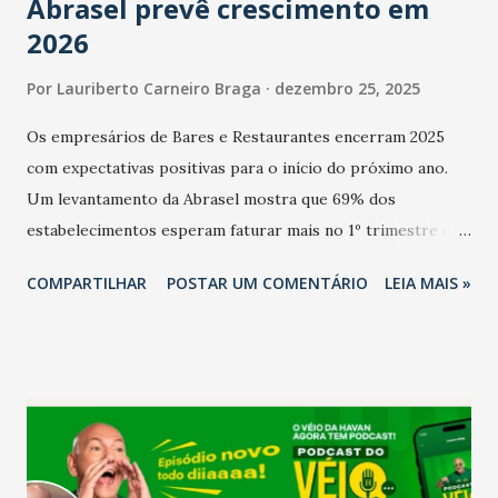
Abrasel prevê crescimento em
2026
Por
Lauriberto Carneiro Braga
dezembro 25, 2025
Os empresários de Bares e Restaurantes encerram 2025
com expectativas positivas para o início do próximo ano.
Um levantamento da Abrasel mostra que 69% dos
estabelecimentos esperam faturar mais no 1º trimestre de
2026 em comparação com o mesmo período de 2025. Em
COMPARTILHAR
POSTAR UM COMENTÁRIO
LEIA MAIS »
relação ao último trimestre deste ano, 56% também
projetam crescimento (foto Helena Lopes). A confiança do
setor é sustentada principalmente pelo desempenho
recente das empresas, impulsionado pelas
confraternizações de fim de ano e pelo pagamento do 13º
Salário para um número maior de trabalhadores, já que o
país tem a menor taxa de desemprego dos anos recentes.