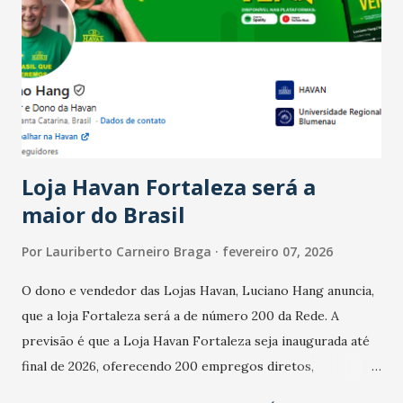
Ainda segundo a Pesquisa, em novembro de 2025, 40% dos
bares e restaurantes operaram com lucro e outros 40%
registraram equilíbrio financeiro. Já o percentual de
estabelecimentos no prejuízo ficou em 19%, pouco abaixo
do observado no mês anterior. Outros 1% não existiam em
novembro. Em relação a outubro, o faturamento também
cresceu. De acordo com a pesquisa, 44% dos n...
Loja Havan Fortaleza será a
maior do Brasil
Por
Lauriberto Carneiro Braga
fevereiro 07, 2026
O dono e vendedor das Lojas Havan, Luciano Hang anuncia,
que a loja Fortaleza será a de número 200 da Rede. A
previsão é que a Loja Havan Fortaleza seja inaugurada até
final de 2026, oferecendo 200 empregos diretos,
totalizando na Rede 25 mil vendedores. A localização da