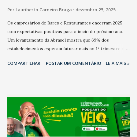
Por
Lauriberto Carneiro Braga
dezembro 25, 2025
Os empresários de Bares e Restaurantes encerram 2025
com expectativas positivas para o início do próximo ano.
Um levantamento da Abrasel mostra que 69% dos
estabelecimentos esperam faturar mais no 1º trimestre de
2026 em comparação com o mesmo período de 2025. Em
COMPARTILHAR
POSTAR UM COMENTÁRIO
LEIA MAIS »
relação ao último trimestre deste ano, 56% também
projetam crescimento (foto Helena Lopes). A confiança do
setor é sustentada principalmente pelo desempenho
recente das empresas, impulsionado pelas
confraternizações de fim de ano e pelo pagamento do 13º
Salário para um número maior de trabalhadores, já que o
país tem a menor taxa de desemprego dos anos recentes.
Ainda segundo a Pesquisa, em novembro de 2025, 40% dos
bares e restaurantes operaram com lucro e outros 40%