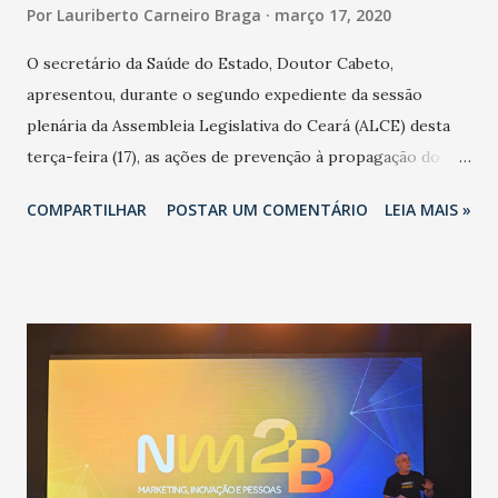
Por
Lauriberto Carneiro Braga
março 17, 2020
O secretário da Saúde do Estado, Doutor Cabeto,
apresentou, durante o segundo expediente da sessão
plenária da Assembleia Legislativa do Ceará (ALCE) desta
terça-feira (17), as ações de prevenção à propagação do
novo coronavírus (Covid-19) e as recentes medidas
COMPARTILHAR
POSTAR UM COMENTÁRIO
LEIA MAIS »
adotadas pelo Governo do Estado na contenção da
pandemia e atendimento aos enfermos. O secretário
informou que o Estado tem desenvolvido um plano de
contingência pautado em formas de reconhecimento da
população suspeita e de cuidados com os ambientes
públicos e domiciliares. “Nós não estamos vivendo uma
epidemia comum, como temos em todos os anos, com
aumento de casos de dengue, influenza ou H1N1. Trata-se
de uma epidemia com um vírus diferente, com um poder de