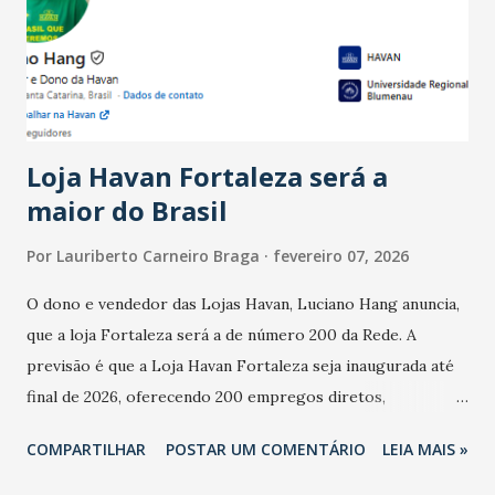
registraram equilíbrio financeiro. Já o percentual de
estabelecimentos no prejuízo ficou em 19%, pouco abaixo
do observado no mês anterior. Outros 1% não existiam em
novembro. Em relação a outubro, o faturamento também
cresceu. De acordo com a pesquisa, 44% dos n...
Loja Havan Fortaleza será a
maior do Brasil
Por
Lauriberto Carneiro Braga
fevereiro 07, 2026
O dono e vendedor das Lojas Havan, Luciano Hang anuncia,
que a loja Fortaleza será a de número 200 da Rede. A
previsão é que a Loja Havan Fortaleza seja inaugurada até
final de 2026, oferecendo 200 empregos diretos,
totalizando na Rede 25 mil vendedores. A localização da
COMPARTILHAR
POSTAR UM COMENTÁRIO
LEIA MAIS »
Havan Fortaleza ainda não foi anunciada oficialmente, mas
fontes extraoficiais indicam, que será na Avenida