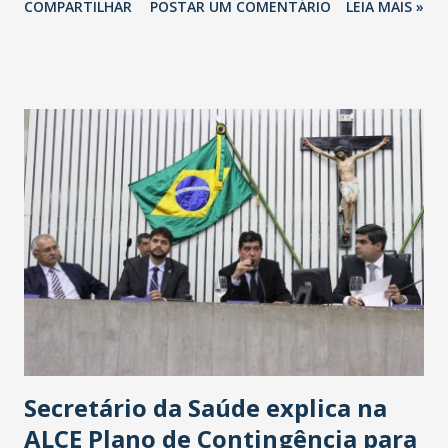
COMPARTILHAR
POSTAR UM COMENTÁRIO
LEIA MAIS »
Havan Fortaleza ainda não foi anunciada oficialmente, mas
fontes extraoficiais indicam, que será na Avenida
Washington Soares-Messejana. Uma coisa é certa: será a
maior loja Havan do Brasil.
Secretário da Saúde explica na
ALCE Plano de Contingência para