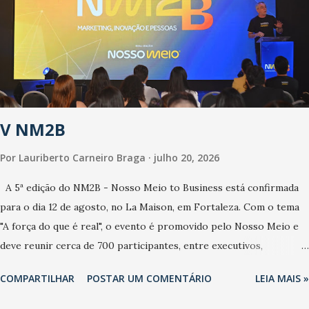
anos, com aumento de casos de dengue, influenza ou H1N1. Trata-
se de uma epidemia com um vírus diferente, com um poder de
contaminação maior que outros coronavírus”, apontou o
secretário. Segundo ele, é uma epidemia com chance de
contaminação alta, podendo gerar um grande risco à população e
ao sistema de saúde. “Precisamos saber fazer a estratificação do
V NM2B
risco da doença, para não so...
Por
Lauriberto Carneiro Braga
julho 20, 2026
A 5ª edição do NM2B - Nosso Meio to Business está confirmada
para o dia 12 de agosto, no La Maison, em Fortaleza. Com o tema
"A força do que é real", o evento é promovido pelo Nosso Meio e
deve reunir cerca de 700 participantes, entre executivos,
empreendedores, gestores e lideranças do Mercado Nacional.
COMPARTILHAR
POSTAR UM COMENTÁRIO
LEIA MAIS »
Desde 2022, o NM2B consolidou-se como um dos principais
encontros do setor de negócios do Nordeste, reunindo