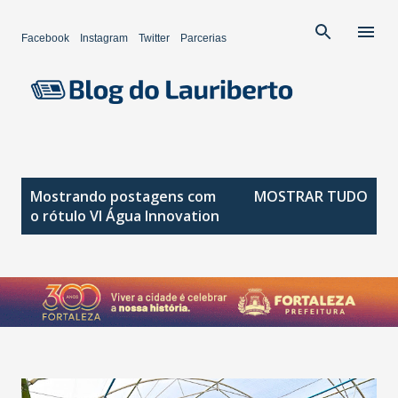
Pular para o conteúdo principal
Facebook
Instagram
Twitter
Parcerias
P
Mostrando postagens com
MOSTRAR TUDO
o
o rótulo
VI Água Innovation
s
t
a
g
e
n
s