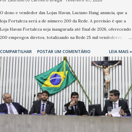
O dono e vendedor das Lojas Havan, Luciano Hang anuncia, que a
loja Fortaleza será a de número 200 da Rede. A previsão é que a
Loja Havan Fortaleza seja inaugurada até final de 2026, oferecendo
200 empregos diretos, totalizando na Rede 25 mil vendedores. A
localização da Havan Fortaleza ainda não foi anunciada
COMPARTILHAR
POSTAR UM COMENTÁRIO
LEIA MAIS »
oficialmente, mas fontes extraoficiais indicam, que será na Avenida
Washington Soares-Messejana. Uma coisa é certa: será a maior
loja Havan do Brasil.