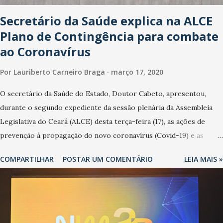
Secretário da Saúde explica na ALCE
Plano de Contingência para combate
ao Coronavírus
Por
Lauriberto Carneiro Braga
março 17, 2020
O secretário da Saúde do Estado, Doutor Cabeto, apresentou,
durante o segundo expediente da sessão plenária da Assembleia
Legislativa do Ceará (ALCE) desta terça-feira (17), as ações de
prevenção à propagação do novo coronavírus (Covid-19) e as
recentes medidas adotadas pelo Governo do Estado na contenção
COMPARTILHAR
POSTAR UM COMENTÁRIO
LEIA MAIS »
da pandemia e atendimento aos enfermos. O secretário informou
que o Estado tem desenvolvido um plano de contingência pautado
em formas de reconhecimento da população suspeita e de
cuidados com os ambientes públicos e domiciliares. “Nós não
estamos vivendo uma epidemia comum, como temos em todos os