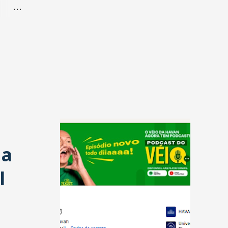
m
ostra
tos
 ao
 a
 56%
nto
l
ança