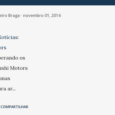
eiro Braga
novembro 01, 2014
otícias:
ors
perando os
ushi Motors
Dunas
a ar...
COMPARTILHAR