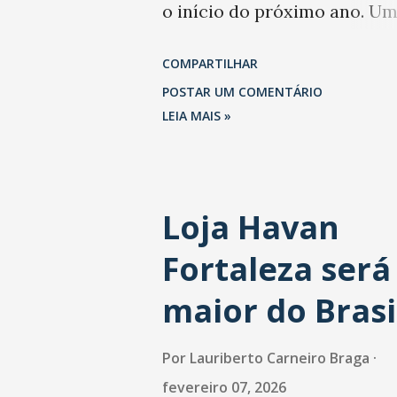
o início do próximo ano. U
levantamento da Abrasel m
COMPARTILHAR
que 69% dos estabelecimen
POSTAR UM COMENTÁRIO
esperam faturar mais no 1º
LEIA MAIS »
trimestre de 2026 em
comparação com o mesmo
Loja Havan
período de 2025. Em relação
Fortaleza será
último trimestre deste ano,
também projetam crescime
maior do Brasi
(foto Helena Lopes). A confi
Por
Lauriberto Carneiro Braga
do setor é sustentada
fevereiro 07, 2026