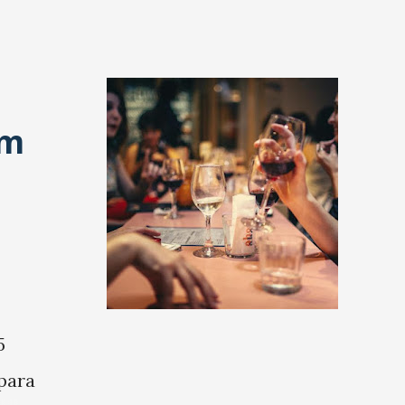
em
5
para