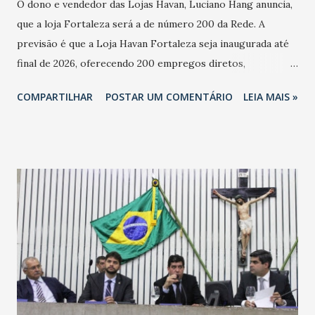
O dono e vendedor das Lojas Havan, Luciano Hang anuncia,
que a loja Fortaleza será a de número 200 da Rede. A
previsão é que a Loja Havan Fortaleza seja inaugurada até
final de 2026, oferecendo 200 empregos diretos,
totalizando na Rede 25 mil vendedores. A localização da
COMPARTILHAR
POSTAR UM COMENTÁRIO
LEIA MAIS »
Havan Fortaleza ainda não foi anunciada oficialmente, mas
fontes extraoficiais indicam, que será na Avenida
Washington Soares-Messejana. Uma coisa é certa: será a
maior loja Havan do Brasil.