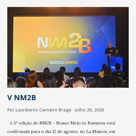
contingência pautado em formas de reconhecimento da
população suspeita e de cuidados com os ambientes
públicos e domiciliares. “Nós não estamos vivendo uma
epidemia comum, como temos em todos os anos, com
aumento de casos de dengue, influenza ou H1N1. Trata-se
de uma epidemia com um vírus diferente, com um poder de
contaminação maior que outros coronavírus”, apontou o
secretário. Segundo ele, é uma epidemia com chance de
contaminação alta, podendo gerar um grande risco à
população e ao sistema de saúde. “Precisamos saber fazer a
estratificação do risco da doença, para não so...
V NM2B
Por
Lauriberto Carneiro Braga
julho 20, 2026
A 5ª edição do NM2B - Nosso Meio to Business está
confirmada para o dia 12 de agosto, no La Maison, em