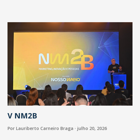
pandemia e atendimento aos enfermos. O secretário
informou que o Estado tem desenvolvido um plano de
contingência pautado em formas de reconhecimento da
população suspeita e de cuidados com os ambientes
públicos e domiciliares. “Nós não estamos vivendo uma
epidemia comum, como temos em todos os anos, com
aumento de casos de dengue, influenza ou H1N1. Trata-se
de uma epidemia com um vírus diferente, com um poder de
contaminação maior que outros coronavírus”, apontou o
secretário. Segundo ele, é uma epidemia com chance de
contaminação alta, podendo gerar um grande risco à
população e ao sistema de saúde. “Precisamos saber fazer a
estratificação do risco da doença, para não so...
V NM2B
Por
Lauriberto Carneiro Braga
julho 20, 2026