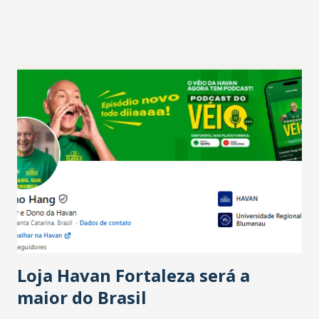
projetam crescimento (foto Helena Lopes). A confiança do
setor é sustentada principalmente pelo desempenho
recente das empresas, impulsionado pelas
confraternizações de fim de ano e pelo pagamento do 13º
Salário para um número maior de trabalhadores, já que o
país tem a menor taxa de desemprego dos anos recentes.
Ainda segundo a Pesquisa, em novembro de 2025, 40% dos
bares e restaurantes operaram com lucro e outros 40%
registraram equilíbrio financeiro. Já o percentual de
estabelecimentos no prejuízo ficou em 19%, pouco abaixo
do observado no mês anterior. Outros 1% não existiam em
novembro. Em relação a outubro, o faturamento também
cresceu. De acordo com a pesquisa, 44% dos n...
Loja Havan Fortaleza será a
maior do Brasil