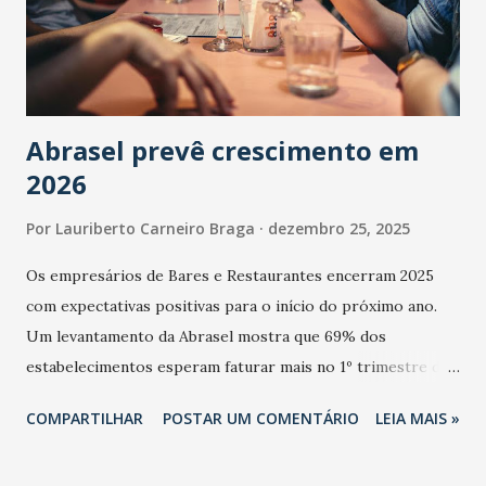
Abrasel prevê crescimento em
2026
Por
Lauriberto Carneiro Braga
dezembro 25, 2025
Os empresários de Bares e Restaurantes encerram 2025
com expectativas positivas para o início do próximo ano.
Um levantamento da Abrasel mostra que 69% dos
estabelecimentos esperam faturar mais no 1º trimestre de
2026 em comparação com o mesmo período de 2025. Em
COMPARTILHAR
POSTAR UM COMENTÁRIO
LEIA MAIS »
relação ao último trimestre deste ano, 56% também
projetam crescimento (foto Helena Lopes). A confiança do