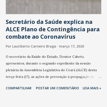
Secretário da Saúde explica na
ALCE Plano de Contingência para
combate ao Coronavírus
Por
Lauriberto Carneiro Braga
março 17, 2020
O secretário da Saúde do Estado, Doutor Cabeto,
apresentou, durante o segundo expediente da sessão
plenária da Assembleia Legislativa do Ceará (ALCE) desta
terça-feira (17), as ações de prevenção à propagação do
novo coronavírus (Covid-19) e as recentes medidas
COMPARTILHAR
POSTAR UM COMENTÁRIO
LEIA MAIS »
adotadas pelo Governo do Estado na contenção da
pandemia e atendimento aos enfermos. O secretário
informou que o Estado tem desenvolvido um plano de