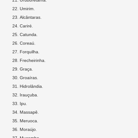
Uruburetama.
Umirim.
Alcântaras.
Cariré.
Catunda.
Coreaú.
Forquilha.
Frecheirinha.
Graça.
Groaíras.
Hidrolândia.
Irauçuba.
Ipu.
Massapê.
Meruoca.
Moraújo.