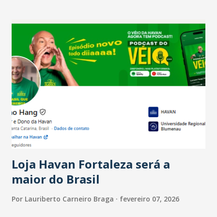
setor é sustentada principalmente pelo desempenho
recente das empresas, impulsionado pelas
confraternizações de fim de ano e pelo pagamento do 13º
Salário para um número maior de trabalhadores, já que o
país tem a menor taxa de desemprego dos anos recentes.
Ainda segundo a Pesquisa, em novembro de 2025, 40% dos
bares e restaurantes operaram com lucro e outros 40%
registraram equilíbrio financeiro. Já o percentual de
estabelecimentos no prejuízo ficou em 19%, pouco abaixo
do observado no mês anterior. Outros 1% não existiam em
novembro. Em relação a outubro, o faturamento também
cresceu. De acordo com a pesquisa, 44% dos n...
Loja Havan Fortaleza será a
maior do Brasil
Por
Lauriberto Carneiro Braga
fevereiro 07, 2026