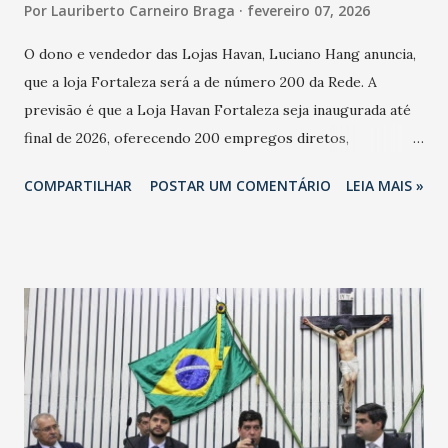
Por
Lauriberto Carneiro Braga
fevereiro 07, 2026
O dono e vendedor das Lojas Havan, Luciano Hang anuncia,
que a loja Fortaleza será a de número 200 da Rede. A
previsão é que a Loja Havan Fortaleza seja inaugurada até
final de 2026, oferecendo 200 empregos diretos,
totalizando na Rede 25 mil vendedores. A localização da
COMPARTILHAR
POSTAR UM COMENTÁRIO
LEIA MAIS »
Havan Fortaleza ainda não foi anunciada oficialmente, mas
fontes extraoficiais indicam, que será na Avenida
Washington Soares-Messejana. Uma coisa é certa: será a
maior loja Havan do Brasil.