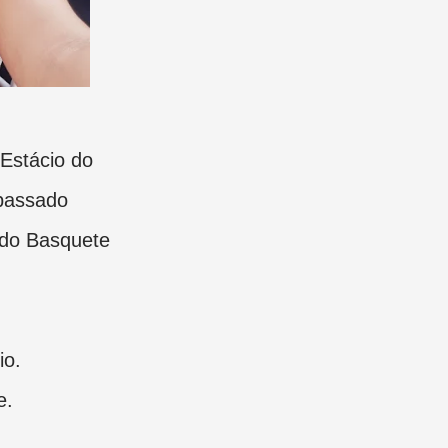
Estácio do
 passado
 do Basquete
io.
e.