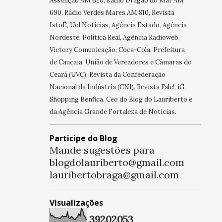
Assunção AM 620, Rádio Dragão do Mar AM
690, Rádio Verdes Mares AM 810, Revista
IstoÉ, Uol Notícias, Agência Estado, Agência
Nordeste, Política Real, Agência Radioweb,
Victory Comunicação, Coca-Cola, Prefeitura
de Caucaia, União de Vereadores e Câmaras do
Ceará (UVC), Revista da Confederação
Nacional da Indústria (CNI), Revista Fale!, iG,
Shopping Benfica. Ceo do Blog do Lauriberto e
da Agência Grande Fortaleza de Notícias.
Participe do Blog
Mande sugestões para
blogdolauriberto@gmail.com
lauribertobraga@gmail.com
Visualizações
3
9
2
0
2
0
5
3