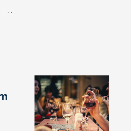
 de
em