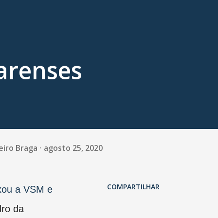
arenses
eiro Braga
agosto 25, 2020
COMPARTILHAR
ixou a VSM e
dro da