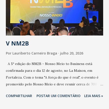
de uma epidemia com um vírus diferente, com um poder de
contaminação maior que outros coronavírus”, apontou o
secretário. Segundo ele, é uma epidemia com chance de
contaminação alta, podendo gerar um grande risco à
população e ao sistema de saúde. “Precisamos saber fazer a
estratificação do risco da doença, para não so...
V NM2B
Por
Lauriberto Carneiro Braga
julho 20, 2026
A 5ª edição do NM2B - Nosso Meio to Business está
confirmada para o dia 12 de agosto, no La Maison, em
Fortaleza. Com o tema "A força do que é real", o evento é
promovido pelo Nosso Meio e deve reunir cerca de 700
participantes, entre executivos, empreendedores, gestores
COMPARTILHAR
POSTAR UM COMENTÁRIO
LEIA MAIS »
e lideranças do Mercado Nacional. Desde 2022, o NM2B
consolidou-se como um dos principais encontros do setor