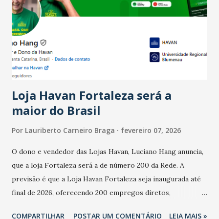
bares e restaurantes operaram com lucro e outros 40%
registraram equilíbrio financeiro. Já o percentual de
estabelecimentos no prejuízo ficou em 19%, pouco abaixo
do observado no mês anterior. Outros 1% não existiam em
novembro. Em relação a outubro, o faturamento também
cresceu. De acordo com a pesquisa, 44% dos n...
Loja Havan Fortaleza será a
maior do Brasil
Por
Lauriberto Carneiro Braga
fevereiro 07, 2026
O dono e vendedor das Lojas Havan, Luciano Hang anuncia,
que a loja Fortaleza será a de número 200 da Rede. A
previsão é que a Loja Havan Fortaleza seja inaugurada até
final de 2026, oferecendo 200 empregos diretos,
totalizando na Rede 25 mil vendedores. A localização da
COMPARTILHAR
POSTAR UM COMENTÁRIO
LEIA MAIS »