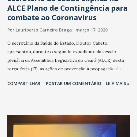
ALCE Plano de Contingência para
combate ao Coronavírus
Por
Lauriberto Carneiro Braga
março 17, 2020
O secretário da Saúde do Estado, Doutor Cabeto,
apresentou, durante o segundo expediente da sessão
plenária da Assembleia Legislativa do Ceará (ALCE) desta
terça-feira (17), as ações de prevenção à propagação do
novo coronavírus (Covid-19) e as recentes medidas
COMPARTILHAR
POSTAR UM COMENTÁRIO
LEIA MAIS »
adotadas pelo Governo do Estado na contenção da
pandemia e atendimento aos enfermos. O secretário
informou que o Estado tem desenvolvido um plano de
contingência pautado em formas de reconhecimento da
população suspeita e de cuidados com os ambientes
públicos e domiciliares. “Nós não estamos vivendo uma