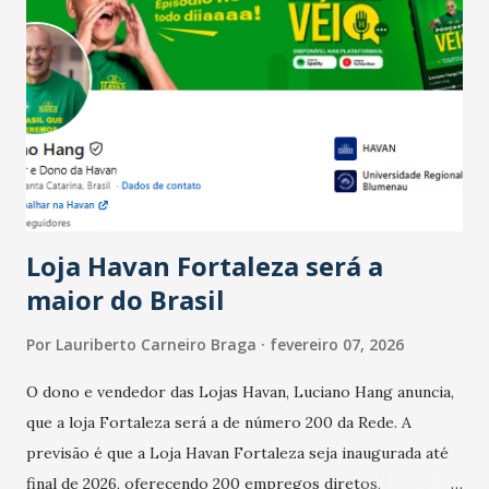
país tem a menor taxa de desemprego dos anos recentes.
Ainda segundo a Pesquisa, em novembro de 2025, 40% dos
bares e restaurantes operaram com lucro e outros 40%
registraram equilíbrio financeiro. Já o percentual de
estabelecimentos no prejuízo ficou em 19%, pouco abaixo
do observado no mês anterior. Outros 1% não existiam em
novembro. Em relação a outubro, o faturamento também
cresceu. De acordo com a pesquisa, 44% dos n...
Loja Havan Fortaleza será a
maior do Brasil
Por
Lauriberto Carneiro Braga
fevereiro 07, 2026
O dono e vendedor das Lojas Havan, Luciano Hang anuncia,
que a loja Fortaleza será a de número 200 da Rede. A
previsão é que a Loja Havan Fortaleza seja inaugurada até
final de 2026, oferecendo 200 empregos diretos,