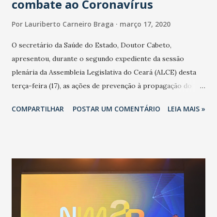
combate ao Coronavírus
Por
Lauriberto Carneiro Braga
março 17, 2020
O secretário da Saúde do Estado, Doutor Cabeto,
apresentou, durante o segundo expediente da sessão
plenária da Assembleia Legislativa do Ceará (ALCE) desta
terça-feira (17), as ações de prevenção à propagação do
novo coronavírus (Covid-19) e as recentes medidas
COMPARTILHAR
POSTAR UM COMENTÁRIO
LEIA MAIS »
adotadas pelo Governo do Estado na contenção da
pandemia e atendimento aos enfermos. O secretário
informou que o Estado tem desenvolvido um plano de
contingência pautado em formas de reconhecimento da
população suspeita e de cuidados com os ambientes
públicos e domiciliares. “Nós não estamos vivendo uma
epidemia comum, como temos em todos os anos, com
aumento de casos de dengue, influenza ou H1N1. Trata-se