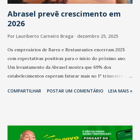
Abrasel prevê crescimento em
2026
Por
Lauriberto Carneiro Braga
dezembro 25, 2025
Os empresários de Bares e Restaurantes encerram 2025
com expectativas positivas para o início do próximo ano.
Um levantamento da Abrasel mostra que 69% dos
estabelecimentos esperam faturar mais no 1º trimestre de
2026 em comparação com o mesmo período de 2025. Em
COMPARTILHAR
POSTAR UM COMENTÁRIO
LEIA MAIS »
relação ao último trimestre deste ano, 56% também
projetam crescimento (foto Helena Lopes). A confiança do
setor é sustentada principalmente pelo desempenho
recente das empresas, impulsionado pelas
confraternizações de fim de ano e pelo pagamento do 13º
Salário para um número maior de trabalhadores, já que o