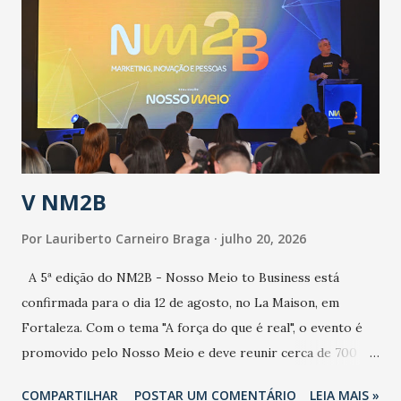
epidemia comum, como temos em todos os anos, com
aumento de casos de dengue, influenza ou H1N1. Trata-se
de uma epidemia com um vírus diferente, com um poder de
contaminação maior que outros coronavírus”, apontou o
secretário. Segundo ele, é uma epidemia com chance de
contaminação alta, podendo gerar um grande risco à
população e ao sistema de saúde. “Precisamos saber fazer a
estratificação do risco da doença, para não so...
V NM2B
Por
Lauriberto Carneiro Braga
julho 20, 2026
A 5ª edição do NM2B - Nosso Meio to Business está
confirmada para o dia 12 de agosto, no La Maison, em
Fortaleza. Com o tema "A força do que é real", o evento é
promovido pelo Nosso Meio e deve reunir cerca de 700
participantes, entre executivos, empreendedores, gestores
COMPARTILHAR
POSTAR UM COMENTÁRIO
LEIA MAIS »