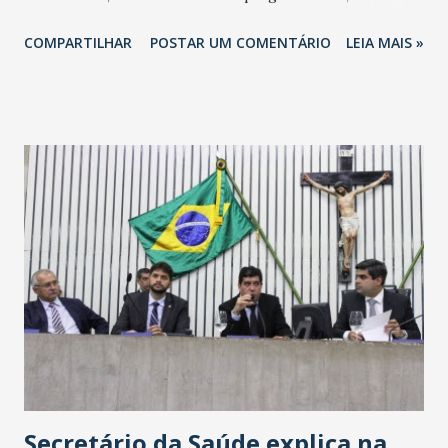
totalizando na Rede 25 mil vendedores. A localização da
COMPARTILHAR
POSTAR UM COMENTÁRIO
LEIA MAIS »
Havan Fortaleza ainda não foi anunciada oficialmente, mas
fontes extraoficiais indicam, que será na Avenida
Washington Soares-Messejana. Uma coisa é certa: será a
maior loja Havan do Brasil.
Secretário da Saúde explica na