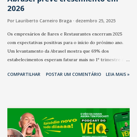
2026
Por
Lauriberto Carneiro Braga
dezembro 25, 2025
Os empresários de Bares e Restaurantes encerram 2025
com expectativas positivas para o início do próximo ano.
Um levantamento da Abrasel mostra que 69% dos
estabelecimentos esperam faturar mais no 1º trimestre de
2026 em comparação com o mesmo período de 2025. Em
COMPARTILHAR
POSTAR UM COMENTÁRIO
LEIA MAIS »
relação ao último trimestre deste ano, 56% também
projetam crescimento (foto Helena Lopes). A confiança do
setor é sustentada principalmente pelo desempenho
recente das empresas, impulsionado pelas
confraternizações de fim de ano e pelo pagamento do 13º
Salário para um número maior de trabalhadores, já que o
país tem a menor taxa de desemprego dos anos recentes.
Ainda segundo a Pesquisa, em novembro de 2025, 40% dos