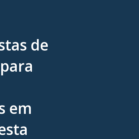
istas de
 para
s em
esta