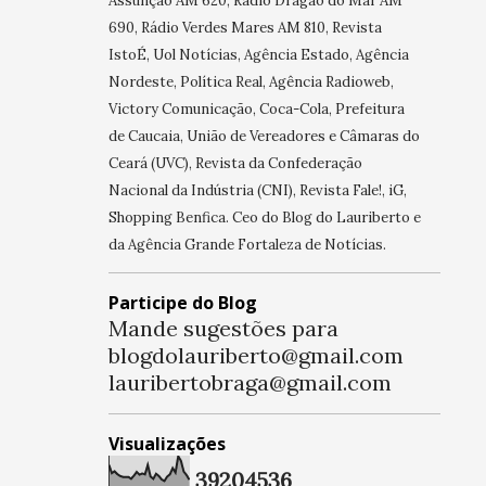
Assunção AM 620, Rádio Dragão do Mar AM
690, Rádio Verdes Mares AM 810, Revista
IstoÉ, Uol Notícias, Agência Estado, Agência
Nordeste, Política Real, Agência Radioweb,
Victory Comunicação, Coca-Cola, Prefeitura
de Caucaia, União de Vereadores e Câmaras do
Ceará (UVC), Revista da Confederação
Nacional da Indústria (CNI), Revista Fale!, iG,
Shopping Benfica. Ceo do Blog do Lauriberto e
da Agência Grande Fortaleza de Notícias.
Participe do Blog
Mande sugestões para
blogdolauriberto@gmail.com
lauribertobraga@gmail.com
Visualizações
3
9
2
0
4
5
3
6