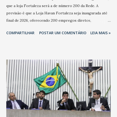
que a loja Fortaleza será a de número 200 da Rede. A
previsão é que a Loja Havan Fortaleza seja inaugurada até
final de 2026, oferecendo 200 empregos diretos,
totalizando na Rede 25 mil vendedores. A localização da
COMPARTILHAR
POSTAR UM COMENTÁRIO
LEIA MAIS »
Havan Fortaleza ainda não foi anunciada oficialmente, mas
fontes extraoficiais indicam, que será na Avenida
Washington Soares-Messejana. Uma coisa é certa: será a
maior loja Havan do Brasil.