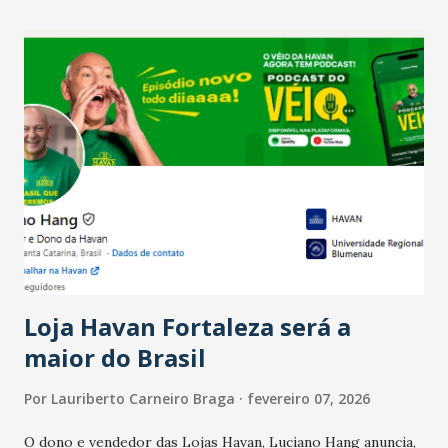
recente das empresas, impulsionado pelas
confraternizações de fim de ano e pelo pagamento do 13º
Salário para um número maior de trabalhadores, já que o
país tem a menor taxa de desemprego dos anos recentes.
Ainda segundo a Pesquisa, em novembro de 2025, 40% dos
bares e restaurantes operaram com lucro e outros 40%
registraram equilíbrio financeiro. Já o percentual de
estabelecimentos no prejuízo ficou em 19%, pouco abaixo
do observado no mês anterior. Outros 1% não existiam em
novembro. Em relação a outubro, o faturamento também
cresceu. De acordo com a pesquisa, 44% dos n...
Loja Havan Fortaleza será a
maior do Brasil
Por
Lauriberto Carneiro Braga
fevereiro 07, 2026
O dono e vendedor das Lojas Havan, Luciano Hang anuncia,