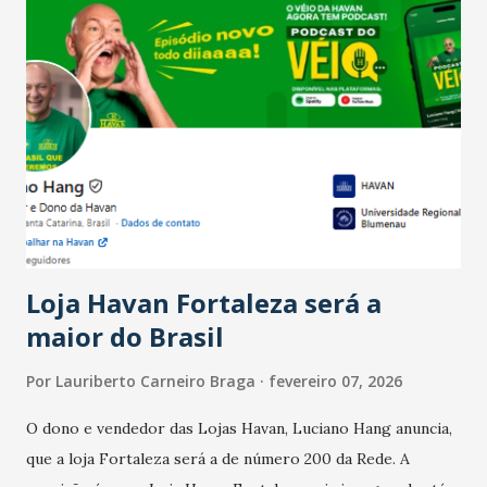
Salário para um número maior de trabalhadores, já que o
país tem a menor taxa de desemprego dos anos recentes.
Ainda segundo a Pesquisa, em novembro de 2025, 40% dos
bares e restaurantes operaram com lucro e outros 40%
registraram equilíbrio financeiro. Já o percentual de
estabelecimentos no prejuízo ficou em 19%, pouco abaixo
do observado no mês anterior. Outros 1% não existiam em
novembro. Em relação a outubro, o faturamento também
cresceu. De acordo com a pesquisa, 44% dos n...
Loja Havan Fortaleza será a
maior do Brasil
Por
Lauriberto Carneiro Braga
fevereiro 07, 2026
O dono e vendedor das Lojas Havan, Luciano Hang anuncia,
que a loja Fortaleza será a de número 200 da Rede. A