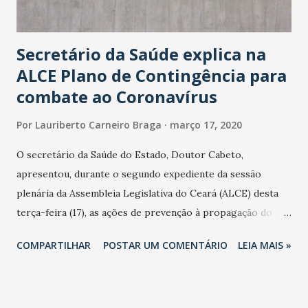
Secretário da Saúde explica na
ALCE Plano de Contingência para
combate ao Coronavírus
Por
Lauriberto Carneiro Braga
março 17, 2020
O secretário da Saúde do Estado, Doutor Cabeto,
apresentou, durante o segundo expediente da sessão
plenária da Assembleia Legislativa do Ceará (ALCE) desta
terça-feira (17), as ações de prevenção à propagação do
novo coronavírus (Covid-19) e as recentes medidas
COMPARTILHAR
POSTAR UM COMENTÁRIO
LEIA MAIS »
adotadas pelo Governo do Estado na contenção da
pandemia e atendimento aos enfermos. O secretário
informou que o Estado tem desenvolvido um plano de