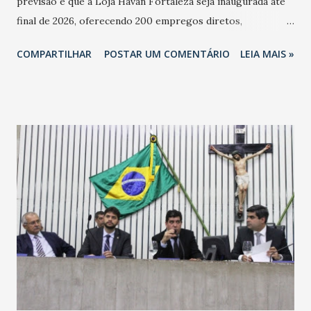
previsão é que a Loja Havan Fortaleza seja inaugurada até
final de 2026, oferecendo 200 empregos diretos,
totalizando na Rede 25 mil vendedores. A localização da
COMPARTILHAR
POSTAR UM COMENTÁRIO
LEIA MAIS »
Havan Fortaleza ainda não foi anunciada oficialmente, mas
fontes extraoficiais indicam, que será na Avenida
Washington Soares-Messejana. Uma coisa é certa: será a
maior loja Havan do Brasil.