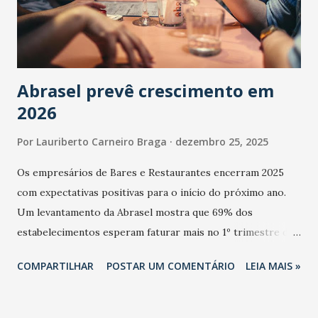
Abrasel prevê crescimento em
2026
Por
Lauriberto Carneiro Braga
dezembro 25, 2025
Os empresários de Bares e Restaurantes encerram 2025
com expectativas positivas para o início do próximo ano.
Um levantamento da Abrasel mostra que 69% dos
estabelecimentos esperam faturar mais no 1º trimestre de
2026 em comparação com o mesmo período de 2025. Em
COMPARTILHAR
POSTAR UM COMENTÁRIO
LEIA MAIS »
relação ao último trimestre deste ano, 56% também
projetam crescimento (foto Helena Lopes). A confiança do
setor é sustentada principalmente pelo desempenho