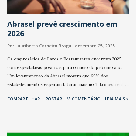
Abrasel prevê crescimento em
2026
Por
Lauriberto Carneiro Braga
dezembro 25, 2025
Os empresários de Bares e Restaurantes encerram 2025
com expectativas positivas para o início do próximo ano.
Um levantamento da Abrasel mostra que 69% dos
estabelecimentos esperam faturar mais no 1º trimestre de
2026 em comparação com o mesmo período de 2025. Em
COMPARTILHAR
POSTAR UM COMENTÁRIO
LEIA MAIS »
relação ao último trimestre deste ano, 56% também
projetam crescimento (foto Helena Lopes). A confiança do
setor é sustentada principalmente pelo desempenho
recente das empresas, impulsionado pelas
confraternizações de fim de ano e pelo pagamento do 13º