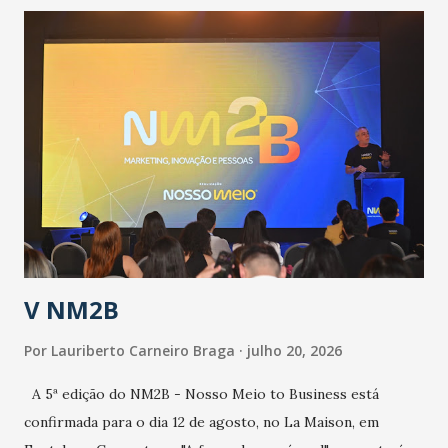
contingência pautado em formas de reconhecimento da
população suspeita e de cuidados com os ambientes
públicos e domiciliares. “Nós não estamos vivendo uma
epidemia comum, como temos em todos os anos, com
aumento de casos de dengue, influenza ou H1N1. Trata-se
de uma epidemia com um vírus diferente, com um poder de
contaminação maior que outros coronavírus”, apontou o
secretário. Segundo ele, é uma epidemia com chance de
contaminação alta, podendo gerar um grande risco à
população e ao sistema de saúde. “Precisamos saber fazer a
estratificação do risco da doença, para não so...
V NM2B
Por
Lauriberto Carneiro Braga
julho 20, 2026
A 5ª edição do NM2B - Nosso Meio to Business está
confirmada para o dia 12 de agosto, no La Maison, em