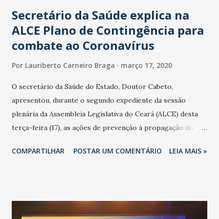
Secretário da Saúde explica na
ALCE Plano de Contingência para
combate ao Coronavírus
Por
Lauriberto Carneiro Braga
março 17, 2020
O secretário da Saúde do Estado, Doutor Cabeto,
apresentou, durante o segundo expediente da sessão
plenária da Assembleia Legislativa do Ceará (ALCE) desta
terça-feira (17), as ações de prevenção à propagação do
novo coronavírus (Covid-19) e as recentes medidas
COMPARTILHAR
POSTAR UM COMENTÁRIO
LEIA MAIS »
adotadas pelo Governo do Estado na contenção da
pandemia e atendimento aos enfermos. O secretário
informou que o Estado tem desenvolvido um plano de
contingência pautado em formas de reconhecimento da
população suspeita e de cuidados com os ambientes