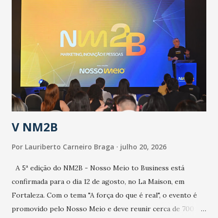
públicos e domiciliares. “Nós não estamos vivendo uma
epidemia comum, como temos em todos os anos, com
aumento de casos de dengue, influenza ou H1N1. Trata-se
de uma epidemia com um vírus diferente, com um poder de
contaminação maior que outros coronavírus”, apontou o
secretário. Segundo ele, é uma epidemia com chance de
contaminação alta, podendo gerar um grande risco à
população e ao sistema de saúde. “Precisamos saber fazer a
estratificação do risco da doença, para não so...
V NM2B
Por
Lauriberto Carneiro Braga
julho 20, 2026
A 5ª edição do NM2B - Nosso Meio to Business está
confirmada para o dia 12 de agosto, no La Maison, em
Fortaleza. Com o tema "A força do que é real", o evento é
promovido pelo Nosso Meio e deve reunir cerca de 700