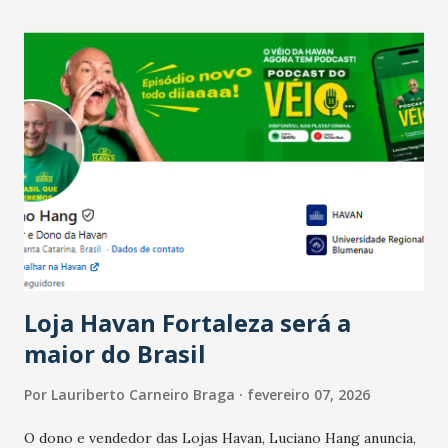
recente das empresas, impulsionado pelas
confraternizações de fim de ano e pelo pagamento do 13º
Salário para um número maior de trabalhadores, já que o
país tem a menor taxa de desemprego dos anos recentes.
Ainda segundo a Pesquisa, em novembro de 2025, 40% dos
bares e restaurantes operaram com lucro e outros 40%
registraram equilíbrio financeiro. Já o percentual de
estabelecimentos no prejuízo ficou em 19%, pouco abaixo
do observado no mês anterior. Outros 1% não existiam em
novembro. Em relação a outubro, o faturamento também
cresceu. De acordo com a pesquisa, 44% dos n...
Loja Havan Fortaleza será a
maior do Brasil
Por
Lauriberto Carneiro Braga
fevereiro 07, 2026
O dono e vendedor das Lojas Havan, Luciano Hang anuncia,