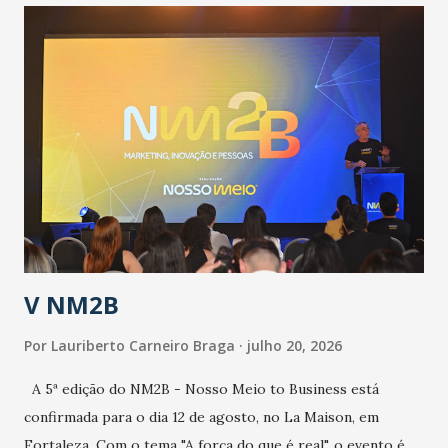
população suspeita e de cuidados com os ambientes
públicos e domiciliares. “Nós não estamos vivendo uma
epidemia comum, como temos em todos os anos, com
aumento de casos de dengue, influenza ou H1N1. Trata-se
de uma epidemia com um vírus diferente, com um poder de
contaminação maior que outros coronavírus”, apontou o
secretário. Segundo ele, é uma epidemia com chance de
contaminação alta, podendo gerar um grande risco à
população e ao sistema de saúde. “Precisamos saber fazer a
estratificação do risco da doença, para não so...
V NM2B
Por
Lauriberto Carneiro Braga
julho 20, 2026
A 5ª edição do NM2B - Nosso Meio to Business está
confirmada para o dia 12 de agosto, no La Maison, em
Fortaleza. Com o tema "A força do que é real", o evento é