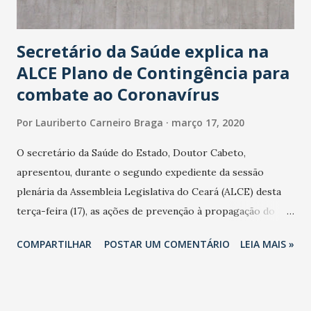
Secretário da Saúde explica na
ALCE Plano de Contingência para
combate ao Coronavírus
Por
Lauriberto Carneiro Braga
março 17, 2020
O secretário da Saúde do Estado, Doutor Cabeto,
apresentou, durante o segundo expediente da sessão
plenária da Assembleia Legislativa do Ceará (ALCE) desta
terça-feira (17), as ações de prevenção à propagação do
novo coronavírus (Covid-19) e as recentes medidas
COMPARTILHAR
POSTAR UM COMENTÁRIO
LEIA MAIS »
adotadas pelo Governo do Estado na contenção da
pandemia e atendimento aos enfermos. O secretário
informou que o Estado tem desenvolvido um plano de
contingência pautado em formas de reconhecimento da