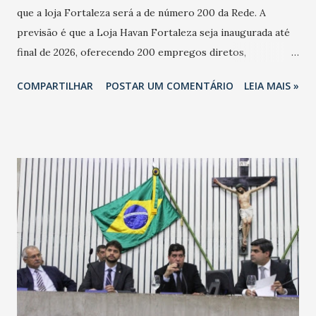
que a loja Fortaleza será a de número 200 da Rede. A
previsão é que a Loja Havan Fortaleza seja inaugurada até
final de 2026, oferecendo 200 empregos diretos,
totalizando na Rede 25 mil vendedores. A localização da
COMPARTILHAR
POSTAR UM COMENTÁRIO
LEIA MAIS »
Havan Fortaleza ainda não foi anunciada oficialmente, mas
fontes extraoficiais indicam, que será na Avenida
Washington Soares-Messejana. Uma coisa é certa: será a
maior loja Havan do Brasil.