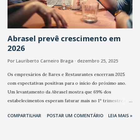
Abrasel prevê crescimento em
2026
Por
Lauriberto Carneiro Braga
dezembro 25, 2025
Os empresários de Bares e Restaurantes encerram 2025
com expectativas positivas para o início do próximo ano.
Um levantamento da Abrasel mostra que 69% dos
estabelecimentos esperam faturar mais no 1º trimestre de
2026 em comparação com o mesmo período de 2025. Em
COMPARTILHAR
POSTAR UM COMENTÁRIO
LEIA MAIS »
relação ao último trimestre deste ano, 56% também
projetam crescimento (foto Helena Lopes). A confiança do
setor é sustentada principalmente pelo desempenho