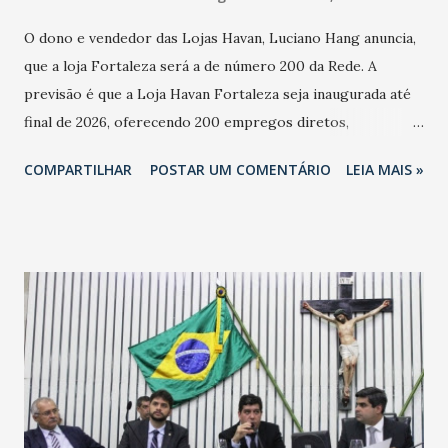
O dono e vendedor das Lojas Havan, Luciano Hang anuncia,
que a loja Fortaleza será a de número 200 da Rede. A
previsão é que a Loja Havan Fortaleza seja inaugurada até
final de 2026, oferecendo 200 empregos diretos,
totalizando na Rede 25 mil vendedores. A localização da
COMPARTILHAR
POSTAR UM COMENTÁRIO
LEIA MAIS »
Havan Fortaleza ainda não foi anunciada oficialmente, mas
fontes extraoficiais indicam, que será na Avenida
Washington Soares-Messejana. Uma coisa é certa: será a
maior loja Havan do Brasil.