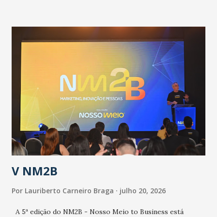
informou que o Estado tem desenvolvido um plano de
contingência pautado em formas de reconhecimento da
população suspeita e de cuidados com os ambientes
públicos e domiciliares. “Nós não estamos vivendo uma
epidemia comum, como temos em todos os anos, com
aumento de casos de dengue, influenza ou H1N1. Trata-se
de uma epidemia com um vírus diferente, com um poder de
contaminação maior que outros coronavírus”, apontou o
secretário. Segundo ele, é uma epidemia com chance de
contaminação alta, podendo gerar um grande risco à
população e ao sistema de saúde. “Precisamos saber fazer a
estratificação do risco da doença, para não so...
V NM2B
Por
Lauriberto Carneiro Braga
julho 20, 2026
A 5ª edição do NM2B - Nosso Meio to Business está