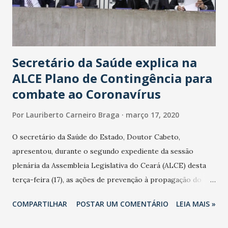
Secretário da Saúde explica na
ALCE Plano de Contingência para
combate ao Coronavírus
Por
Lauriberto Carneiro Braga
março 17, 2020
O secretário da Saúde do Estado, Doutor Cabeto,
apresentou, durante o segundo expediente da sessão
plenária da Assembleia Legislativa do Ceará (ALCE) desta
terça-feira (17), as ações de prevenção à propagação do
novo coronavírus (Covid-19) e as recentes medidas
COMPARTILHAR
POSTAR UM COMENTÁRIO
LEIA MAIS »
adotadas pelo Governo do Estado na contenção da
pandemia e atendimento aos enfermos. O secretário