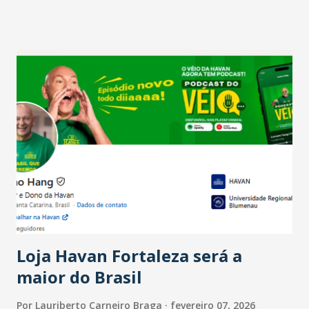
projetam crescimento (foto Helena Lopes). A confiança do
setor é sustentada principalmente pelo desempenho
recente das empresas, impulsionado pelas
confraternizações de fim de ano e pelo pagamento do 13º
Salário para um número maior de trabalhadores, já que o
país tem a menor taxa de desemprego dos anos recentes.
Ainda segundo a Pesquisa, em novembro de 2025, 40% dos
bares e restaurantes operaram com lucro e outros 40%
registraram equilíbrio financeiro. Já o percentual de
estabelecimentos no prejuízo ficou em 19%, pouco abaixo
do observado no mês anterior. Outros 1% não existiam em
novembro. Em relação a outubro, o faturamento também
cresceu. De acordo com a pesquisa, 44% dos n...
Loja Havan Fortaleza será a
maior do Brasil
Por
Lauriberto Carneiro Braga
fevereiro 07, 2026