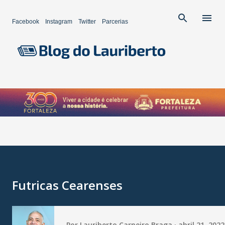
Pular para o conteúdo principal
Facebook
Instagram
Twitter
Parcerias
Futricas Cearenses
Por
Lauriberto Carneiro Braga
abril 21, 2022