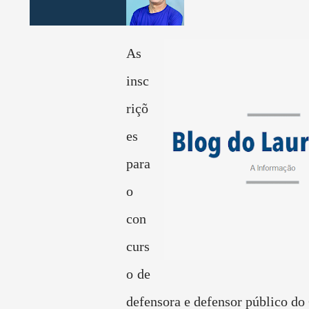
As
insc
riçõ
es
para
o
con
curs
o de
defensora e defensor público do