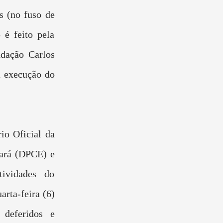
as (no fuso de
 é feito pela
ndação Carlos
a execução do
io Oficial da
eará (DPCE) e
tividades do
arta-feira (6)
 deferidos e