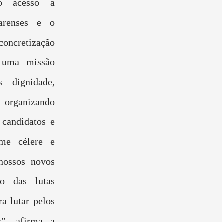
 o acesso à
arenses e o
oncretização
é uma missão
s dignidade,
s organizando
candidatos e
ame célere e
nossos novos
o das lutas
a lutar pelos
s”, afirma a