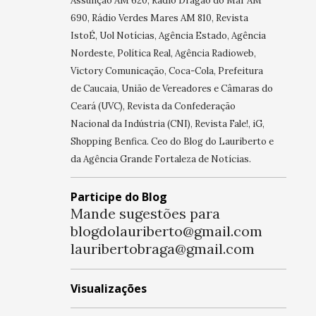
Assunção AM 620, Rádio Dragão do Mar AM
690, Rádio Verdes Mares AM 810, Revista
IstoÉ, Uol Notícias, Agência Estado, Agência
Nordeste, Política Real, Agência Radioweb,
Victory Comunicação, Coca-Cola, Prefeitura
de Caucaia, União de Vereadores e Câmaras do
Ceará (UVC), Revista da Confederação
Nacional da Indústria (CNI), Revista Fale!, iG,
Shopping Benfica. Ceo do Blog do Lauriberto e
da Agência Grande Fortaleza de Notícias.
Participe do Blog
Mande sugestões para
blogdolauriberto@gmail.com
lauribertobraga@gmail.com
Visualizações