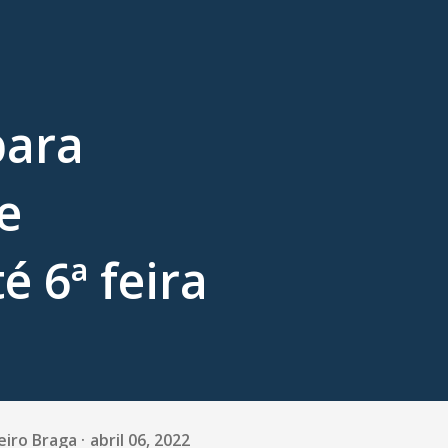
para
e
é 6ª feira
eiro Braga
abril 06, 2022