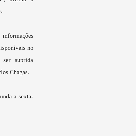
s.
nformações
disponíveis no
 ser suprida
los Chagas.
unda a sexta-