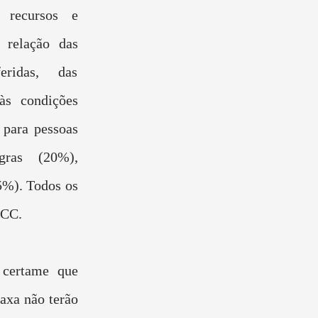
e recursos e
 relação das
feridas, das
 às condições
 para pessoas
gras (20%),
5%). Todos os
FCC.
 certame que
axa não terão