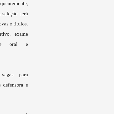
equentemente,
 seleção será
vas e títulos.
etivo, exame
ame oral e
 vagas para
e defensora e