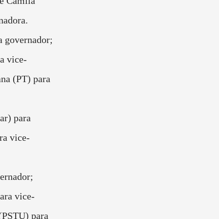
 e Camila
nadora.
a governador;
a vice-
na (PT) para
ar) para
ra vice-
ernador;
ara vice-
 (PSTU) para