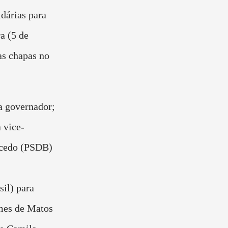
dárias para
a (5 de
as chapas no
a governador;
 vice-
acedo (PSDB)
il) para
mes de Matos