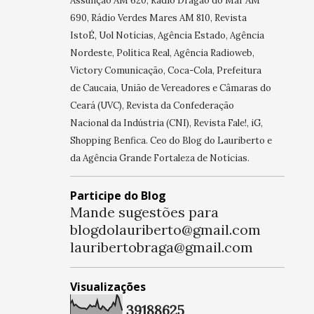
Assunção AM 620, Rádio Dragão do Mar AM
690, Rádio Verdes Mares AM 810, Revista
IstoÉ, Uol Notícias, Agência Estado, Agência
Nordeste, Política Real, Agência Radioweb,
Victory Comunicação, Coca-Cola, Prefeitura
de Caucaia, União de Vereadores e Câmaras do
Ceará (UVC), Revista da Confederação
Nacional da Indústria (CNI), Revista Fale!, iG,
Shopping Benfica. Ceo do Blog do Lauriberto e
da Agência Grande Fortaleza de Notícias.
Participe do Blog
Mande sugestões para
blogdolauriberto@gmail.com
lauribertobraga@gmail.com
Visualizações
3
9
1
8
8
6
2
5