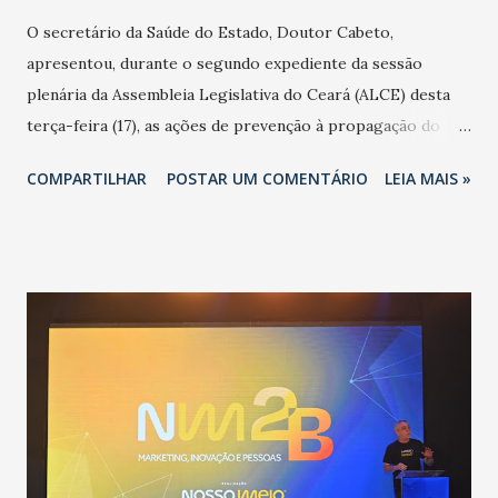
O secretário da Saúde do Estado, Doutor Cabeto,
apresentou, durante o segundo expediente da sessão
plenária da Assembleia Legislativa do Ceará (ALCE) desta
terça-feira (17), as ações de prevenção à propagação do
novo coronavírus (Covid-19) e as recentes medidas
COMPARTILHAR
POSTAR UM COMENTÁRIO
LEIA MAIS »
adotadas pelo Governo do Estado na contenção da
pandemia e atendimento aos enfermos. O secretário
informou que o Estado tem desenvolvido um plano de
contingência pautado em formas de reconhecimento da
população suspeita e de cuidados com os ambientes
públicos e domiciliares. “Nós não estamos vivendo uma
epidemia comum, como temos em todos os anos, com
aumento de casos de dengue, influenza ou H1N1. Trata-se
de uma epidemia com um vírus diferente, com um poder de
contaminação maior que outros coronavírus”, apontou o