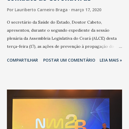
Por
Lauriberto Carneiro Braga
março 17, 2020
O secretário da Saúde do Estado, Doutor Cabeto,
apresentou, durante o segundo expediente da sessão
plenária da Assembleia Legislativa do Ceará (ALCE) desta
terça-feira (17), as ações de prevenção à propagação do
novo coronavírus (Covid-19) e as recentes medidas
COMPARTILHAR
POSTAR UM COMENTÁRIO
LEIA MAIS »
adotadas pelo Governo do Estado na contenção da
pandemia e atendimento aos enfermos. O secretário
informou que o Estado tem desenvolvido um plano de
contingência pautado em formas de reconhecimento da
população suspeita e de cuidados com os ambientes
públicos e domiciliares. “Nós não estamos vivendo uma
epidemia comum, como temos em todos os anos, com
aumento de casos de dengue, influenza ou H1N1. Trata-se
de uma epidemia com um vírus diferente, com um poder de