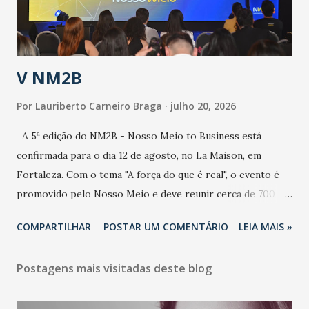
secretário. Segundo ele, é uma epidemia com chance de
contaminação alta, podendo gerar um grande risco à
população e ao sistema de saúde. “Precisamos saber fazer a
estratificação do risco da doença, para não so...
V NM2B
Por
Lauriberto Carneiro Braga
julho 20, 2026
A 5ª edição do NM2B - Nosso Meio to Business está
confirmada para o dia 12 de agosto, no La Maison, em
Fortaleza. Com o tema "A força do que é real", o evento é
promovido pelo Nosso Meio e deve reunir cerca de 700
participantes, entre executivos, empreendedores, gestores
COMPARTILHAR
POSTAR UM COMENTÁRIO
LEIA MAIS »
e lideranças do Mercado Nacional. Desde 2022, o NM2B
consolidou-se como um dos principais encontros do setor
Postagens mais visitadas deste blog
de negócios do Nordeste, reunindo profissionais de marcas
como Bradesco, Samsung, Carrefour, Banco do Nordeste,