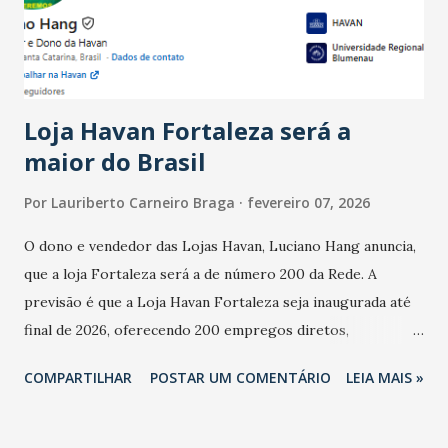
estabelecimentos no prejuízo ficou em 19%, pouco abaixo
do observado no mês anterior. Outros 1% não existiam em
novembro. Em relação a outubro, o faturamento também
cresceu. De acordo com a pesquisa, 44% dos n...
Loja Havan Fortaleza será a
maior do Brasil
Por
Lauriberto Carneiro Braga
fevereiro 07, 2026
O dono e vendedor das Lojas Havan, Luciano Hang anuncia,
que a loja Fortaleza será a de número 200 da Rede. A
previsão é que a Loja Havan Fortaleza seja inaugurada até
final de 2026, oferecendo 200 empregos diretos,
totalizando na Rede 25 mil vendedores. A localização da
COMPARTILHAR
POSTAR UM COMENTÁRIO
LEIA MAIS »
Havan Fortaleza ainda não foi anunciada oficialmente, mas
fontes extraoficiais indicam, que será na Avenida
Washington Soares-Messejana. Uma coisa é certa: será a