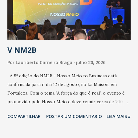
contaminação maior que outros coronavírus”, apontou o
secretário. Segundo ele, é uma epidemia com chance de
contaminação alta, podendo gerar um grande risco à
população e ao sistema de saúde. “Precisamos saber fazer a
estratificação do risco da doença, para não so...
V NM2B
Por
Lauriberto Carneiro Braga
julho 20, 2026
A 5ª edição do NM2B - Nosso Meio to Business está
confirmada para o dia 12 de agosto, no La Maison, em
Fortaleza. Com o tema "A força do que é real", o evento é
promovido pelo Nosso Meio e deve reunir cerca de 700
participantes, entre executivos, empreendedores, gestores
COMPARTILHAR
POSTAR UM COMENTÁRIO
LEIA MAIS »
e lideranças do Mercado Nacional. Desde 2022, o NM2B
consolidou-se como um dos principais encontros do setor
de negócios do Nordeste, reunindo profissionais de marcas