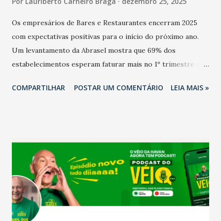
Por
Lauriberto Carneiro Braga
dezembro 25, 2025
Os empresários de Bares e Restaurantes encerram 2025
com expectativas positivas para o início do próximo ano.
Um levantamento da Abrasel mostra que 69% dos
estabelecimentos esperam faturar mais no 1º trimestre de
2026 em comparação com o mesmo período de 2025. Em
COMPARTILHAR
POSTAR UM COMENTÁRIO
LEIA MAIS »
relação ao último trimestre deste ano, 56% também
projetam crescimento (foto Helena Lopes). A confiança do
setor é sustentada principalmente pelo desempenho
recente das empresas, impulsionado pelas
confraternizações de fim de ano e pelo pagamento do 13º
Salário para um número maior de trabalhadores, já que o
país tem a menor taxa de desemprego dos anos recentes.
Ainda segundo a Pesquisa, em novembro de 2025, 40% dos
bares e restaurantes operaram com lucro e outros 40%
registraram equilíbrio financeiro. Já o percentual de