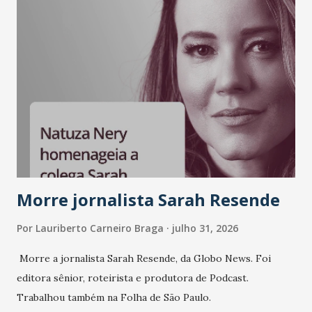
LinkedIn, VISA, Grupo 3corações, TikTok e M. Dias Branco.
A nova edição chega em um momento em que autenticidade
e consistência ganham peso nas conversas sobre marca,
liderança e estratégia. - Vivemos um momento em que todo
mundo fala muito e poucos entregam de verdade. O NM2B
sempre existiu para dar palco a quem constrói com
consistência, e nesta edição isso fica ainda mais claro.
Vamos reforçar que ser genuíno sustenta a confiança entre
marcas, pessoas e mercado", afirma Tamires So...
Morre jornalista Sarah Resende
Por
Lauriberto Carneiro Braga
julho 31, 2026
Morre a jornalista Sarah Resende, da Globo News. Foi
editora sênior, roteirista e produtora de Podcast.
Trabalhou também na Folha de São Paulo.