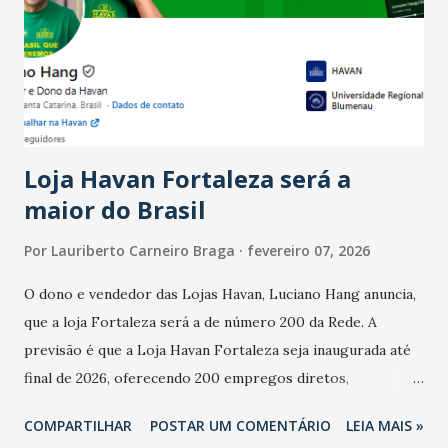
bares e restaurantes operaram com lucro e outros 40%
registraram equilíbrio financeiro. Já o percentual de
estabelecimentos no prejuízo ficou em 19%, pouco abaixo
do observado no mês anterior. Outros 1% não existiam em
novembro. Em relação a outubro, o faturamento também
cresceu. De acordo com a pesquisa, 44% dos n...
Loja Havan Fortaleza será a
maior do Brasil
Por
Lauriberto Carneiro Braga
fevereiro 07, 2026
O dono e vendedor das Lojas Havan, Luciano Hang anuncia,
que a loja Fortaleza será a de número 200 da Rede. A
previsão é que a Loja Havan Fortaleza seja inaugurada até
final de 2026, oferecendo 200 empregos diretos,
totalizando na Rede 25 mil vendedores. A localização da
COMPARTILHAR
POSTAR UM COMENTÁRIO
LEIA MAIS »
Havan Fortaleza ainda não foi anunciada oficialmente, mas