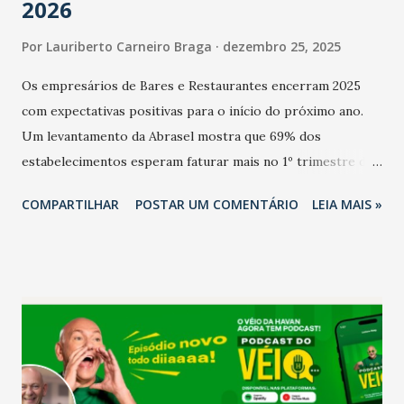
2026
Por
Lauriberto Carneiro Braga
dezembro 25, 2025
Os empresários de Bares e Restaurantes encerram 2025
com expectativas positivas para o início do próximo ano.
Um levantamento da Abrasel mostra que 69% dos
estabelecimentos esperam faturar mais no 1º trimestre de
2026 em comparação com o mesmo período de 2025. Em
COMPARTILHAR
POSTAR UM COMENTÁRIO
LEIA MAIS »
relação ao último trimestre deste ano, 56% também
projetam crescimento (foto Helena Lopes). A confiança do
setor é sustentada principalmente pelo desempenho
recente das empresas, impulsionado pelas
confraternizações de fim de ano e pelo pagamento do 13º
Salário para um número maior de trabalhadores, já que o
país tem a menor taxa de desemprego dos anos recentes.
Ainda segundo a Pesquisa, em novembro de 2025, 40% dos