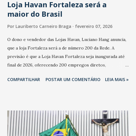
Loja Havan Fortaleza será a
maior do Brasil
Por
Lauriberto Carneiro Braga
fevereiro 07, 2026
O dono e vendedor das Lojas Havan, Luciano Hang anuncia,
que a loja Fortaleza será a de número 200 da Rede. A
previsão é que a Loja Havan Fortaleza seja inaugurada até
final de 2026, oferecendo 200 empregos diretos,
totalizando na Rede 25 mil vendedores. A localização da
COMPARTILHAR
POSTAR UM COMENTÁRIO
LEIA MAIS »
Havan Fortaleza ainda não foi anunciada oficialmente, mas
fontes extraoficiais indicam, que será na Avenida
Washington Soares-Messejana. Uma coisa é certa: será a
maior loja Havan do Brasil.