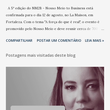
A 5ª edição do NM2B - Nosso Meio to Business está
confirmada para o dia 12 de agosto, no La Maison, em
Fortaleza. Com o tema "A força do que é real", o evento é
promovido pelo Nosso Meio e deve reunir cerca de 700
participantes, entre executivos, empreendedores, gestores
COMPARTILHAR
POSTAR UM COMENTÁRIO
LEIA MAIS »
e lideranças do Mercado Nacional. Desde 2022, o NM2B
consolidou-se como um dos principais encontros do setor
Postagens mais visitadas deste blog
de negócios do Nordeste, reunindo profissionais de marcas
como Bradesco, Samsung, Carrefour, Banco do Nordeste,
LinkedIn, VISA, Grupo 3corações, TikTok e M. Dias Branco.
A nova edição chega em um momento em que autenticidade
e consistência ganham peso nas conversas sobre marca,
liderança e estratégia. - Vivemos um momento em que todo
mundo fala muito e poucos entregam de verdade. O NM2B
sempre existiu para dar palco a quem constrói com