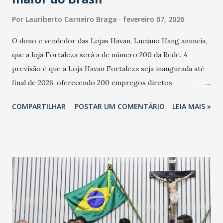
Por
Lauriberto Carneiro Braga
fevereiro 07, 2026
O dono e vendedor das Lojas Havan, Luciano Hang anuncia,
que a loja Fortaleza será a de número 200 da Rede. A
previsão é que a Loja Havan Fortaleza seja inaugurada até
final de 2026, oferecendo 200 empregos diretos,
totalizando na Rede 25 mil vendedores. A localização da
COMPARTILHAR
POSTAR UM COMENTÁRIO
LEIA MAIS »
Havan Fortaleza ainda não foi anunciada oficialmente, mas
fontes extraoficiais indicam, que será na Avenida
Washington Soares-Messejana. Uma coisa é certa: será a
maior loja Havan do Brasil.