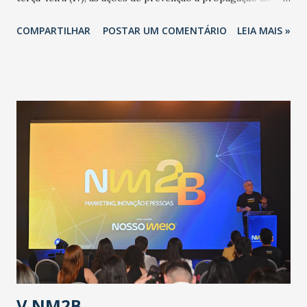
novo coronavírus (Covid-19) e as recentes medidas
COMPARTILHAR
POSTAR UM COMENTÁRIO
LEIA MAIS »
adotadas pelo Governo do Estado na contenção da
pandemia e atendimento aos enfermos. O secretário
informou que o Estado tem desenvolvido um plano de
contingência pautado em formas de reconhecimento da
população suspeita e de cuidados com os ambientes
públicos e domiciliares. “Nós não estamos vivendo uma
epidemia comum, como temos em todos os anos, com
aumento de casos de dengue, influenza ou H1N1. Trata-se
de uma epidemia com um vírus diferente, com um poder de
contaminação maior que outros coronavírus”, apontou o
secretário. Segundo ele, é uma epidemia com chance de
contaminação alta, podendo gerar um grande risco à
população e ao sistema de saúde. “Precisamos saber fazer a
estratificação do risco da doença, para não so...
V NM2B