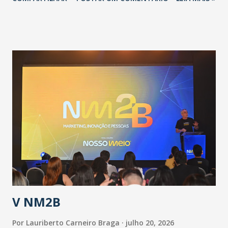
adotadas pelo Governo do Estado na contenção da
pandemia e atendimento aos enfermos. O secretário
informou que o Estado tem desenvolvido um plano de
contingência pautado em formas de reconhecimento da
população suspeita e de cuidados com os ambientes
públicos e domiciliares. “Nós não estamos vivendo uma
epidemia comum, como temos em todos os anos, com
aumento de casos de dengue, influenza ou H1N1. Trata-se
de uma epidemia com um vírus diferente, com um poder de
contaminação maior que outros coronavírus”, apontou o
secretário. Segundo ele, é uma epidemia com chance de
contaminação alta, podendo gerar um grande risco à
população e ao sistema de saúde. “Precisamos saber fazer a
estratificação do risco da doença, para não so...
V NM2B
Por
Lauriberto Carneiro Braga
julho 20, 2026