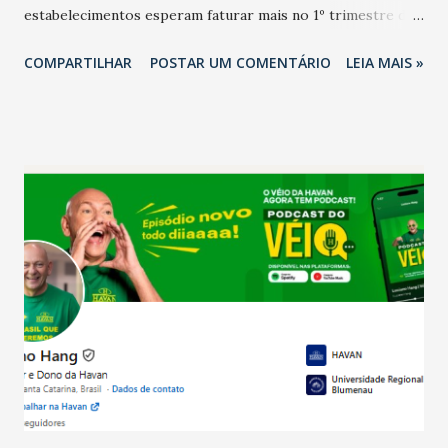
estabelecimentos esperam faturar mais no 1º trimestre de
2026 em comparação com o mesmo período de 2025. Em
COMPARTILHAR
POSTAR UM COMENTÁRIO
LEIA MAIS »
relação ao último trimestre deste ano, 56% também
projetam crescimento (foto Helena Lopes). A confiança do
setor é sustentada principalmente pelo desempenho
recente das empresas, impulsionado pelas
confraternizações de fim de ano e pelo pagamento do 13º
Salário para um número maior de trabalhadores, já que o
país tem a menor taxa de desemprego dos anos recentes.
Ainda segundo a Pesquisa, em novembro de 2025, 40% dos
bares e restaurantes operaram com lucro e outros 40%
registraram equilíbrio financeiro. Já o percentual de
estabelecimentos no prejuízo ficou em 19%, pouco abaixo
do observado no mês anterior. Outros 1% não existiam em
novembro. Em relação a outubro, o faturamento também
cresceu. De acordo com a pesquisa, 44% dos n...