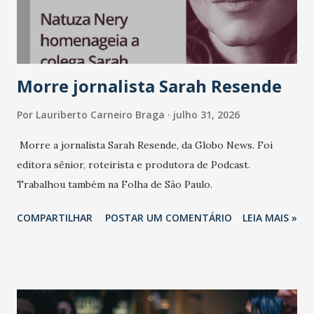
consistência, e nesta edição isso fica ainda mais claro.
Vamos reforçar que ser genuíno sustenta a confiança entre
marcas, pessoas e mercado", afirma Tamires So...
Morre jornalista Sarah Resende
Por
Lauriberto Carneiro Braga
julho 31, 2026
Morre a jornalista Sarah Resende, da Globo News. Foi
editora sênior, roteirista e produtora de Podcast.
Trabalhou também na Folha de São Paulo.
COMPARTILHAR
POSTAR UM COMENTÁRIO
LEIA MAIS »