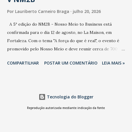
Por
Lauriberto Carneiro Braga
julho 20, 2026
A 5ª edição do NM2B - Nosso Meio to Business está
confirmada para o dia 12 de agosto, no La Maison, em
Fortaleza. Com o tema "A força do que é real", o evento é
promovido pelo Nosso Meio e deve reunir cerca de 700
participantes, entre executivos, empreendedores, gestores
COMPARTILHAR
POSTAR UM COMENTÁRIO
LEIA MAIS »
e lideranças do Mercado Nacional. Desde 2022, o NM2B
consolidou-se como um dos principais encontros do setor
de negócios do Nordeste, reunindo profissionais de marcas
como Bradesco, Samsung, Carrefour, Banco do Nordeste,
Tecnologia do Blogger
LinkedIn, VISA, Grupo 3corações, TikTok e M. Dias Branco.
A nova edição chega em um momento em que autenticidade
Reprodução autorizada mediante indicação da fonte
e consistência ganham peso nas conversas sobre marca,
liderança e estratégia. - Vivemos um momento em que todo
mundo fala muito e poucos entregam de verdade. O NM2B