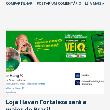
COMPARTILHAR
POSTAR UM COMENTÁRIO
LEIA MAIS »
relação ao último trimestre deste ano, 56% também
projetam crescimento (foto Helena Lopes). A confiança do
setor é sustentada principalmente pelo desempenho
recente das empresas, impulsionado pelas
confraternizações de fim de ano e pelo pagamento do 13º
Salário para um número maior de trabalhadores, já que o
país tem a menor taxa de desemprego dos anos recentes.
Ainda segundo a Pesquisa, em novembro de 2025, 40% dos
bares e restaurantes operaram com lucro e outros 40%
registraram equilíbrio financeiro. Já o percentual de
estabelecimentos no prejuízo ficou em 19%, pouco abaixo
do observado no mês anterior. Outros 1% não existiam em
novembro. Em relação a outubro, o faturamento também
cresceu. De acordo com a pesquisa, 44% dos n...
Loja Havan Fortaleza será a
maior do Brasil