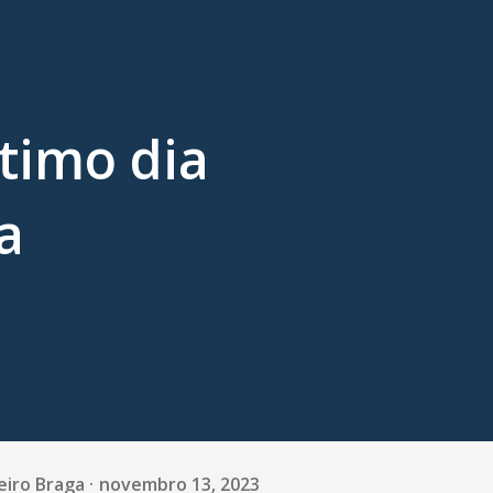
timo dia
a
eiro Braga
novembro 13, 2023