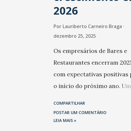
2026
Por
Lauriberto Carneiro Braga
dezembro 25, 2025
Os empresários de Bares e
Restaurantes encerram 202
com expectativas positivas 
o início do próximo ano. U
levantamento da Abrasel m
COMPARTILHAR
que 69% dos estabelecimen
POSTAR UM COMENTÁRIO
esperam faturar mais no 1º
LEIA MAIS »