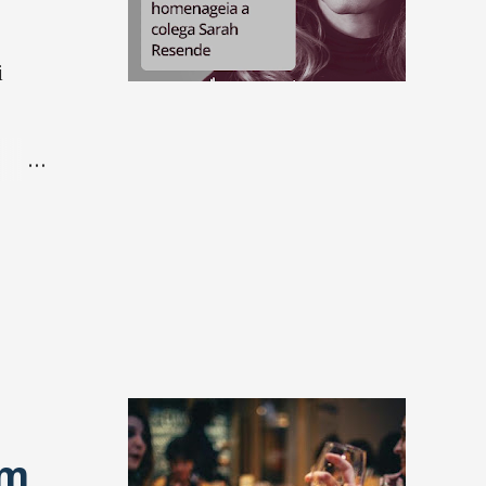
i
 de
em