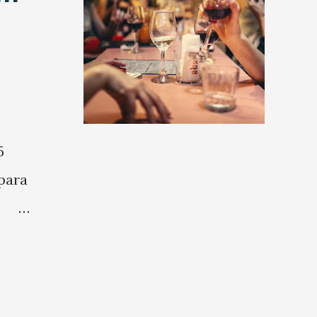
5
para
m
ostra
tos