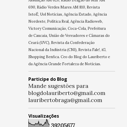
Assunção AM 620, Rádio Dragão do Mar AM
690, Rádio Verdes Mares AM 810, Revista
IstoÉ, Uol Notícias, Agência Estado, Agência
Nordeste, Política Real, Agência Radioweb,
Victory Comunicação, Coca-Cola, Prefeitura
de Caucaia, União de Vereadores e Câmaras do
Ceará (UVC), Revista da Confederação
Nacional da Indústria (CNI), Revista Fale!, iG,
Shopping Benfica. Ceo do Blog do Lauriberto e
da Agência Grande Fortaleza de Notícias.
Participe do Blog
Mande sugestões para
blogdolauriberto@gmail.com
lauribertobraga@gmail.com
Visualizações
3
9
2
0
5
6
7
7