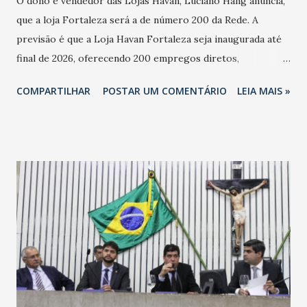
O dono e vendedor das Lojas Havan, Luciano Hang anuncia,
que a loja Fortaleza será a de número 200 da Rede. A
previsão é que a Loja Havan Fortaleza seja inaugurada até
final de 2026, oferecendo 200 empregos diretos,
totalizando na Rede 25 mil vendedores. A localização da
COMPARTILHAR
POSTAR UM COMENTÁRIO
LEIA MAIS »
Havan Fortaleza ainda não foi anunciada oficialmente, mas
fontes extraoficiais indicam, que será na Avenida
Washington Soares-Messejana. Uma coisa é certa: será a
maior loja Havan do Brasil.