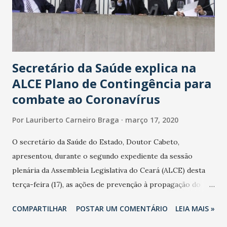
Secretário da Saúde explica na
ALCE Plano de Contingência para
combate ao Coronavírus
Por
Lauriberto Carneiro Braga
março 17, 2020
O secretário da Saúde do Estado, Doutor Cabeto,
apresentou, durante o segundo expediente da sessão
plenária da Assembleia Legislativa do Ceará (ALCE) desta
terça-feira (17), as ações de prevenção à propagação do
novo coronavírus (Covid-19) e as recentes medidas
COMPARTILHAR
POSTAR UM COMENTÁRIO
LEIA MAIS »
adotadas pelo Governo do Estado na contenção da
pandemia e atendimento aos enfermos. O secretário