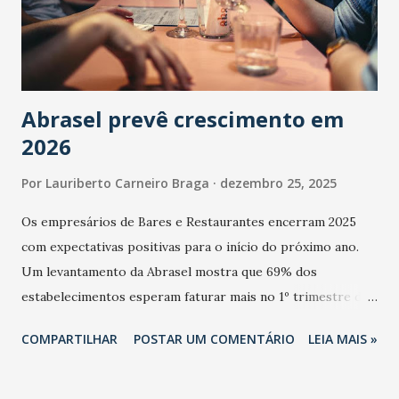
Abrasel prevê crescimento em
2026
Por
Lauriberto Carneiro Braga
dezembro 25, 2025
Os empresários de Bares e Restaurantes encerram 2025
com expectativas positivas para o início do próximo ano.
Um levantamento da Abrasel mostra que 69% dos
estabelecimentos esperam faturar mais no 1º trimestre de
2026 em comparação com o mesmo período de 2025. Em
COMPARTILHAR
POSTAR UM COMENTÁRIO
LEIA MAIS »
relação ao último trimestre deste ano, 56% também
projetam crescimento (foto Helena Lopes). A confiança do
setor é sustentada principalmente pelo desempenho