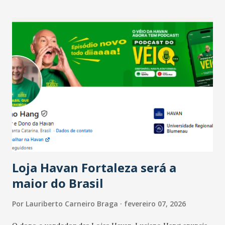
recente das empresas, impulsionado pelas
confraternizações de fim de ano e pelo pagamento do 13º
Salário para um número maior de trabalhadores, já que o
país tem a menor taxa de desemprego dos anos recentes.
Ainda segundo a Pesquisa, em novembro de 2025, 40% dos
bares e restaurantes operaram com lucro e outros 40%
registraram equilíbrio financeiro. Já o percentual de
estabelecimentos no prejuízo ficou em 19%, pouco abaixo
do observado no mês anterior. Outros 1% não existiam em
novembro. Em relação a outubro, o faturamento também
cresceu. De acordo com a pesquisa, 44% dos n...
Loja Havan Fortaleza será a
maior do Brasil
Por
Lauriberto Carneiro Braga
fevereiro 07, 2026