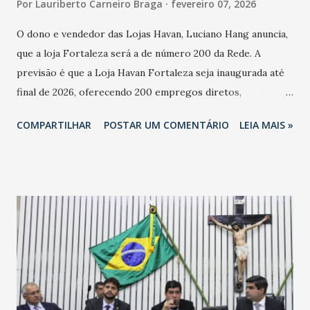
Por
Lauriberto Carneiro Braga
fevereiro 07, 2026
O dono e vendedor das Lojas Havan, Luciano Hang anuncia,
que a loja Fortaleza será a de número 200 da Rede. A
previsão é que a Loja Havan Fortaleza seja inaugurada até
final de 2026, oferecendo 200 empregos diretos,
totalizando na Rede 25 mil vendedores. A localização da
COMPARTILHAR
POSTAR UM COMENTÁRIO
LEIA MAIS »
Havan Fortaleza ainda não foi anunciada oficialmente, mas
fontes extraoficiais indicam, que será na Avenida
Washington Soares-Messejana. Uma coisa é certa: será a
maior loja Havan do Brasil.