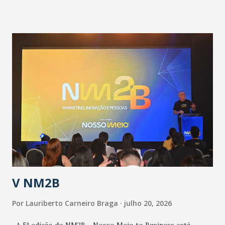
informou que o Estado tem desenvolvido um plano de
contingência pautado em formas de reconhecimento da
população suspeita e de cuidados com os ambientes
públicos e domiciliares. “Nós não estamos vivendo uma
epidemia comum, como temos em todos os anos, com
aumento de casos de dengue, influenza ou H1N1. Trata-se
de uma epidemia com um vírus diferente, com um poder de
contaminação maior que outros coronavírus”, apontou o
secretário. Segundo ele, é uma epidemia com chance de
contaminação alta, podendo gerar um grande risco à
população e ao sistema de saúde. “Precisamos saber fazer a
estratificação do risco da doença, para não so...
V NM2B
Por
Lauriberto Carneiro Braga
julho 20, 2026