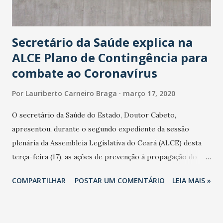
Secretário da Saúde explica na
ALCE Plano de Contingência para
combate ao Coronavírus
Por
Lauriberto Carneiro Braga
março 17, 2020
O secretário da Saúde do Estado, Doutor Cabeto,
apresentou, durante o segundo expediente da sessão
plenária da Assembleia Legislativa do Ceará (ALCE) desta
terça-feira (17), as ações de prevenção à propagação do
novo coronavírus (Covid-19) e as recentes medidas
COMPARTILHAR
POSTAR UM COMENTÁRIO
LEIA MAIS »
adotadas pelo Governo do Estado na contenção da
pandemia e atendimento aos enfermos. O secretário
informou que o Estado tem desenvolvido um plano de