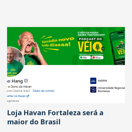
projetam crescimento (foto Helena Lopes). A confiança do
setor é sustentada principalmente pelo desempenho
recente das empresas, impulsionado pelas
confraternizações de fim de ano e pelo pagamento do 13º
Salário para um número maior de trabalhadores, já que o
país tem a menor taxa de desemprego dos anos recentes.
Ainda segundo a Pesquisa, em novembro de 2025, 40% dos
bares e restaurantes operaram com lucro e outros 40%
registraram equilíbrio financeiro. Já o percentual de
estabelecimentos no prejuízo ficou em 19%, pouco abaixo
do observado no mês anterior. Outros 1% não existiam em
novembro. Em relação a outubro, o faturamento também
cresceu. De acordo com a pesquisa, 44% dos n...
Loja Havan Fortaleza será a
maior do Brasil