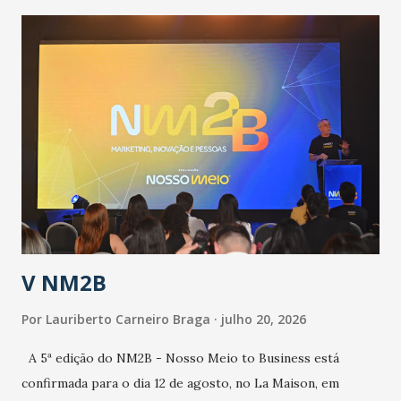
contingência pautado em formas de reconhecimento da
população suspeita e de cuidados com os ambientes
públicos e domiciliares. “Nós não estamos vivendo uma
epidemia comum, como temos em todos os anos, com
aumento de casos de dengue, influenza ou H1N1. Trata-se
de uma epidemia com um vírus diferente, com um poder de
contaminação maior que outros coronavírus”, apontou o
secretário. Segundo ele, é uma epidemia com chance de
contaminação alta, podendo gerar um grande risco à
população e ao sistema de saúde. “Precisamos saber fazer a
estratificação do risco da doença, para não so...
V NM2B
Por
Lauriberto Carneiro Braga
julho 20, 2026
A 5ª edição do NM2B - Nosso Meio to Business está
confirmada para o dia 12 de agosto, no La Maison, em