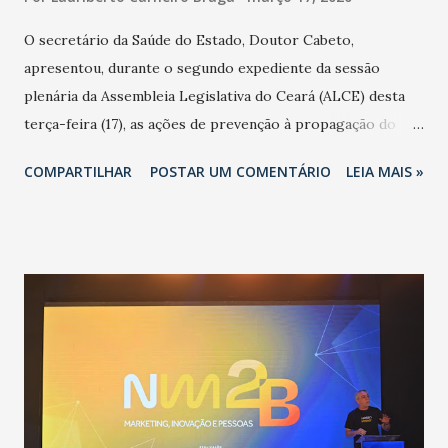
O secretário da Saúde do Estado, Doutor Cabeto,
apresentou, durante o segundo expediente da sessão
plenária da Assembleia Legislativa do Ceará (ALCE) desta
terça-feira (17), as ações de prevenção à propagação do
novo coronavírus (Covid-19) e as recentes medidas
COMPARTILHAR
POSTAR UM COMENTÁRIO
LEIA MAIS »
adotadas pelo Governo do Estado na contenção da
pandemia e atendimento aos enfermos. O secretário
informou que o Estado tem desenvolvido um plano de
contingência pautado em formas de reconhecimento da
população suspeita e de cuidados com os ambientes
públicos e domiciliares. “Nós não estamos vivendo uma
epidemia comum, como temos em todos os anos, com
aumento de casos de dengue, influenza ou H1N1. Trata-se
de uma epidemia com um vírus diferente, com um poder de
contaminação maior que outros coronavírus”, apontou o