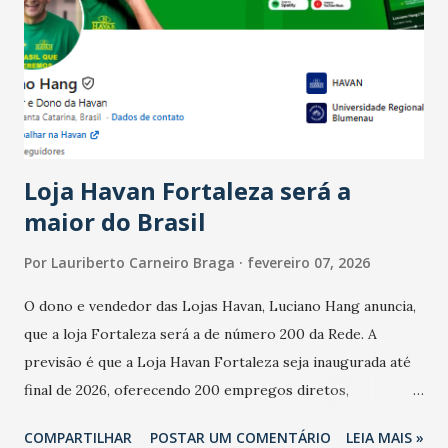
bares e restaurantes operaram com lucro e outros 40%
registraram equilíbrio financeiro. Já o percentual de
estabelecimentos no prejuízo ficou em 19%, pouco abaixo
do observado no mês anterior. Outros 1% não existiam em
novembro. Em relação a outubro, o faturamento também
cresceu. De acordo com a pesquisa, 44% dos n...
Loja Havan Fortaleza será a
maior do Brasil
Por
Lauriberto Carneiro Braga
fevereiro 07, 2026
O dono e vendedor das Lojas Havan, Luciano Hang anuncia,
que a loja Fortaleza será a de número 200 da Rede. A
previsão é que a Loja Havan Fortaleza seja inaugurada até
final de 2026, oferecendo 200 empregos diretos,
totalizando na Rede 25 mil vendedores. A localização da
COMPARTILHAR
POSTAR UM COMENTÁRIO
LEIA MAIS »
Havan Fortaleza ainda não foi anunciada oficialmente, mas