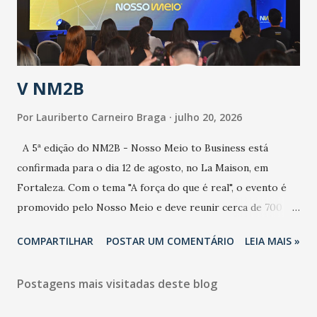
secretário. Segundo ele, é uma epidemia com chance de
contaminação alta, podendo gerar um grande risco à
população e ao sistema de saúde. “Precisamos saber fazer a
estratificação do risco da doença, para não so...
V NM2B
Por
Lauriberto Carneiro Braga
julho 20, 2026
A 5ª edição do NM2B - Nosso Meio to Business está
confirmada para o dia 12 de agosto, no La Maison, em
Fortaleza. Com o tema "A força do que é real", o evento é
promovido pelo Nosso Meio e deve reunir cerca de 700
participantes, entre executivos, empreendedores, gestores
COMPARTILHAR
POSTAR UM COMENTÁRIO
LEIA MAIS »
e lideranças do Mercado Nacional. Desde 2022, o NM2B
consolidou-se como um dos principais encontros do setor
Postagens mais visitadas deste blog
de negócios do Nordeste, reunindo profissionais de marcas
como Bradesco, Samsung, Carrefour, Banco do Nordeste,