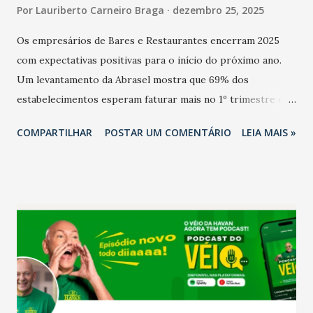
Por
Lauriberto Carneiro Braga
dezembro 25, 2025
Os empresários de Bares e Restaurantes encerram 2025
com expectativas positivas para o início do próximo ano.
Um levantamento da Abrasel mostra que 69% dos
estabelecimentos esperam faturar mais no 1º trimestre de
2026 em comparação com o mesmo período de 2025. Em
COMPARTILHAR
POSTAR UM COMENTÁRIO
LEIA MAIS »
relação ao último trimestre deste ano, 56% também
projetam crescimento (foto Helena Lopes). A confiança do
setor é sustentada principalmente pelo desempenho
recente das empresas, impulsionado pelas
confraternizações de fim de ano e pelo pagamento do 13º
Salário para um número maior de trabalhadores, já que o
país tem a menor taxa de desemprego dos anos recentes.
Ainda segundo a Pesquisa, em novembro de 2025, 40% dos
bares e restaurantes operaram com lucro e outros 40%