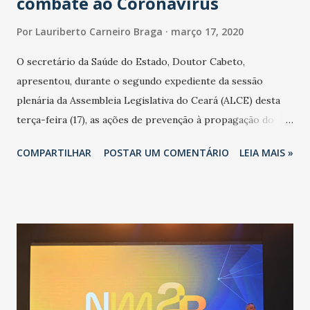
combate ao Coronavírus
Por
Lauriberto Carneiro Braga
março 17, 2020
O secretário da Saúde do Estado, Doutor Cabeto,
apresentou, durante o segundo expediente da sessão
plenária da Assembleia Legislativa do Ceará (ALCE) desta
terça-feira (17), as ações de prevenção à propagação do
novo coronavírus (Covid-19) e as recentes medidas
COMPARTILHAR
POSTAR UM COMENTÁRIO
LEIA MAIS »
adotadas pelo Governo do Estado na contenção da
pandemia e atendimento aos enfermos. O secretário
informou que o Estado tem desenvolvido um plano de
contingência pautado em formas de reconhecimento da
população suspeita e de cuidados com os ambientes
públicos e domiciliares. “Nós não estamos vivendo uma
epidemia comum, como temos em todos os anos, com
aumento de casos de dengue, influenza ou H1N1. Trata-se