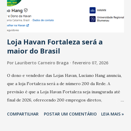
registraram equilíbrio financeiro. Já o percentual de
estabelecimentos no prejuízo ficou em 19%, pouco abaixo
do observado no mês anterior. Outros 1% não existiam em
novembro. Em relação a outubro, o faturamento também
cresceu. De acordo com a pesquisa, 44% dos n...
Loja Havan Fortaleza será a
maior do Brasil
Por
Lauriberto Carneiro Braga
fevereiro 07, 2026
O dono e vendedor das Lojas Havan, Luciano Hang anuncia,
que a loja Fortaleza será a de número 200 da Rede. A
previsão é que a Loja Havan Fortaleza seja inaugurada até
final de 2026, oferecendo 200 empregos diretos,
totalizando na Rede 25 mil vendedores. A localização da
COMPARTILHAR
POSTAR UM COMENTÁRIO
LEIA MAIS »
Havan Fortaleza ainda não foi anunciada oficialmente, mas
fontes extraoficiais indicam, que será na Avenida