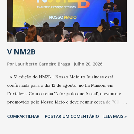
de uma epidemia com um vírus diferente, com um poder de
contaminação maior que outros coronavírus”, apontou o
secretário. Segundo ele, é uma epidemia com chance de
contaminação alta, podendo gerar um grande risco à
população e ao sistema de saúde. “Precisamos saber fazer a
estratificação do risco da doença, para não so...
V NM2B
Por
Lauriberto Carneiro Braga
julho 20, 2026
A 5ª edição do NM2B - Nosso Meio to Business está
confirmada para o dia 12 de agosto, no La Maison, em
Fortaleza. Com o tema "A força do que é real", o evento é
promovido pelo Nosso Meio e deve reunir cerca de 700
participantes, entre executivos, empreendedores, gestores
COMPARTILHAR
POSTAR UM COMENTÁRIO
LEIA MAIS »
e lideranças do Mercado Nacional. Desde 2022, o NM2B
consolidou-se como um dos principais encontros do setor