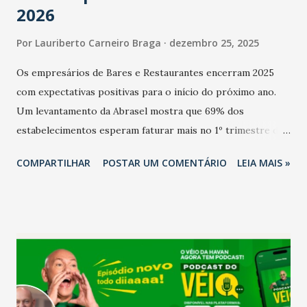
2026
Por
Lauriberto Carneiro Braga
dezembro 25, 2025
Os empresários de Bares e Restaurantes encerram 2025
com expectativas positivas para o início do próximo ano.
Um levantamento da Abrasel mostra que 69% dos
estabelecimentos esperam faturar mais no 1º trimestre de
2026 em comparação com o mesmo período de 2025. Em
COMPARTILHAR
POSTAR UM COMENTÁRIO
LEIA MAIS »
relação ao último trimestre deste ano, 56% também
projetam crescimento (foto Helena Lopes). A confiança do
setor é sustentada principalmente pelo desempenho
recente das empresas, impulsionado pelas
confraternizações de fim de ano e pelo pagamento do 13º
Salário para um número maior de trabalhadores, já que o
país tem a menor taxa de desemprego dos anos recentes.
Ainda segundo a Pesquisa, em novembro de 2025, 40% dos