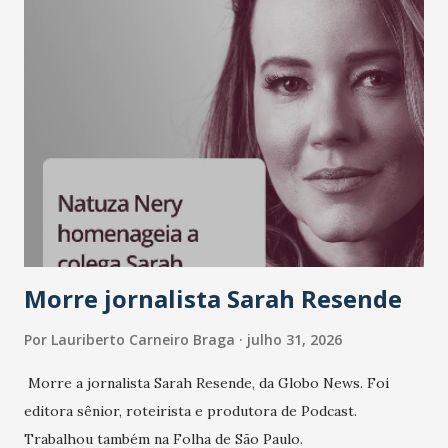
LinkedIn, VISA, Grupo 3corações, TikTok e M. Dias Branco.
A nova edição chega em um momento em que autenticidade
e consistência ganham peso nas conversas sobre marca,
liderança e estratégia. - Vivemos um momento em que todo
mundo fala muito e poucos entregam de verdade. O NM2B
sempre existiu para dar palco a quem constrói com
consistência, e nesta edição isso fica ainda mais claro.
Vamos reforçar que ser genuíno sustenta a confiança entre
marcas, pessoas e mercado", afirma Tamires So...
Morre jornalista Sarah Resende
Por
Lauriberto Carneiro Braga
julho 31, 2026
Morre a jornalista Sarah Resende, da Globo News. Foi
editora sênior, roteirista e produtora de Podcast.
Trabalhou também na Folha de São Paulo.