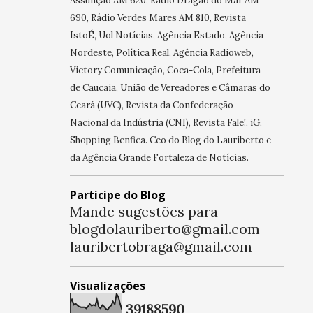
Assunção AM 620, Rádio Dragão do Mar AM
690, Rádio Verdes Mares AM 810, Revista
IstoÉ, Uol Notícias, Agência Estado, Agência
Nordeste, Política Real, Agência Radioweb,
Victory Comunicação, Coca-Cola, Prefeitura
de Caucaia, União de Vereadores e Câmaras do
Ceará (UVC), Revista da Confederação
Nacional da Indústria (CNI), Revista Fale!, iG,
Shopping Benfica. Ceo do Blog do Lauriberto e
da Agência Grande Fortaleza de Notícias.
Participe do Blog
Mande sugestões para
blogdolauriberto@gmail.com
lauribertobraga@gmail.com
Visualizações
3
9
1
8
8
5
9
0