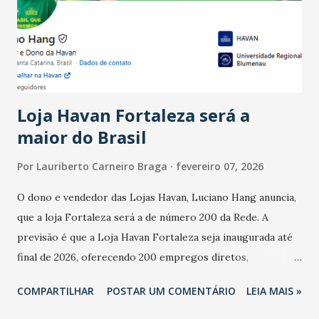
registraram equilíbrio financeiro. Já o percentual de
estabelecimentos no prejuízo ficou em 19%, pouco abaixo
do observado no mês anterior. Outros 1% não existiam em
novembro. Em relação a outubro, o faturamento também
cresceu. De acordo com a pesquisa, 44% dos n...
Loja Havan Fortaleza será a
maior do Brasil
Por
Lauriberto Carneiro Braga
fevereiro 07, 2026
O dono e vendedor das Lojas Havan, Luciano Hang anuncia,
que a loja Fortaleza será a de número 200 da Rede. A
previsão é que a Loja Havan Fortaleza seja inaugurada até
final de 2026, oferecendo 200 empregos diretos,
totalizando na Rede 25 mil vendedores. A localização da
COMPARTILHAR
POSTAR UM COMENTÁRIO
LEIA MAIS »
Havan Fortaleza ainda não foi anunciada oficialmente, mas
fontes extraoficiais indicam, que será na Avenida