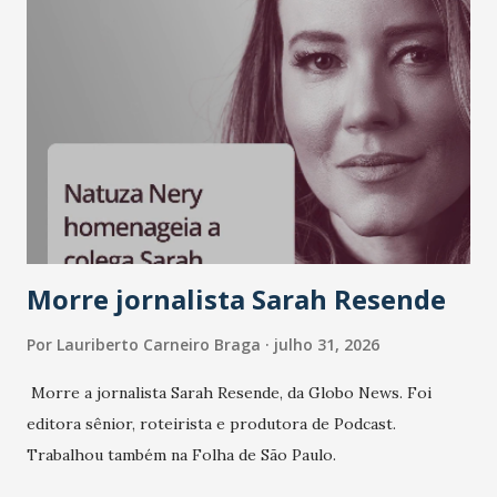
A nova edição chega em um momento em que autenticidade
e consistência ganham peso nas conversas sobre marca,
liderança e estratégia. - Vivemos um momento em que todo
mundo fala muito e poucos entregam de verdade. O NM2B
sempre existiu para dar palco a quem constrói com
consistência, e nesta edição isso fica ainda mais claro.
Vamos reforçar que ser genuíno sustenta a confiança entre
marcas, pessoas e mercado", afirma Tamires So...
Morre jornalista Sarah Resende
Por
Lauriberto Carneiro Braga
julho 31, 2026
Morre a jornalista Sarah Resende, da Globo News. Foi
editora sênior, roteirista e produtora de Podcast.
Trabalhou também na Folha de São Paulo.