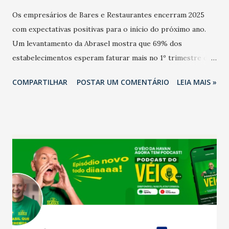
Os empresários de Bares e Restaurantes encerram 2025
com expectativas positivas para o início do próximo ano.
Um levantamento da Abrasel mostra que 69% dos
estabelecimentos esperam faturar mais no 1º trimestre de
2026 em comparação com o mesmo período de 2025. Em
COMPARTILHAR
POSTAR UM COMENTÁRIO
LEIA MAIS »
relação ao último trimestre deste ano, 56% também
projetam crescimento (foto Helena Lopes). A confiança do
setor é sustentada principalmente pelo desempenho
recente das empresas, impulsionado pelas
confraternizações de fim de ano e pelo pagamento do 13º
Salário para um número maior de trabalhadores, já que o
país tem a menor taxa de desemprego dos anos recentes.
Ainda segundo a Pesquisa, em novembro de 2025, 40% dos
bares e restaurantes operaram com lucro e outros 40%
registraram equilíbrio financeiro. Já o percentual de