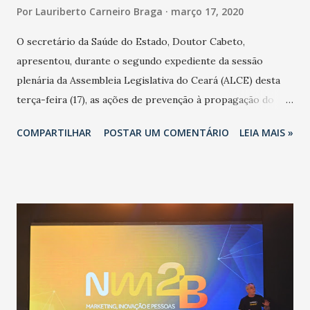
Por
Lauriberto Carneiro Braga
março 17, 2020
O secretário da Saúde do Estado, Doutor Cabeto,
apresentou, durante o segundo expediente da sessão
plenária da Assembleia Legislativa do Ceará (ALCE) desta
terça-feira (17), as ações de prevenção à propagação do
novo coronavírus (Covid-19) e as recentes medidas
COMPARTILHAR
POSTAR UM COMENTÁRIO
LEIA MAIS »
adotadas pelo Governo do Estado na contenção da
pandemia e atendimento aos enfermos. O secretário
informou que o Estado tem desenvolvido um plano de
contingência pautado em formas de reconhecimento da
população suspeita e de cuidados com os ambientes
públicos e domiciliares. “Nós não estamos vivendo uma
epidemia comum, como temos em todos os anos, com
aumento de casos de dengue, influenza ou H1N1. Trata-se
de uma epidemia com um vírus diferente, com um poder de