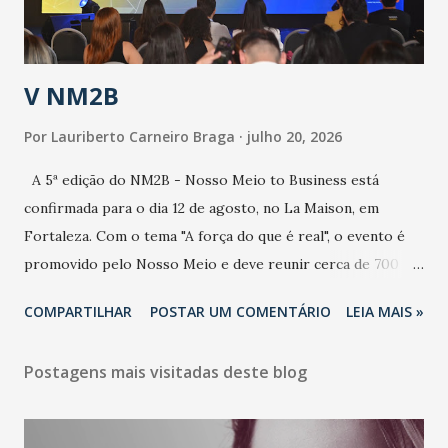
contaminação alta, podendo gerar um grande risco à
população e ao sistema de saúde. “Precisamos saber fazer a
estratificação do risco da doença, para não so...
V NM2B
Por
Lauriberto Carneiro Braga
julho 20, 2026
A 5ª edição do NM2B - Nosso Meio to Business está
confirmada para o dia 12 de agosto, no La Maison, em
Fortaleza. Com o tema "A força do que é real", o evento é
promovido pelo Nosso Meio e deve reunir cerca de 700
participantes, entre executivos, empreendedores, gestores
COMPARTILHAR
POSTAR UM COMENTÁRIO
LEIA MAIS »
e lideranças do Mercado Nacional. Desde 2022, o NM2B
consolidou-se como um dos principais encontros do setor
Postagens mais visitadas deste blog
de negócios do Nordeste, reunindo profissionais de marcas
como Bradesco, Samsung, Carrefour, Banco do Nordeste,
LinkedIn, VISA, Grupo 3corações, TikTok e M. Dias Branco.