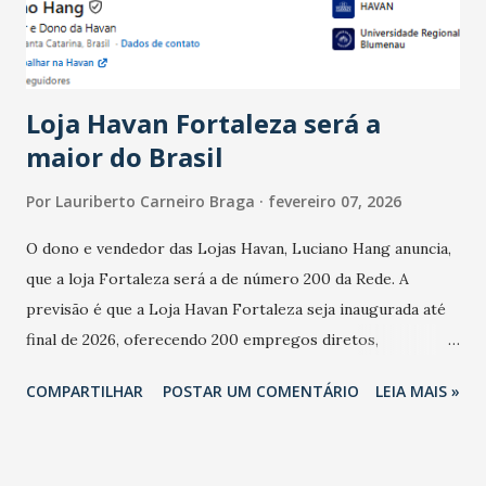
estabelecimentos no prejuízo ficou em 19%, pouco abaixo
do observado no mês anterior. Outros 1% não existiam em
novembro. Em relação a outubro, o faturamento também
cresceu. De acordo com a pesquisa, 44% dos n...
Loja Havan Fortaleza será a
maior do Brasil
Por
Lauriberto Carneiro Braga
fevereiro 07, 2026
O dono e vendedor das Lojas Havan, Luciano Hang anuncia,
que a loja Fortaleza será a de número 200 da Rede. A
previsão é que a Loja Havan Fortaleza seja inaugurada até
final de 2026, oferecendo 200 empregos diretos,
totalizando na Rede 25 mil vendedores. A localização da
COMPARTILHAR
POSTAR UM COMENTÁRIO
LEIA MAIS »
Havan Fortaleza ainda não foi anunciada oficialmente, mas
fontes extraoficiais indicam, que será na Avenida
Washington Soares-Messejana. Uma coisa é certa: será a