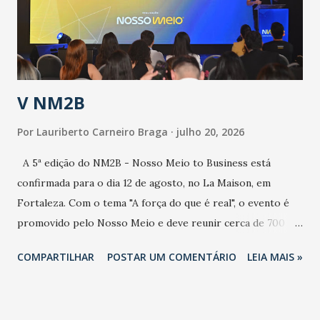
contaminação maior que outros coronavírus”, apontou o
secretário. Segundo ele, é uma epidemia com chance de
contaminação alta, podendo gerar um grande risco à
população e ao sistema de saúde. “Precisamos saber fazer a
estratificação do risco da doença, para não so...
V NM2B
Por
Lauriberto Carneiro Braga
julho 20, 2026
A 5ª edição do NM2B - Nosso Meio to Business está
confirmada para o dia 12 de agosto, no La Maison, em
Fortaleza. Com o tema "A força do que é real", o evento é
promovido pelo Nosso Meio e deve reunir cerca de 700
participantes, entre executivos, empreendedores, gestores
COMPARTILHAR
POSTAR UM COMENTÁRIO
LEIA MAIS »
e lideranças do Mercado Nacional. Desde 2022, o NM2B
consolidou-se como um dos principais encontros do setor
de negócios do Nordeste, reunindo profissionais de marcas