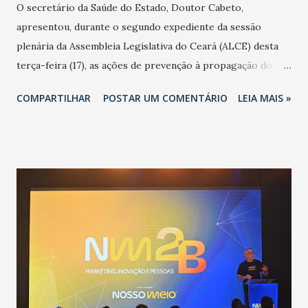
O secretário da Saúde do Estado, Doutor Cabeto,
apresentou, durante o segundo expediente da sessão
plenária da Assembleia Legislativa do Ceará (ALCE) desta
terça-feira (17), as ações de prevenção à propagação do
novo coronavírus (Covid-19) e as recentes medidas
COMPARTILHAR
POSTAR UM COMENTÁRIO
LEIA MAIS »
adotadas pelo Governo do Estado na contenção da
pandemia e atendimento aos enfermos. O secretário
informou que o Estado tem desenvolvido um plano de
contingência pautado em formas de reconhecimento da
população suspeita e de cuidados com os ambientes
públicos e domiciliares. “Nós não estamos vivendo uma
epidemia comum, como temos em todos os anos, com
aumento de casos de dengue, influenza ou H1N1. Trata-se
de uma epidemia com um vírus diferente, com um poder de
contaminação maior que outros coronavírus”, apontou o
secretário. Segundo ele, é uma epidemia com chance de