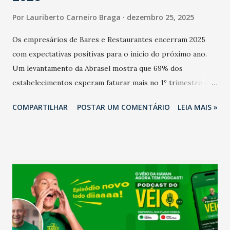
Por
Lauriberto Carneiro Braga
dezembro 25, 2025
Os empresários de Bares e Restaurantes encerram 2025
com expectativas positivas para o início do próximo ano.
Um levantamento da Abrasel mostra que 69% dos
estabelecimentos esperam faturar mais no 1º trimestre de
2026 em comparação com o mesmo período de 2025. Em
COMPARTILHAR
POSTAR UM COMENTÁRIO
LEIA MAIS »
relação ao último trimestre deste ano, 56% também
projetam crescimento (foto Helena Lopes). A confiança do
setor é sustentada principalmente pelo desempenho
recente das empresas, impulsionado pelas
confraternizações de fim de ano e pelo pagamento do 13º
Salário para um número maior de trabalhadores, já que o
país tem a menor taxa de desemprego dos anos recentes.
Ainda segundo a Pesquisa, em novembro de 2025, 40% dos
bares e restaurantes operaram com lucro e outros 40%