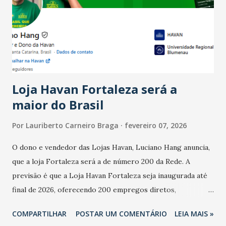
bares e restaurantes operaram com lucro e outros 40%
registraram equilíbrio financeiro. Já o percentual de
estabelecimentos no prejuízo ficou em 19%, pouco abaixo
do observado no mês anterior. Outros 1% não existiam em
novembro. Em relação a outubro, o faturamento também
cresceu. De acordo com a pesquisa, 44% dos n...
Loja Havan Fortaleza será a
maior do Brasil
Por
Lauriberto Carneiro Braga
fevereiro 07, 2026
O dono e vendedor das Lojas Havan, Luciano Hang anuncia,
que a loja Fortaleza será a de número 200 da Rede. A
previsão é que a Loja Havan Fortaleza seja inaugurada até
final de 2026, oferecendo 200 empregos diretos,
totalizando na Rede 25 mil vendedores. A localização da
COMPARTILHAR
POSTAR UM COMENTÁRIO
LEIA MAIS »
Havan Fortaleza ainda não foi anunciada oficialmente, mas