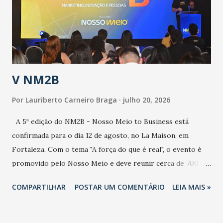
contaminação maior que outros coronavírus”, apontou o
secretário. Segundo ele, é uma epidemia com chance de
contaminação alta, podendo gerar um grande risco à
população e ao sistema de saúde. “Precisamos saber fazer a
estratificação do risco da doença, para não so...
V NM2B
Por
Lauriberto Carneiro Braga
julho 20, 2026
A 5ª edição do NM2B - Nosso Meio to Business está
confirmada para o dia 12 de agosto, no La Maison, em
Fortaleza. Com o tema "A força do que é real", o evento é
promovido pelo Nosso Meio e deve reunir cerca de 700
participantes, entre executivos, empreendedores, gestores
COMPARTILHAR
POSTAR UM COMENTÁRIO
LEIA MAIS »
e lideranças do Mercado Nacional. Desde 2022, o NM2B
consolidou-se como um dos principais encontros do setor
de negócios do Nordeste, reunindo profissionais de marcas