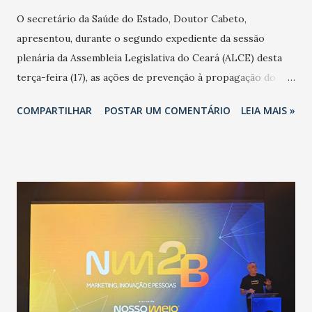
O secretário da Saúde do Estado, Doutor Cabeto,
apresentou, durante o segundo expediente da sessão
plenária da Assembleia Legislativa do Ceará (ALCE) desta
terça-feira (17), as ações de prevenção à propagação do
novo coronavírus (Covid-19) e as recentes medidas
COMPARTILHAR
POSTAR UM COMENTÁRIO
LEIA MAIS »
adotadas pelo Governo do Estado na contenção da
pandemia e atendimento aos enfermos. O secretário
informou que o Estado tem desenvolvido um plano de
contingência pautado em formas de reconhecimento da
população suspeita e de cuidados com os ambientes
públicos e domiciliares. “Nós não estamos vivendo uma
epidemia comum, como temos em todos os anos, com
aumento de casos de dengue, influenza ou H1N1. Trata-se
de uma epidemia com um vírus diferente, com um poder de
contaminação maior que outros coronavírus”, apontou o
secretário. Segundo ele, é uma epidemia com chance de