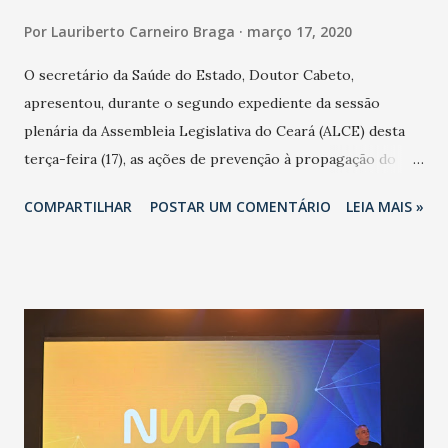
Por
Lauriberto Carneiro Braga
março 17, 2020
O secretário da Saúde do Estado, Doutor Cabeto,
apresentou, durante o segundo expediente da sessão
plenária da Assembleia Legislativa do Ceará (ALCE) desta
terça-feira (17), as ações de prevenção à propagação do
novo coronavírus (Covid-19) e as recentes medidas
COMPARTILHAR
POSTAR UM COMENTÁRIO
LEIA MAIS »
adotadas pelo Governo do Estado na contenção da
pandemia e atendimento aos enfermos. O secretário
informou que o Estado tem desenvolvido um plano de
contingência pautado em formas de reconhecimento da
população suspeita e de cuidados com os ambientes
públicos e domiciliares. “Nós não estamos vivendo uma
epidemia comum, como temos em todos os anos, com
aumento de casos de dengue, influenza ou H1N1. Trata-se
de uma epidemia com um vírus diferente, com um poder de