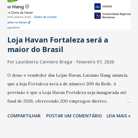
estabelecimentos no prejuízo ficou em 19%, pouco abaixo
do observado no mês anterior. Outros 1% não existiam em
novembro. Em relação a outubro, o faturamento também
cresceu. De acordo com a pesquisa, 44% dos n...
Loja Havan Fortaleza será a
maior do Brasil
Por
Lauriberto Carneiro Braga
fevereiro 07, 2026
O dono e vendedor das Lojas Havan, Luciano Hang anuncia,
que a loja Fortaleza será a de número 200 da Rede. A
previsão é que a Loja Havan Fortaleza seja inaugurada até
final de 2026, oferecendo 200 empregos diretos,
totalizando na Rede 25 mil vendedores. A localização da
COMPARTILHAR
POSTAR UM COMENTÁRIO
LEIA MAIS »
Havan Fortaleza ainda não foi anunciada oficialmente, mas
fontes extraoficiais indicam, que será na Avenida
Washington Soares-Messejana. Uma coisa é certa: será a