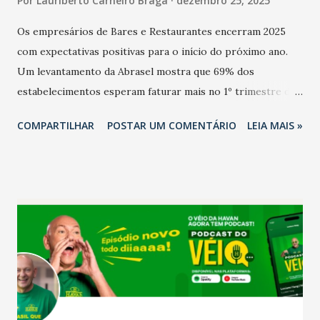
Por
Lauriberto Carneiro Braga
dezembro 25, 2025
Os empresários de Bares e Restaurantes encerram 2025
com expectativas positivas para o início do próximo ano.
Um levantamento da Abrasel mostra que 69% dos
estabelecimentos esperam faturar mais no 1º trimestre de
2026 em comparação com o mesmo período de 2025. Em
COMPARTILHAR
POSTAR UM COMENTÁRIO
LEIA MAIS »
relação ao último trimestre deste ano, 56% também
projetam crescimento (foto Helena Lopes). A confiança do
setor é sustentada principalmente pelo desempenho
recente das empresas, impulsionado pelas
confraternizações de fim de ano e pelo pagamento do 13º
Salário para um número maior de trabalhadores, já que o
país tem a menor taxa de desemprego dos anos recentes.
Ainda segundo a Pesquisa, em novembro de 2025, 40% dos
bares e restaurantes operaram com lucro e outros 40%
registraram equilíbrio financeiro. Já o percentual de