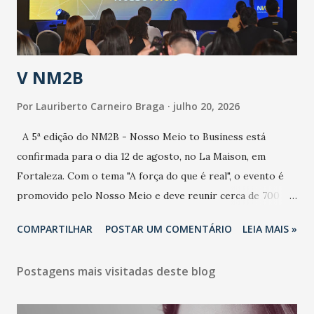
contaminação alta, podendo gerar um grande risco à
população e ao sistema de saúde. “Precisamos saber fazer a
estratificação do risco da doença, para não so...
V NM2B
Por
Lauriberto Carneiro Braga
julho 20, 2026
A 5ª edição do NM2B - Nosso Meio to Business está
confirmada para o dia 12 de agosto, no La Maison, em
Fortaleza. Com o tema "A força do que é real", o evento é
promovido pelo Nosso Meio e deve reunir cerca de 700
participantes, entre executivos, empreendedores, gestores
COMPARTILHAR
POSTAR UM COMENTÁRIO
LEIA MAIS »
e lideranças do Mercado Nacional. Desde 2022, o NM2B
consolidou-se como um dos principais encontros do setor
Postagens mais visitadas deste blog
de negócios do Nordeste, reunindo profissionais de marcas
como Bradesco, Samsung, Carrefour, Banco do Nordeste,
LinkedIn, VISA, Grupo 3corações, TikTok e M. Dias Branco.