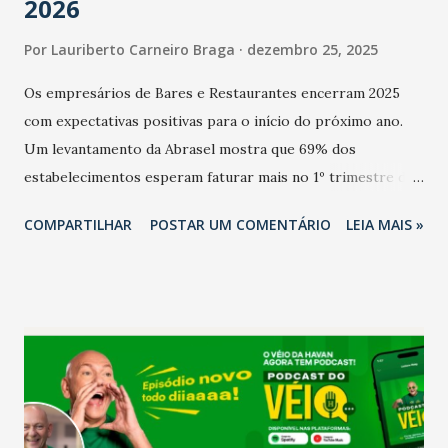
2026
Por
Lauriberto Carneiro Braga
dezembro 25, 2025
Os empresários de Bares e Restaurantes encerram 2025
com expectativas positivas para o início do próximo ano.
Um levantamento da Abrasel mostra que 69% dos
estabelecimentos esperam faturar mais no 1º trimestre de
2026 em comparação com o mesmo período de 2025. Em
COMPARTILHAR
POSTAR UM COMENTÁRIO
LEIA MAIS »
relação ao último trimestre deste ano, 56% também
projetam crescimento (foto Helena Lopes). A confiança do
setor é sustentada principalmente pelo desempenho
recente das empresas, impulsionado pelas
confraternizações de fim de ano e pelo pagamento do 13º
Salário para um número maior de trabalhadores, já que o
país tem a menor taxa de desemprego dos anos recentes.
Ainda segundo a Pesquisa, em novembro de 2025, 40% dos