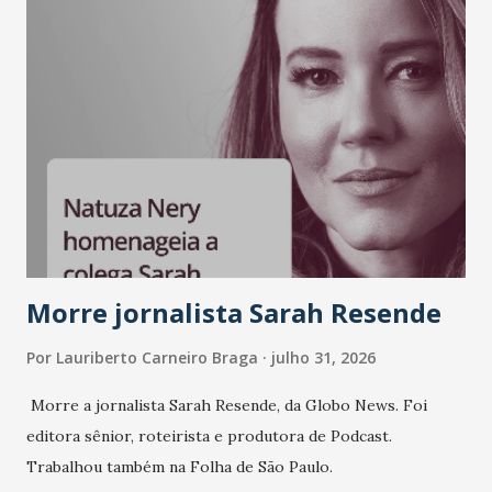
A nova edição chega em um momento em que autenticidade
e consistência ganham peso nas conversas sobre marca,
liderança e estratégia. - Vivemos um momento em que todo
mundo fala muito e poucos entregam de verdade. O NM2B
sempre existiu para dar palco a quem constrói com
consistência, e nesta edição isso fica ainda mais claro.
Vamos reforçar que ser genuíno sustenta a confiança entre
marcas, pessoas e mercado", afirma Tamires So...
Morre jornalista Sarah Resende
Por
Lauriberto Carneiro Braga
julho 31, 2026
Morre a jornalista Sarah Resende, da Globo News. Foi
editora sênior, roteirista e produtora de Podcast.
Trabalhou também na Folha de São Paulo.