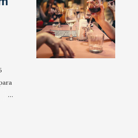
em
5
para
m
ostra
tos