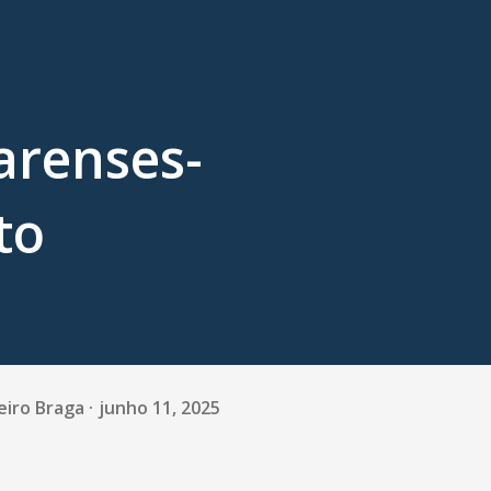
arenses-
to
eiro Braga
junho 11, 2025