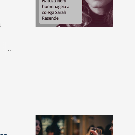
i
 de