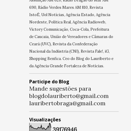
Assunção AM 620, Rádio Dragão do Mar AM
690, Rádio Verdes Mares AM 810, Revista
IstoÉ, Uol Notícias, Agência Estado, Agência
Nordeste, Política Real, Agência Radioweb,
Victory Comunicação, Coca-Cola, Prefeitura
de Caucaia, União de Vereadores e Câmaras do
Ceará (UVC), Revista da Confederação
Nacional da Indústria (CNI), Revista Fale!, iG,
Shopping Benfica. Ceo do Blog do Lauriberto e
da Agência Grande Fortaleza de Notícias.
Participe do Blog
Mande sugestões para
blogdolauriberto@gmail.com
lauribertobraga@gmail.com
Visualizações
3
9
1
7
6
9
4
6