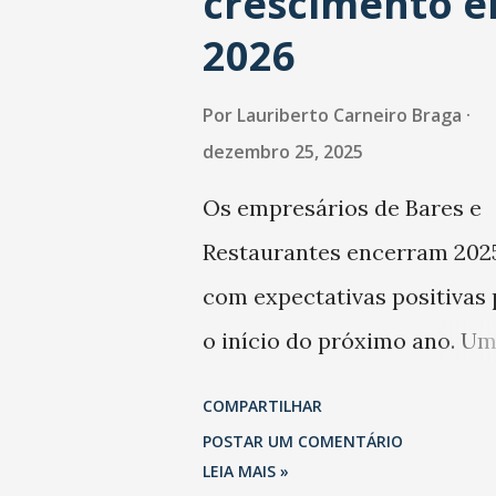
crescimento 
2026
Por
Lauriberto Carneiro Braga
dezembro 25, 2025
Os empresários de Bares e
Restaurantes encerram 202
com expectativas positivas 
o início do próximo ano. U
levantamento da Abrasel m
COMPARTILHAR
que 69% dos estabelecimen
POSTAR UM COMENTÁRIO
esperam faturar mais no 1º
LEIA MAIS »