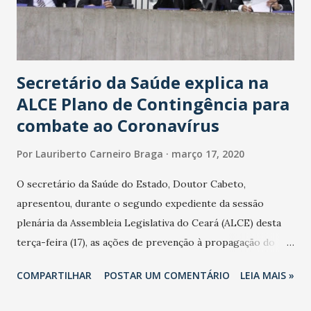
Secretário da Saúde explica na
ALCE Plano de Contingência para
combate ao Coronavírus
Por
Lauriberto Carneiro Braga
março 17, 2020
O secretário da Saúde do Estado, Doutor Cabeto,
apresentou, durante o segundo expediente da sessão
plenária da Assembleia Legislativa do Ceará (ALCE) desta
terça-feira (17), as ações de prevenção à propagação do
novo coronavírus (Covid-19) e as recentes medidas
COMPARTILHAR
POSTAR UM COMENTÁRIO
LEIA MAIS »
adotadas pelo Governo do Estado na contenção da
pandemia e atendimento aos enfermos. O secretário