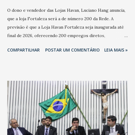
O dono e vendedor das Lojas Havan, Luciano Hang anuncia,
que a loja Fortaleza será a de número 200 da Rede. A
previsão é que a Loja Havan Fortaleza seja inaugurada até
final de 2026, oferecendo 200 empregos diretos,
totalizando na Rede 25 mil vendedores. A localização da
COMPARTILHAR
POSTAR UM COMENTÁRIO
LEIA MAIS »
Havan Fortaleza ainda não foi anunciada oficialmente, mas
fontes extraoficiais indicam, que será na Avenida
Washington Soares-Messejana. Uma coisa é certa: será a
maior loja Havan do Brasil.