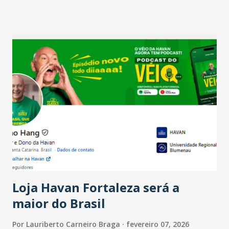
projetam crescimento (foto Helena Lopes). A confiança do
setor é sustentada principalmente pelo desempenho
recente das empresas, impulsionado pelas
confraternizações de fim de ano e pelo pagamento do 13º
Salário para um número maior de trabalhadores, já que o
país tem a menor taxa de desemprego dos anos recentes.
Ainda segundo a Pesquisa, em novembro de 2025, 40% dos
bares e restaurantes operaram com lucro e outros 40%
registraram equilíbrio financeiro. Já o percentual de
estabelecimentos no prejuízo ficou em 19%, pouco abaixo
do observado no mês anterior. Outros 1% não existiam em
novembro. Em relação a outubro, o faturamento também
cresceu. De acordo com a pesquisa, 44% dos n...
Loja Havan Fortaleza será a
maior do Brasil
Por
Lauriberto Carneiro Braga
fevereiro 07, 2026