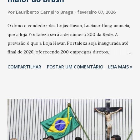
Por
Lauriberto Carneiro Braga
fevereiro 07, 2026
O dono e vendedor das Lojas Havan, Luciano Hang anuncia,
que a loja Fortaleza será a de número 200 da Rede. A
previsão é que a Loja Havan Fortaleza seja inaugurada até
final de 2026, oferecendo 200 empregos diretos,
totalizando na Rede 25 mil vendedores. A localização da
COMPARTILHAR
POSTAR UM COMENTÁRIO
LEIA MAIS »
Havan Fortaleza ainda não foi anunciada oficialmente, mas
fontes extraoficiais indicam, que será na Avenida
Washington Soares-Messejana. Uma coisa é certa: será a
maior loja Havan do Brasil.