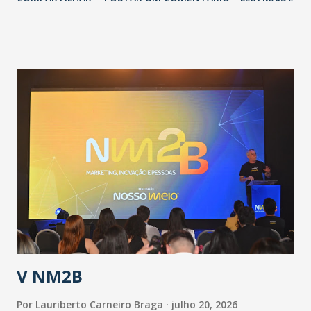
adotadas pelo Governo do Estado na contenção da
pandemia e atendimento aos enfermos. O secretário
informou que o Estado tem desenvolvido um plano de
contingência pautado em formas de reconhecimento da
população suspeita e de cuidados com os ambientes
públicos e domiciliares. “Nós não estamos vivendo uma
epidemia comum, como temos em todos os anos, com
aumento de casos de dengue, influenza ou H1N1. Trata-se
de uma epidemia com um vírus diferente, com um poder de
contaminação maior que outros coronavírus”, apontou o
secretário. Segundo ele, é uma epidemia com chance de
contaminação alta, podendo gerar um grande risco à
população e ao sistema de saúde. “Precisamos saber fazer a
estratificação do risco da doença, para não so...
V NM2B
Por
Lauriberto Carneiro Braga
julho 20, 2026