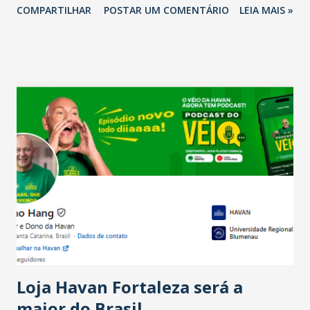
COMPARTILHAR
POSTAR UM COMENTÁRIO
LEIA MAIS »
relação ao último trimestre deste ano, 56% também
projetam crescimento (foto Helena Lopes). A confiança do
setor é sustentada principalmente pelo desempenho
recente das empresas, impulsionado pelas
confraternizações de fim de ano e pelo pagamento do 13º
Salário para um número maior de trabalhadores, já que o
país tem a menor taxa de desemprego dos anos recentes.
Ainda segundo a Pesquisa, em novembro de 2025, 40% dos
bares e restaurantes operaram com lucro e outros 40%
registraram equilíbrio financeiro. Já o percentual de
estabelecimentos no prejuízo ficou em 19%, pouco abaixo
do observado no mês anterior. Outros 1% não existiam em
novembro. Em relação a outubro, o faturamento também
cresceu. De acordo com a pesquisa, 44% dos n...
Loja Havan Fortaleza será a
maior do Brasil