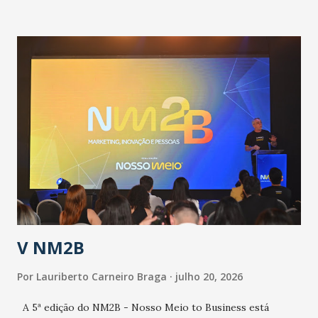
informou que o Estado tem desenvolvido um plano de
contingência pautado em formas de reconhecimento da
população suspeita e de cuidados com os ambientes
públicos e domiciliares. “Nós não estamos vivendo uma
epidemia comum, como temos em todos os anos, com
aumento de casos de dengue, influenza ou H1N1. Trata-se
de uma epidemia com um vírus diferente, com um poder de
contaminação maior que outros coronavírus”, apontou o
secretário. Segundo ele, é uma epidemia com chance de
contaminação alta, podendo gerar um grande risco à
população e ao sistema de saúde. “Precisamos saber fazer a
estratificação do risco da doença, para não so...
V NM2B
Por
Lauriberto Carneiro Braga
julho 20, 2026
A 5ª edição do NM2B - Nosso Meio to Business está