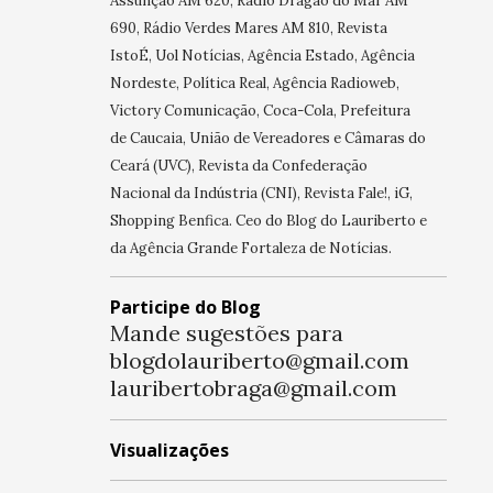
Assunção AM 620, Rádio Dragão do Mar AM
690, Rádio Verdes Mares AM 810, Revista
IstoÉ, Uol Notícias, Agência Estado, Agência
Nordeste, Política Real, Agência Radioweb,
Victory Comunicação, Coca-Cola, Prefeitura
de Caucaia, União de Vereadores e Câmaras do
Ceará (UVC), Revista da Confederação
Nacional da Indústria (CNI), Revista Fale!, iG,
Shopping Benfica. Ceo do Blog do Lauriberto e
da Agência Grande Fortaleza de Notícias.
Participe do Blog
Mande sugestões para
blogdolauriberto@gmail.com
lauribertobraga@gmail.com
Visualizações