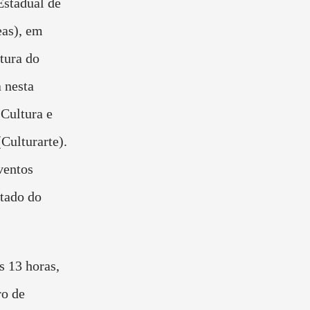
Estadual de
as), em
tura do
a nesta
 Cultura e
Culturarte).
ventos
stado do
s 13 horas,
ro de