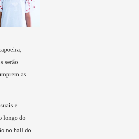
capoeira,
is serão
cumprem as
suais e
o longo do
o no hall do