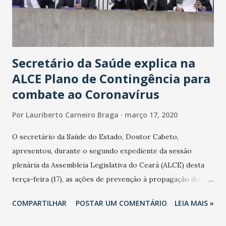
Secretário da Saúde explica na
ALCE Plano de Contingência para
combate ao Coronavírus
Por
Lauriberto Carneiro Braga
março 17, 2020
O secretário da Saúde do Estado, Doutor Cabeto,
apresentou, durante o segundo expediente da sessão
plenária da Assembleia Legislativa do Ceará (ALCE) desta
terça-feira (17), as ações de prevenção à propagação do
novo coronavírus (Covid-19) e as recentes medidas
COMPARTILHAR
POSTAR UM COMENTÁRIO
LEIA MAIS »
adotadas pelo Governo do Estado na contenção da
pandemia e atendimento aos enfermos. O secretário