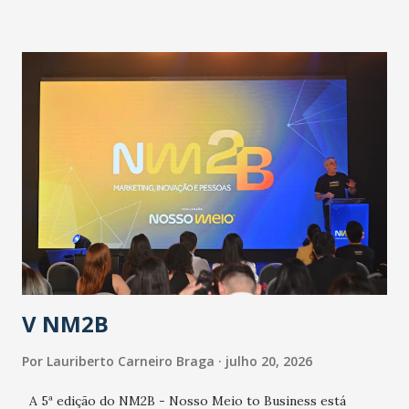
informou que o Estado tem desenvolvido um plano de
contingência pautado em formas de reconhecimento da
população suspeita e de cuidados com os ambientes
públicos e domiciliares. “Nós não estamos vivendo uma
epidemia comum, como temos em todos os anos, com
aumento de casos de dengue, influenza ou H1N1. Trata-se
de uma epidemia com um vírus diferente, com um poder de
contaminação maior que outros coronavírus”, apontou o
secretário. Segundo ele, é uma epidemia com chance de
contaminação alta, podendo gerar um grande risco à
população e ao sistema de saúde. “Precisamos saber fazer a
estratificação do risco da doença, para não so...
V NM2B
Por
Lauriberto Carneiro Braga
julho 20, 2026
A 5ª edição do NM2B - Nosso Meio to Business está