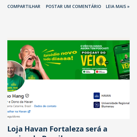
2026 em comparação com o mesmo período de 2025. Em
COMPARTILHAR
POSTAR UM COMENTÁRIO
LEIA MAIS »
relação ao último trimestre deste ano, 56% também
projetam crescimento (foto Helena Lopes). A confiança do
setor é sustentada principalmente pelo desempenho
recente das empresas, impulsionado pelas
confraternizações de fim de ano e pelo pagamento do 13º
Salário para um número maior de trabalhadores, já que o
país tem a menor taxa de desemprego dos anos recentes.
Ainda segundo a Pesquisa, em novembro de 2025, 40% dos
bares e restaurantes operaram com lucro e outros 40%
registraram equilíbrio financeiro. Já o percentual de
estabelecimentos no prejuízo ficou em 19%, pouco abaixo
do observado no mês anterior. Outros 1% não existiam em
novembro. Em relação a outubro, o faturamento também
cresceu. De acordo com a pesquisa, 44% dos n...
Loja Havan Fortaleza será a