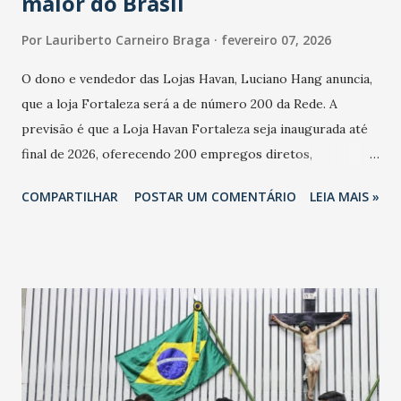
maior do Brasil
Por
Lauriberto Carneiro Braga
fevereiro 07, 2026
O dono e vendedor das Lojas Havan, Luciano Hang anuncia,
que a loja Fortaleza será a de número 200 da Rede. A
previsão é que a Loja Havan Fortaleza seja inaugurada até
final de 2026, oferecendo 200 empregos diretos,
totalizando na Rede 25 mil vendedores. A localização da
COMPARTILHAR
POSTAR UM COMENTÁRIO
LEIA MAIS »
Havan Fortaleza ainda não foi anunciada oficialmente, mas
fontes extraoficiais indicam, que será na Avenida
Washington Soares-Messejana. Uma coisa é certa: será a
maior loja Havan do Brasil.