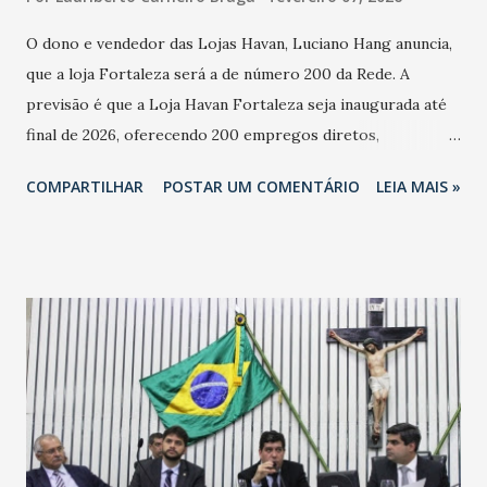
O dono e vendedor das Lojas Havan, Luciano Hang anuncia,
que a loja Fortaleza será a de número 200 da Rede. A
previsão é que a Loja Havan Fortaleza seja inaugurada até
final de 2026, oferecendo 200 empregos diretos,
totalizando na Rede 25 mil vendedores. A localização da
COMPARTILHAR
POSTAR UM COMENTÁRIO
LEIA MAIS »
Havan Fortaleza ainda não foi anunciada oficialmente, mas
fontes extraoficiais indicam, que será na Avenida
Washington Soares-Messejana. Uma coisa é certa: será a
maior loja Havan do Brasil.