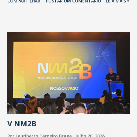
COMPARTILHAR
POSTAR UM COMENTÁRIO
LEIA MAIS »
adotadas pelo Governo do Estado na contenção da
pandemia e atendimento aos enfermos. O secretário
informou que o Estado tem desenvolvido um plano de
contingência pautado em formas de reconhecimento da
população suspeita e de cuidados com os ambientes
públicos e domiciliares. “Nós não estamos vivendo uma
epidemia comum, como temos em todos os anos, com
aumento de casos de dengue, influenza ou H1N1. Trata-se
de uma epidemia com um vírus diferente, com um poder de
contaminação maior que outros coronavírus”, apontou o
secretário. Segundo ele, é uma epidemia com chance de
contaminação alta, podendo gerar um grande risco à
população e ao sistema de saúde. “Precisamos saber fazer a
estratificação do risco da doença, para não so...
V NM2B
Por
Lauriberto Carneiro Braga
julho 20, 2026