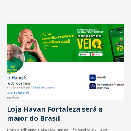
projetam crescimento (foto Helena Lopes). A confiança do
setor é sustentada principalmente pelo desempenho
recente das empresas, impulsionado pelas
confraternizações de fim de ano e pelo pagamento do 13º
Salário para um número maior de trabalhadores, já que o
país tem a menor taxa de desemprego dos anos recentes.
Ainda segundo a Pesquisa, em novembro de 2025, 40% dos
bares e restaurantes operaram com lucro e outros 40%
registraram equilíbrio financeiro. Já o percentual de
estabelecimentos no prejuízo ficou em 19%, pouco abaixo
do observado no mês anterior. Outros 1% não existiam em
novembro. Em relação a outubro, o faturamento também
cresceu. De acordo com a pesquisa, 44% dos n...
Loja Havan Fortaleza será a
maior do Brasil
Por
Lauriberto Carneiro Braga
fevereiro 07, 2026