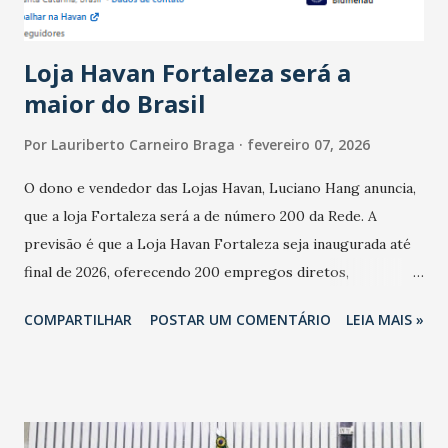
novembro. Em relação a outubro, o faturamento também
cresceu. De acordo com a pesquisa, 44% dos n...
Loja Havan Fortaleza será a
maior do Brasil
Por
Lauriberto Carneiro Braga
fevereiro 07, 2026
O dono e vendedor das Lojas Havan, Luciano Hang anuncia,
que a loja Fortaleza será a de número 200 da Rede. A
previsão é que a Loja Havan Fortaleza seja inaugurada até
final de 2026, oferecendo 200 empregos diretos,
totalizando na Rede 25 mil vendedores. A localização da
COMPARTILHAR
POSTAR UM COMENTÁRIO
LEIA MAIS »
Havan Fortaleza ainda não foi anunciada oficialmente, mas
fontes extraoficiais indicam, que será na Avenida
Washington Soares-Messejana. Uma coisa é certa: será a
maior loja Havan do Brasil.