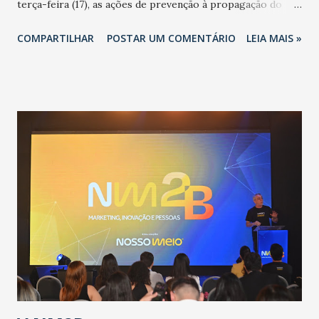
terça-feira (17), as ações de prevenção à propagação do
novo coronavírus (Covid-19) e as recentes medidas
COMPARTILHAR
POSTAR UM COMENTÁRIO
LEIA MAIS »
adotadas pelo Governo do Estado na contenção da
pandemia e atendimento aos enfermos. O secretário
informou que o Estado tem desenvolvido um plano de
contingência pautado em formas de reconhecimento da
população suspeita e de cuidados com os ambientes
públicos e domiciliares. “Nós não estamos vivendo uma
epidemia comum, como temos em todos os anos, com
aumento de casos de dengue, influenza ou H1N1. Trata-se
de uma epidemia com um vírus diferente, com um poder de
contaminação maior que outros coronavírus”, apontou o
secretário. Segundo ele, é uma epidemia com chance de
contaminação alta, podendo gerar um grande risco à
população e ao sistema de saúde. “Precisamos saber fazer a
estratificação do risco da doença, para não so...