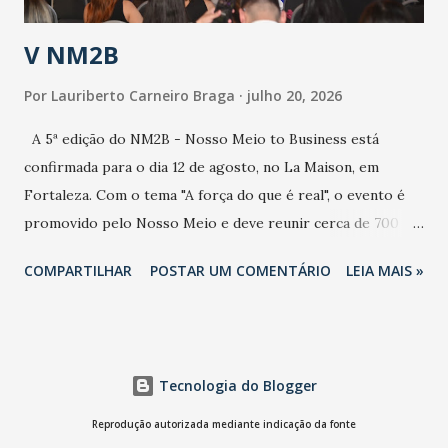
estratificação do risco da doença, para não so...
V NM2B
Por
Lauriberto Carneiro Braga
julho 20, 2026
A 5ª edição do NM2B - Nosso Meio to Business está
confirmada para o dia 12 de agosto, no La Maison, em
Fortaleza. Com o tema "A força do que é real", o evento é
promovido pelo Nosso Meio e deve reunir cerca de 700
participantes, entre executivos, empreendedores, gestores
COMPARTILHAR
POSTAR UM COMENTÁRIO
LEIA MAIS »
e lideranças do Mercado Nacional. Desde 2022, o NM2B
consolidou-se como um dos principais encontros do setor
de negócios do Nordeste, reunindo profissionais de marcas
como Bradesco, Samsung, Carrefour, Banco do Nordeste,
Tecnologia do Blogger
LinkedIn, VISA, Grupo 3corações, TikTok e M. Dias Branco.
A nova edição chega em um momento em que autenticidade
Reprodução autorizada mediante indicação da fonte
e consistência ganham peso nas conversas sobre marca,