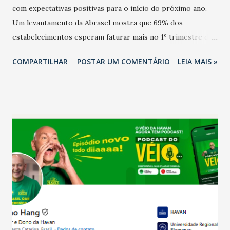
com expectativas positivas para o início do próximo ano.
Um levantamento da Abrasel mostra que 69% dos
estabelecimentos esperam faturar mais no 1º trimestre de
2026 em comparação com o mesmo período de 2025. Em
COMPARTILHAR
POSTAR UM COMENTÁRIO
LEIA MAIS »
relação ao último trimestre deste ano, 56% também
projetam crescimento (foto Helena Lopes). A confiança do
setor é sustentada principalmente pelo desempenho
recente das empresas, impulsionado pelas
confraternizações de fim de ano e pelo pagamento do 13º
Salário para um número maior de trabalhadores, já que o
país tem a menor taxa de desemprego dos anos recentes.
Ainda segundo a Pesquisa, em novembro de 2025, 40% dos
bares e restaurantes operaram com lucro e outros 40%
registraram equilíbrio financeiro. Já o percentual de
estabelecimentos no prejuízo ficou em 19%, pouco abaixo
do observado no mês anterior. Outros 1% não existiam em