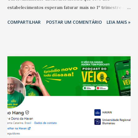
estabelecimentos esperam faturar mais no 1º trimestre de
2026 em comparação com o mesmo período de 2025. Em
COMPARTILHAR
POSTAR UM COMENTÁRIO
LEIA MAIS »
relação ao último trimestre deste ano, 56% também
projetam crescimento (foto Helena Lopes). A confiança do
setor é sustentada principalmente pelo desempenho
recente das empresas, impulsionado pelas
confraternizações de fim de ano e pelo pagamento do 13º
Salário para um número maior de trabalhadores, já que o
país tem a menor taxa de desemprego dos anos recentes.
Ainda segundo a Pesquisa, em novembro de 2025, 40% dos
bares e restaurantes operaram com lucro e outros 40%
registraram equilíbrio financeiro. Já o percentual de
estabelecimentos no prejuízo ficou em 19%, pouco abaixo
do observado no mês anterior. Outros 1% não existiam em
novembro. Em relação a outubro, o faturamento também
cresceu. De acordo com a pesquisa, 44% dos n...