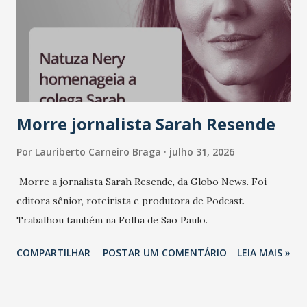
mundo fala muito e poucos entregam de verdade. O NM2B
sempre existiu para dar palco a quem constrói com
consistência, e nesta edição isso fica ainda mais claro.
Vamos reforçar que ser genuíno sustenta a confiança entre
marcas, pessoas e mercado", afirma Tamires So...
Morre jornalista Sarah Resende
Por
Lauriberto Carneiro Braga
julho 31, 2026
Morre a jornalista Sarah Resende, da Globo News. Foi
editora sênior, roteirista e produtora de Podcast.
Trabalhou também na Folha de São Paulo.
COMPARTILHAR
POSTAR UM COMENTÁRIO
LEIA MAIS »