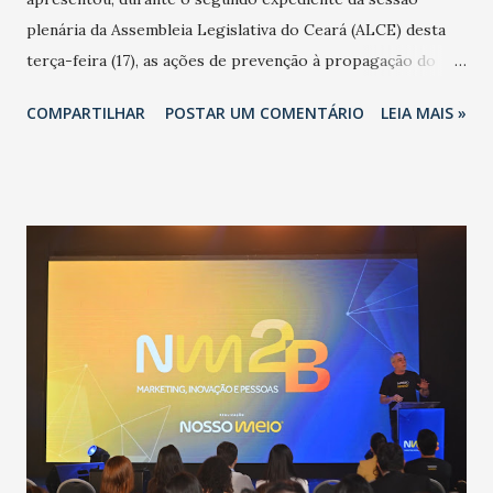
plenária da Assembleia Legislativa do Ceará (ALCE) desta
terça-feira (17), as ações de prevenção à propagação do
novo coronavírus (Covid-19) e as recentes medidas
COMPARTILHAR
POSTAR UM COMENTÁRIO
LEIA MAIS »
adotadas pelo Governo do Estado na contenção da
pandemia e atendimento aos enfermos. O secretário
informou que o Estado tem desenvolvido um plano de
contingência pautado em formas de reconhecimento da
população suspeita e de cuidados com os ambientes
públicos e domiciliares. “Nós não estamos vivendo uma
epidemia comum, como temos em todos os anos, com
aumento de casos de dengue, influenza ou H1N1. Trata-se
de uma epidemia com um vírus diferente, com um poder de
contaminação maior que outros coronavírus”, apontou o
secretário. Segundo ele, é uma epidemia com chance de
contaminação alta, podendo gerar um grande risco à
população e ao sistema de saúde. “Precisamos saber fazer a