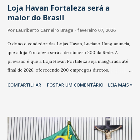
Loja Havan Fortaleza será a
maior do Brasil
Por
Lauriberto Carneiro Braga
fevereiro 07, 2026
O dono e vendedor das Lojas Havan, Luciano Hang anuncia,
que a loja Fortaleza será a de número 200 da Rede. A
previsão é que a Loja Havan Fortaleza seja inaugurada até
final de 2026, oferecendo 200 empregos diretos,
totalizando na Rede 25 mil vendedores. A localização da
COMPARTILHAR
POSTAR UM COMENTÁRIO
LEIA MAIS »
Havan Fortaleza ainda não foi anunciada oficialmente, mas
fontes extraoficiais indicam, que será na Avenida
Washington Soares-Messejana. Uma coisa é certa: será a
maior loja Havan do Brasil.