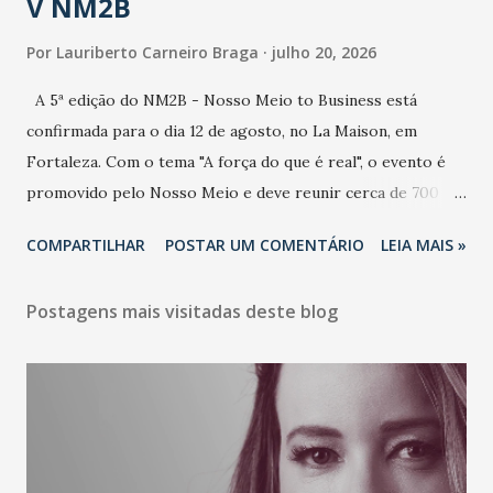
V NM2B
Por
Lauriberto Carneiro Braga
julho 20, 2026
A 5ª edição do NM2B - Nosso Meio to Business está
confirmada para o dia 12 de agosto, no La Maison, em
Fortaleza. Com o tema "A força do que é real", o evento é
promovido pelo Nosso Meio e deve reunir cerca de 700
participantes, entre executivos, empreendedores, gestores
COMPARTILHAR
POSTAR UM COMENTÁRIO
LEIA MAIS »
e lideranças do Mercado Nacional. Desde 2022, o NM2B
consolidou-se como um dos principais encontros do setor
Postagens mais visitadas deste blog
de negócios do Nordeste, reunindo profissionais de marcas
como Bradesco, Samsung, Carrefour, Banco do Nordeste,
LinkedIn, VISA, Grupo 3corações, TikTok e M. Dias Branco.
A nova edição chega em um momento em que autenticidade
e consistência ganham peso nas conversas sobre marca,
liderança e estratégia. - Vivemos um momento em que todo