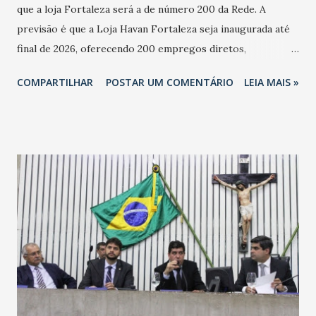
que a loja Fortaleza será a de número 200 da Rede. A
previsão é que a Loja Havan Fortaleza seja inaugurada até
final de 2026, oferecendo 200 empregos diretos,
totalizando na Rede 25 mil vendedores. A localização da
COMPARTILHAR
POSTAR UM COMENTÁRIO
LEIA MAIS »
Havan Fortaleza ainda não foi anunciada oficialmente, mas
fontes extraoficiais indicam, que será na Avenida
Washington Soares-Messejana. Uma coisa é certa: será a
maior loja Havan do Brasil.