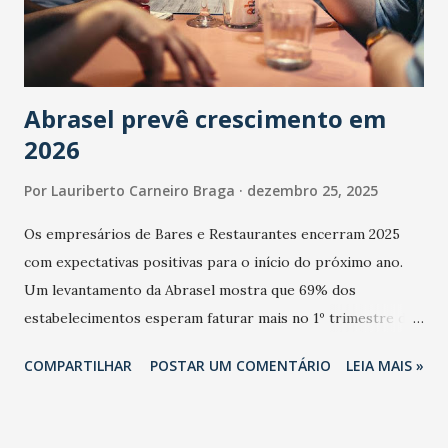
Abrasel prevê crescimento em
2026
Por
Lauriberto Carneiro Braga
dezembro 25, 2025
Os empresários de Bares e Restaurantes encerram 2025
com expectativas positivas para o início do próximo ano.
Um levantamento da Abrasel mostra que 69% dos
estabelecimentos esperam faturar mais no 1º trimestre de
2026 em comparação com o mesmo período de 2025. Em
COMPARTILHAR
POSTAR UM COMENTÁRIO
LEIA MAIS »
relação ao último trimestre deste ano, 56% também
projetam crescimento (foto Helena Lopes). A confiança do
setor é sustentada principalmente pelo desempenho