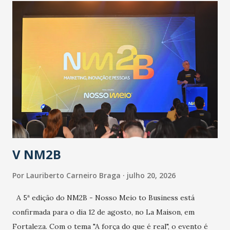
população suspeita e de cuidados com os ambientes
públicos e domiciliares. “Nós não estamos vivendo uma
epidemia comum, como temos em todos os anos, com
aumento de casos de dengue, influenza ou H1N1. Trata-se
de uma epidemia com um vírus diferente, com um poder de
contaminação maior que outros coronavírus”, apontou o
secretário. Segundo ele, é uma epidemia com chance de
contaminação alta, podendo gerar um grande risco à
população e ao sistema de saúde. “Precisamos saber fazer a
estratificação do risco da doença, para não so...
V NM2B
Por
Lauriberto Carneiro Braga
julho 20, 2026
A 5ª edição do NM2B - Nosso Meio to Business está
confirmada para o dia 12 de agosto, no La Maison, em
Fortaleza. Com o tema "A força do que é real", o evento é