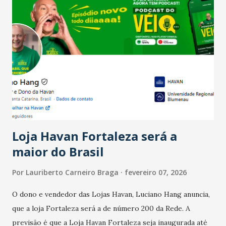
Salário para um número maior de trabalhadores, já que o
país tem a menor taxa de desemprego dos anos recentes.
Ainda segundo a Pesquisa, em novembro de 2025, 40% dos
bares e restaurantes operaram com lucro e outros 40%
registraram equilíbrio financeiro. Já o percentual de
estabelecimentos no prejuízo ficou em 19%, pouco abaixo
do observado no mês anterior. Outros 1% não existiam em
novembro. Em relação a outubro, o faturamento também
cresceu. De acordo com a pesquisa, 44% dos n...
Loja Havan Fortaleza será a
maior do Brasil
Por
Lauriberto Carneiro Braga
fevereiro 07, 2026
O dono e vendedor das Lojas Havan, Luciano Hang anuncia,
que a loja Fortaleza será a de número 200 da Rede. A
previsão é que a Loja Havan Fortaleza seja inaugurada até