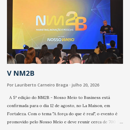
epidemia comum, como temos em todos os anos, com
aumento de casos de dengue, influenza ou H1N1. Trata-se
de uma epidemia com um vírus diferente, com um poder de
contaminação maior que outros coronavírus”, apontou o
secretário. Segundo ele, é uma epidemia com chance de
contaminação alta, podendo gerar um grande risco à
população e ao sistema de saúde. “Precisamos saber fazer a
estratificação do risco da doença, para não so...
V NM2B
Por
Lauriberto Carneiro Braga
julho 20, 2026
A 5ª edição do NM2B - Nosso Meio to Business está
confirmada para o dia 12 de agosto, no La Maison, em
Fortaleza. Com o tema "A força do que é real", o evento é
promovido pelo Nosso Meio e deve reunir cerca de 700