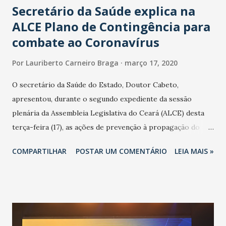
Secretário da Saúde explica na
ALCE Plano de Contingência para
combate ao Coronavírus
Por
Lauriberto Carneiro Braga
março 17, 2020
O secretário da Saúde do Estado, Doutor Cabeto,
apresentou, durante o segundo expediente da sessão
plenária da Assembleia Legislativa do Ceará (ALCE) desta
terça-feira (17), as ações de prevenção à propagação do
novo coronavírus (Covid-19) e as recentes medidas
COMPARTILHAR
POSTAR UM COMENTÁRIO
LEIA MAIS »
adotadas pelo Governo do Estado na contenção da
pandemia e atendimento aos enfermos. O secretário
informou que o Estado tem desenvolvido um plano de
contingência pautado em formas de reconhecimento da
população suspeita e de cuidados com os ambientes
públicos e domiciliares. “Nós não estamos vivendo uma