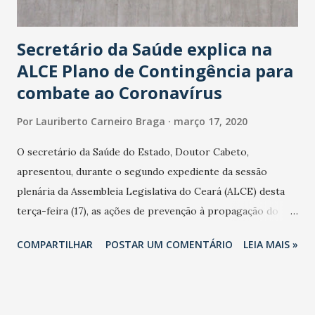
Secretário da Saúde explica na
ALCE Plano de Contingência para
combate ao Coronavírus
Por
Lauriberto Carneiro Braga
março 17, 2020
O secretário da Saúde do Estado, Doutor Cabeto,
apresentou, durante o segundo expediente da sessão
plenária da Assembleia Legislativa do Ceará (ALCE) desta
terça-feira (17), as ações de prevenção à propagação do
novo coronavírus (Covid-19) e as recentes medidas
COMPARTILHAR
POSTAR UM COMENTÁRIO
LEIA MAIS »
adotadas pelo Governo do Estado na contenção da
pandemia e atendimento aos enfermos. O secretário
informou que o Estado tem desenvolvido um plano de
contingência pautado em formas de reconhecimento da