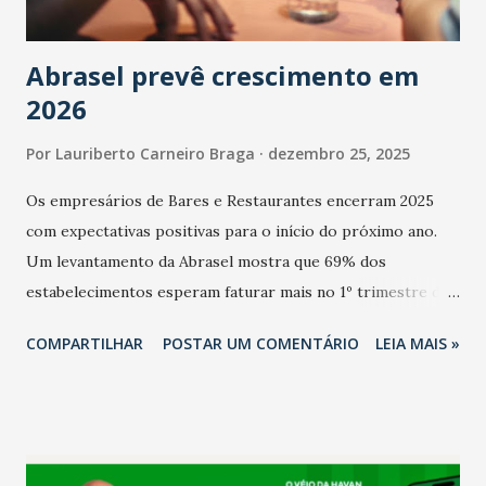
Abrasel prevê crescimento em
2026
Por
Lauriberto Carneiro Braga
dezembro 25, 2025
Os empresários de Bares e Restaurantes encerram 2025
com expectativas positivas para o início do próximo ano.
Um levantamento da Abrasel mostra que 69% dos
estabelecimentos esperam faturar mais no 1º trimestre de
2026 em comparação com o mesmo período de 2025. Em
COMPARTILHAR
POSTAR UM COMENTÁRIO
LEIA MAIS »
relação ao último trimestre deste ano, 56% também
projetam crescimento (foto Helena Lopes). A confiança do
setor é sustentada principalmente pelo desempenho
recente das empresas, impulsionado pelas
confraternizações de fim de ano e pelo pagamento do 13º