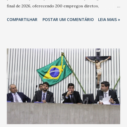
final de 2026, oferecendo 200 empregos diretos,
totalizando na Rede 25 mil vendedores. A localização da
COMPARTILHAR
POSTAR UM COMENTÁRIO
LEIA MAIS »
Havan Fortaleza ainda não foi anunciada oficialmente, mas
fontes extraoficiais indicam, que será na Avenida
Washington Soares-Messejana. Uma coisa é certa: será a
maior loja Havan do Brasil.