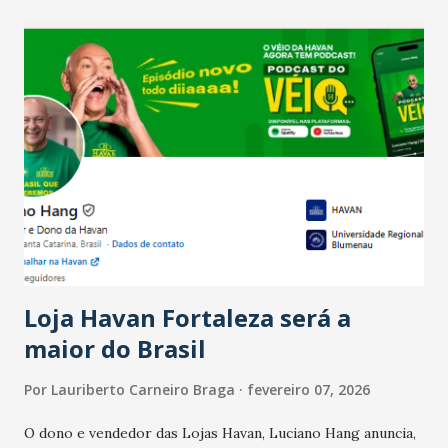
recente das empresas, impulsionado pelas
confraternizações de fim de ano e pelo pagamento do 13º
Salário para um número maior de trabalhadores, já que o
país tem a menor taxa de desemprego dos anos recentes.
Ainda segundo a Pesquisa, em novembro de 2025, 40% dos
bares e restaurantes operaram com lucro e outros 40%
registraram equilíbrio financeiro. Já o percentual de
estabelecimentos no prejuízo ficou em 19%, pouco abaixo
do observado no mês anterior. Outros 1% não existiam em
novembro. Em relação a outubro, o faturamento também
cresceu. De acordo com a pesquisa, 44% dos n...
Loja Havan Fortaleza será a
maior do Brasil
Por
Lauriberto Carneiro Braga
fevereiro 07, 2026
O dono e vendedor das Lojas Havan, Luciano Hang anuncia,