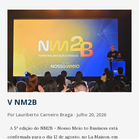
contingência pautado em formas de reconhecimento da
população suspeita e de cuidados com os ambientes
públicos e domiciliares. “Nós não estamos vivendo uma
epidemia comum, como temos em todos os anos, com
aumento de casos de dengue, influenza ou H1N1. Trata-se
de uma epidemia com um vírus diferente, com um poder de
contaminação maior que outros coronavírus”, apontou o
secretário. Segundo ele, é uma epidemia com chance de
contaminação alta, podendo gerar um grande risco à
população e ao sistema de saúde. “Precisamos saber fazer a
estratificação do risco da doença, para não so...
V NM2B
Por
Lauriberto Carneiro Braga
julho 20, 2026
A 5ª edição do NM2B - Nosso Meio to Business está
confirmada para o dia 12 de agosto, no La Maison, em