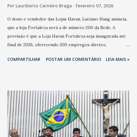
Por
Lauriberto Carneiro Braga
fevereiro 07, 2026
O dono e vendedor das Lojas Havan, Luciano Hang anuncia,
que a loja Fortaleza será a de número 200 da Rede. A
previsão é que a Loja Havan Fortaleza seja inaugurada até
final de 2026, oferecendo 200 empregos diretos,
totalizando na Rede 25 mil vendedores. A localização da
COMPARTILHAR
POSTAR UM COMENTÁRIO
LEIA MAIS »
Havan Fortaleza ainda não foi anunciada oficialmente, mas
fontes extraoficiais indicam, que será na Avenida
Washington Soares-Messejana. Uma coisa é certa: será a
maior loja Havan do Brasil.