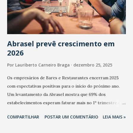
Abrasel prevê crescimento em
2026
Por
Lauriberto Carneiro Braga
dezembro 25, 2025
Os empresários de Bares e Restaurantes encerram 2025
com expectativas positivas para o início do próximo ano.
Um levantamento da Abrasel mostra que 69% dos
estabelecimentos esperam faturar mais no 1º trimestre de
2026 em comparação com o mesmo período de 2025. Em
COMPARTILHAR
POSTAR UM COMENTÁRIO
LEIA MAIS »
relação ao último trimestre deste ano, 56% também
projetam crescimento (foto Helena Lopes). A confiança do