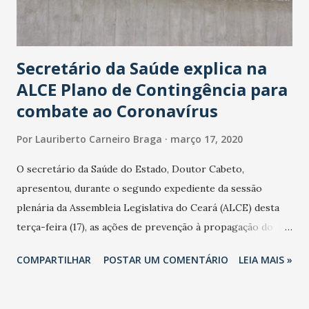
Secretário da Saúde explica na
ALCE Plano de Contingência para
combate ao Coronavírus
Por
Lauriberto Carneiro Braga
março 17, 2020
O secretário da Saúde do Estado, Doutor Cabeto,
apresentou, durante o segundo expediente da sessão
plenária da Assembleia Legislativa do Ceará (ALCE) desta
terça-feira (17), as ações de prevenção à propagação do
novo coronavírus (Covid-19) e as recentes medidas
COMPARTILHAR
POSTAR UM COMENTÁRIO
LEIA MAIS »
adotadas pelo Governo do Estado na contenção da
pandemia e atendimento aos enfermos. O secretário
informou que o Estado tem desenvolvido um plano de