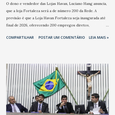
O dono e vendedor das Lojas Havan, Luciano Hang anuncia,
que a loja Fortaleza será a de número 200 da Rede. A
previsão é que a Loja Havan Fortaleza seja inaugurada até
final de 2026, oferecendo 200 empregos diretos,
totalizando na Rede 25 mil vendedores. A localização da
COMPARTILHAR
POSTAR UM COMENTÁRIO
LEIA MAIS »
Havan Fortaleza ainda não foi anunciada oficialmente, mas
fontes extraoficiais indicam, que será na Avenida
Washington Soares-Messejana. Uma coisa é certa: será a
maior loja Havan do Brasil.