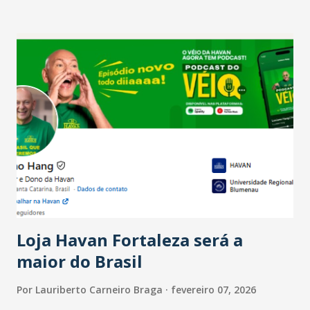
setor é sustentada principalmente pelo desempenho
recente das empresas, impulsionado pelas
confraternizações de fim de ano e pelo pagamento do 13º
Salário para um número maior de trabalhadores, já que o
país tem a menor taxa de desemprego dos anos recentes.
Ainda segundo a Pesquisa, em novembro de 2025, 40% dos
bares e restaurantes operaram com lucro e outros 40%
registraram equilíbrio financeiro. Já o percentual de
estabelecimentos no prejuízo ficou em 19%, pouco abaixo
do observado no mês anterior. Outros 1% não existiam em
novembro. Em relação a outubro, o faturamento também
cresceu. De acordo com a pesquisa, 44% dos n...
Loja Havan Fortaleza será a
maior do Brasil
Por
Lauriberto Carneiro Braga
fevereiro 07, 2026