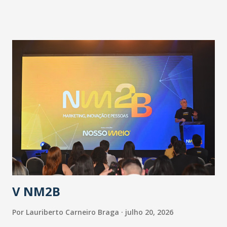
pandemia e atendimento aos enfermos. O secretário
informou que o Estado tem desenvolvido um plano de
contingência pautado em formas de reconhecimento da
população suspeita e de cuidados com os ambientes
públicos e domiciliares. “Nós não estamos vivendo uma
epidemia comum, como temos em todos os anos, com
aumento de casos de dengue, influenza ou H1N1. Trata-se
de uma epidemia com um vírus diferente, com um poder de
contaminação maior que outros coronavírus”, apontou o
secretário. Segundo ele, é uma epidemia com chance de
contaminação alta, podendo gerar um grande risco à
população e ao sistema de saúde. “Precisamos saber fazer a
estratificação do risco da doença, para não so...
V NM2B
Por
Lauriberto Carneiro Braga
julho 20, 2026