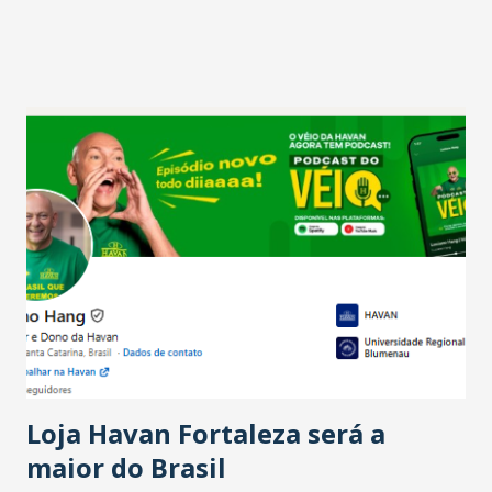
relação ao último trimestre deste ano, 56% também
projetam crescimento (foto Helena Lopes). A confiança do
setor é sustentada principalmente pelo desempenho
recente das empresas, impulsionado pelas
confraternizações de fim de ano e pelo pagamento do 13º
Salário para um número maior de trabalhadores, já que o
país tem a menor taxa de desemprego dos anos recentes.
Ainda segundo a Pesquisa, em novembro de 2025, 40% dos
bares e restaurantes operaram com lucro e outros 40%
registraram equilíbrio financeiro. Já o percentual de
estabelecimentos no prejuízo ficou em 19%, pouco abaixo
do observado no mês anterior. Outros 1% não existiam em
novembro. Em relação a outubro, o faturamento também
cresceu. De acordo com a pesquisa, 44% dos n...
Loja Havan Fortaleza será a
maior do Brasil