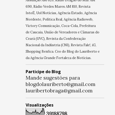
Assunção AM 620, Rádio Dragão do Mar AM
690, Rádio Verdes Mares AM 810, Revista
IstoÉ, Uol Notícias, Agência Estado, Agência
Nordeste, Política Real, Agência Radioweb,
Victory Comunicação, Coca-Cola, Prefeitura
de Caucaia, União de Vereadores e Câmaras do
Ceará (UVC), Revista da Confederação
Nacional da Indústria (CNI), Revista Fale!, iG,
Shopping Benfica. Ceo do Blog do Lauriberto e
da Agência Grande Fortaleza de Notícias.
Participe do Blog
Mande sugestões para
blogdolauriberto@gmail.com
lauribertobraga@gmail.com
Visualizações
3
9
1
8
8
7
9
8