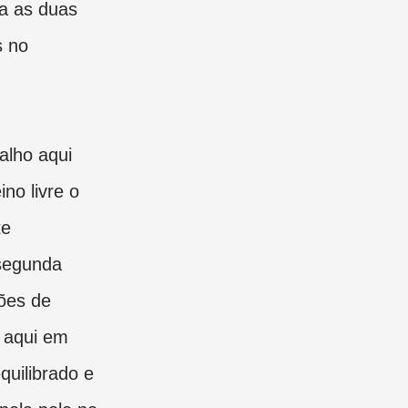
a as duas
s no
alho aqui
ino livre o
te
segunda
ões de
á aqui em
quilibrado e