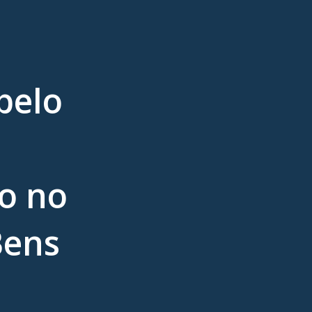
belo
ão no
Bens