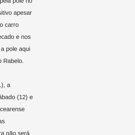
pela pole no
itivo apesar
o carro
ecado e nos
a pole aqui
o Rabelo.
), a
sábado (12) e
 cearense
as
ra não será