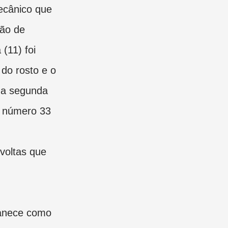
cânico que
são de
 (11) foi
 do rosto e o
na segunda
 número 33
 voltas que
manece como