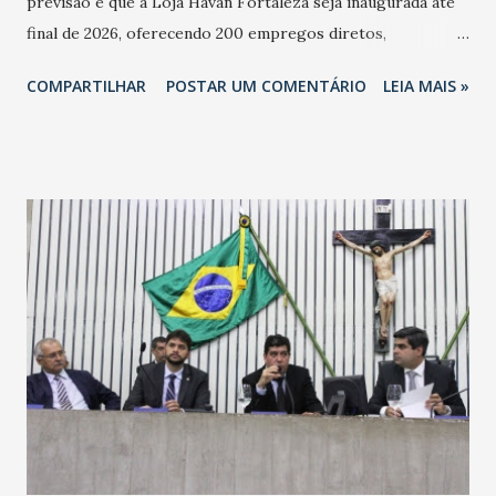
previsão é que a Loja Havan Fortaleza seja inaugurada até
final de 2026, oferecendo 200 empregos diretos,
totalizando na Rede 25 mil vendedores. A localização da
COMPARTILHAR
POSTAR UM COMENTÁRIO
LEIA MAIS »
Havan Fortaleza ainda não foi anunciada oficialmente, mas
fontes extraoficiais indicam, que será na Avenida
Washington Soares-Messejana. Uma coisa é certa: será a
maior loja Havan do Brasil.