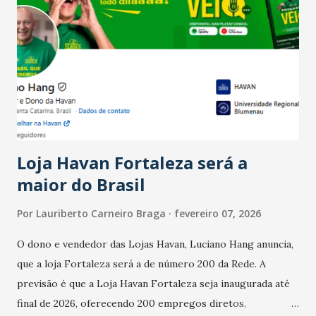
país tem a menor taxa de desemprego dos anos recentes.
Ainda segundo a Pesquisa, em novembro de 2025, 40% dos
bares e restaurantes operaram com lucro e outros 40%
registraram equilíbrio financeiro. Já o percentual de
estabelecimentos no prejuízo ficou em 19%, pouco abaixo
do observado no mês anterior. Outros 1% não existiam em
novembro. Em relação a outubro, o faturamento também
cresceu. De acordo com a pesquisa, 44% dos n...
Loja Havan Fortaleza será a
maior do Brasil
Por
Lauriberto Carneiro Braga
fevereiro 07, 2026
O dono e vendedor das Lojas Havan, Luciano Hang anuncia,
que a loja Fortaleza será a de número 200 da Rede. A
previsão é que a Loja Havan Fortaleza seja inaugurada até
final de 2026, oferecendo 200 empregos diretos,