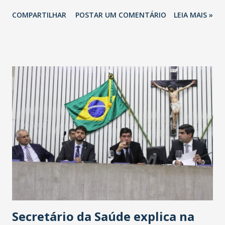
totalizando na Rede 25 mil vendedores. A localização da
COMPARTILHAR
POSTAR UM COMENTÁRIO
LEIA MAIS »
Havan Fortaleza ainda não foi anunciada oficialmente, mas
fontes extraoficiais indicam, que será na Avenida
Washington Soares-Messejana. Uma coisa é certa: será a
maior loja Havan do Brasil.
Secretário da Saúde explica na