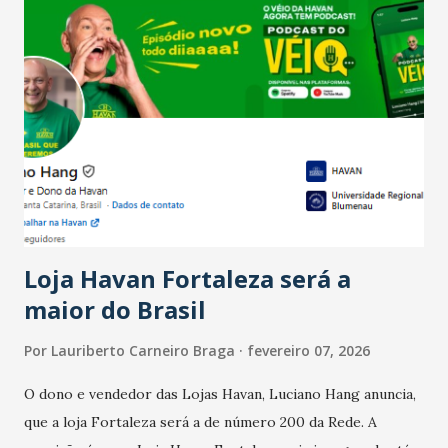
Salário para um número maior de trabalhadores, já que o
país tem a menor taxa de desemprego dos anos recentes.
Ainda segundo a Pesquisa, em novembro de 2025, 40% dos
bares e restaurantes operaram com lucro e outros 40%
registraram equilíbrio financeiro. Já o percentual de
estabelecimentos no prejuízo ficou em 19%, pouco abaixo
do observado no mês anterior. Outros 1% não existiam em
novembro. Em relação a outubro, o faturamento também
cresceu. De acordo com a pesquisa, 44% dos n...
Loja Havan Fortaleza será a
maior do Brasil
Por
Lauriberto Carneiro Braga
fevereiro 07, 2026
O dono e vendedor das Lojas Havan, Luciano Hang anuncia,
que a loja Fortaleza será a de número 200 da Rede. A