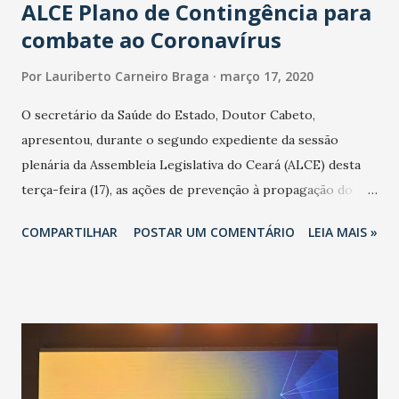
ALCE Plano de Contingência para
combate ao Coronavírus
Por
Lauriberto Carneiro Braga
março 17, 2020
O secretário da Saúde do Estado, Doutor Cabeto,
apresentou, durante o segundo expediente da sessão
plenária da Assembleia Legislativa do Ceará (ALCE) desta
terça-feira (17), as ações de prevenção à propagação do
novo coronavírus (Covid-19) e as recentes medidas
COMPARTILHAR
POSTAR UM COMENTÁRIO
LEIA MAIS »
adotadas pelo Governo do Estado na contenção da
pandemia e atendimento aos enfermos. O secretário
informou que o Estado tem desenvolvido um plano de
contingência pautado em formas de reconhecimento da
população suspeita e de cuidados com os ambientes
públicos e domiciliares. “Nós não estamos vivendo uma
epidemia comum, como temos em todos os anos, com