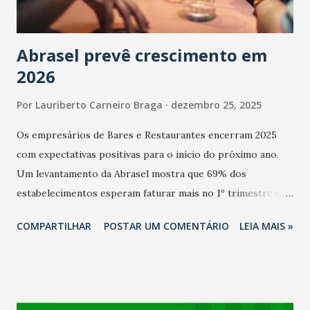
Abrasel prevê crescimento em
2026
Por
Lauriberto Carneiro Braga
dezembro 25, 2025
Os empresários de Bares e Restaurantes encerram 2025
com expectativas positivas para o início do próximo ano.
Um levantamento da Abrasel mostra que 69% dos
estabelecimentos esperam faturar mais no 1º trimestre de
2026 em comparação com o mesmo período de 2025. Em
COMPARTILHAR
POSTAR UM COMENTÁRIO
LEIA MAIS »
relação ao último trimestre deste ano, 56% também
projetam crescimento (foto Helena Lopes). A confiança do
setor é sustentada principalmente pelo desempenho
recente das empresas, impulsionado pelas
confraternizações de fim de ano e pelo pagamento do 13º