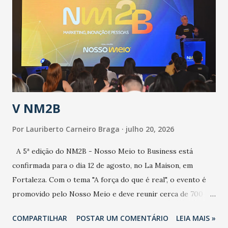
aumento de casos de dengue, influenza ou H1N1. Trata-se
de uma epidemia com um vírus diferente, com um poder de
contaminação maior que outros coronavírus”, apontou o
secretário. Segundo ele, é uma epidemia com chance de
contaminação alta, podendo gerar um grande risco à
população e ao sistema de saúde. “Precisamos saber fazer a
estratificação do risco da doença, para não so...
V NM2B
Por
Lauriberto Carneiro Braga
julho 20, 2026
A 5ª edição do NM2B - Nosso Meio to Business está
confirmada para o dia 12 de agosto, no La Maison, em
Fortaleza. Com o tema "A força do que é real", o evento é
promovido pelo Nosso Meio e deve reunir cerca de 700
participantes, entre executivos, empreendedores, gestores
COMPARTILHAR
POSTAR UM COMENTÁRIO
LEIA MAIS »
e lideranças do Mercado Nacional. Desde 2022, o NM2B