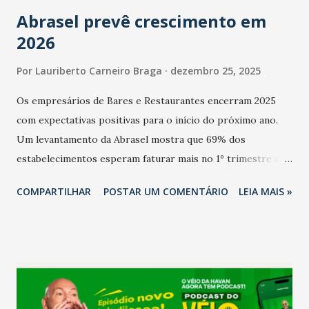
Abrasel prevê crescimento em
2026
Por
Lauriberto Carneiro Braga
dezembro 25, 2025
Os empresários de Bares e Restaurantes encerram 2025
com expectativas positivas para o início do próximo ano.
Um levantamento da Abrasel mostra que 69% dos
estabelecimentos esperam faturar mais no 1º trimestre de
2026 em comparação com o mesmo período de 2025. Em
COMPARTILHAR
POSTAR UM COMENTÁRIO
LEIA MAIS »
relação ao último trimestre deste ano, 56% também
projetam crescimento (foto Helena Lopes). A confiança do
setor é sustentada principalmente pelo desempenho
recente das empresas, impulsionado pelas
confraternizações de fim de ano e pelo pagamento do 13º
Salário para um número maior de trabalhadores, já que o