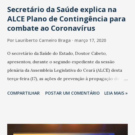
Secretário da Saúde explica na
ALCE Plano de Contingência para
combate ao Coronavírus
Por
Lauriberto Carneiro Braga
março 17, 2020
O secretário da Saúde do Estado, Doutor Cabeto,
apresentou, durante o segundo expediente da sessão
plenária da Assembleia Legislativa do Ceará (ALCE) desta
terça-feira (17), as ações de prevenção à propagação do
novo coronavírus (Covid-19) e as recentes medidas
COMPARTILHAR
POSTAR UM COMENTÁRIO
LEIA MAIS »
adotadas pelo Governo do Estado na contenção da
pandemia e atendimento aos enfermos. O secretário
informou que o Estado tem desenvolvido um plano de
contingência pautado em formas de reconhecimento da
população suspeita e de cuidados com os ambientes