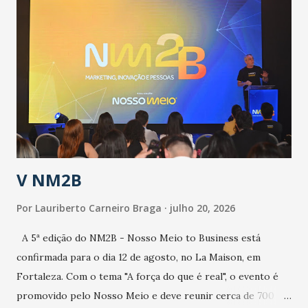
públicos e domiciliares. “Nós não estamos vivendo uma
epidemia comum, como temos em todos os anos, com
aumento de casos de dengue, influenza ou H1N1. Trata-se
de uma epidemia com um vírus diferente, com um poder de
contaminação maior que outros coronavírus”, apontou o
secretário. Segundo ele, é uma epidemia com chance de
contaminação alta, podendo gerar um grande risco à
população e ao sistema de saúde. “Precisamos saber fazer a
estratificação do risco da doença, para não so...
V NM2B
Por
Lauriberto Carneiro Braga
julho 20, 2026
A 5ª edição do NM2B - Nosso Meio to Business está
confirmada para o dia 12 de agosto, no La Maison, em
Fortaleza. Com o tema "A força do que é real", o evento é
promovido pelo Nosso Meio e deve reunir cerca de 700