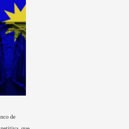
inco de
petitiva, que