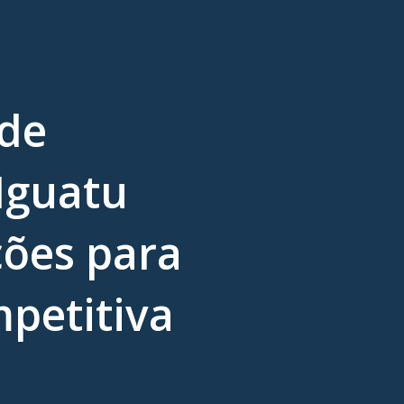
 de
Iguatu
ções para
petitiva