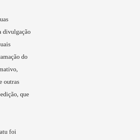
uas
a divulgação
suais
gramação do
mativo,
e outras
edição, que
atu foi