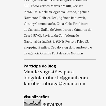
Assunção AM 620, Rádio Dragão do Mar AM
690, Rádio Verdes Mares AM 810, Revista
IstoÉ, Uol Notícias, Agência Estado, Agência
Nordeste, Política Real, Agência Radioweb,
Victory Comunicação, Coca-Cola, Prefeitura
de Caucaia, União de Vereadores e Câmaras do
Ceará (UVC), Revista da Confederação
Nacional da Indústria (CNI), Revista Fale!, iG,
Shopping Benfica. Ceo do Blog do Lauriberto e
da Agência Grande Fortaleza de Notícias.
Participe do Blog
Mande sugestões para
blogdolauriberto@gmail.com
lauribertobraga@gmail.com
Visualizações
3
9
1
7
4
9
3
3