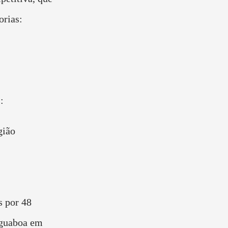
orias:
:
gião
s por 48
Aguaboa em