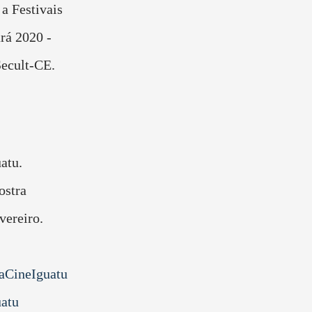
 a Festivais
rá 2020 -
Secult-CE.
atu.
ostra
vereiro.
raCineIguatu
atu