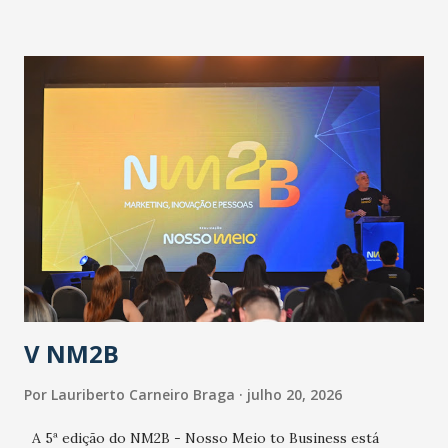
informou que o Estado tem desenvolvido um plano de
contingência pautado em formas de reconhecimento da
população suspeita e de cuidados com os ambientes
públicos e domiciliares. “Nós não estamos vivendo uma
epidemia comum, como temos em todos os anos, com
aumento de casos de dengue, influenza ou H1N1. Trata-se
de uma epidemia com um vírus diferente, com um poder de
contaminação maior que outros coronavírus”, apontou o
secretário. Segundo ele, é uma epidemia com chance de
contaminação alta, podendo gerar um grande risco à
população e ao sistema de saúde. “Precisamos saber fazer a
estratificação do risco da doença, para não so...
V NM2B
Por
Lauriberto Carneiro Braga
julho 20, 2026
A 5ª edição do NM2B - Nosso Meio to Business está