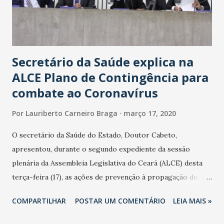
Secretário da Saúde explica na
ALCE Plano de Contingência para
combate ao Coronavírus
Por
Lauriberto Carneiro Braga
março 17, 2020
O secretário da Saúde do Estado, Doutor Cabeto,
apresentou, durante o segundo expediente da sessão
plenária da Assembleia Legislativa do Ceará (ALCE) desta
terça-feira (17), as ações de prevenção à propagação do
novo coronavírus (Covid-19) e as recentes medidas
COMPARTILHAR
POSTAR UM COMENTÁRIO
LEIA MAIS »
adotadas pelo Governo do Estado na contenção da
pandemia e atendimento aos enfermos. O secretário