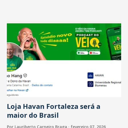
projetam crescimento (foto Helena Lopes). A confiança do
setor é sustentada principalmente pelo desempenho
recente das empresas, impulsionado pelas
confraternizações de fim de ano e pelo pagamento do 13º
Salário para um número maior de trabalhadores, já que o
país tem a menor taxa de desemprego dos anos recentes.
Ainda segundo a Pesquisa, em novembro de 2025, 40% dos
bares e restaurantes operaram com lucro e outros 40%
registraram equilíbrio financeiro. Já o percentual de
estabelecimentos no prejuízo ficou em 19%, pouco abaixo
do observado no mês anterior. Outros 1% não existiam em
novembro. Em relação a outubro, o faturamento também
cresceu. De acordo com a pesquisa, 44% dos n...
Loja Havan Fortaleza será a
maior do Brasil
Por
Lauriberto Carneiro Braga
fevereiro 07, 2026