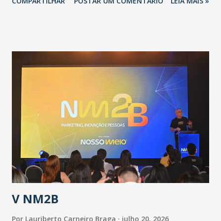
COMPARTILHAR
POSTAR UM COMENTÁRIO
LEIA MAIS »
adotadas pelo Governo do Estado na contenção da
pandemia e atendimento aos enfermos. O secretário
informou que o Estado tem desenvolvido um plano de
contingência pautado em formas de reconhecimento da
população suspeita e de cuidados com os ambientes
públicos e domiciliares. “Nós não estamos vivendo uma
epidemia comum, como temos em todos os anos, com
aumento de casos de dengue, influenza ou H1N1. Trata-se
de uma epidemia com um vírus diferente, com um poder de
contaminação maior que outros coronavírus”, apontou o
secretário. Segundo ele, é uma epidemia com chance de
contaminação alta, podendo gerar um grande risco à
população e ao sistema de saúde. “Precisamos saber fazer a
estratificação do risco da doença, para não so...
V NM2B
Por
Lauriberto Carneiro Braga
julho 20, 2026