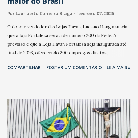
maior do Brasil
Por
Lauriberto Carneiro Braga
fevereiro 07, 2026
O dono e vendedor das Lojas Havan, Luciano Hang anuncia,
que a loja Fortaleza será a de número 200 da Rede. A
previsão é que a Loja Havan Fortaleza seja inaugurada até
final de 2026, oferecendo 200 empregos diretos,
totalizando na Rede 25 mil vendedores. A localização da
COMPARTILHAR
POSTAR UM COMENTÁRIO
LEIA MAIS »
Havan Fortaleza ainda não foi anunciada oficialmente, mas
fontes extraoficiais indicam, que será na Avenida
Washington Soares-Messejana. Uma coisa é certa: será a
maior loja Havan do Brasil.