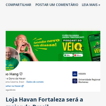
COMPARTILHAR
POSTAR UM COMENTÁRIO
LEIA MAIS »
relação ao último trimestre deste ano, 56% também
projetam crescimento (foto Helena Lopes). A confiança do
setor é sustentada principalmente pelo desempenho
recente das empresas, impulsionado pelas
confraternizações de fim de ano e pelo pagamento do 13º
Salário para um número maior de trabalhadores, já que o
país tem a menor taxa de desemprego dos anos recentes.
Ainda segundo a Pesquisa, em novembro de 2025, 40% dos
bares e restaurantes operaram com lucro e outros 40%
registraram equilíbrio financeiro. Já o percentual de
estabelecimentos no prejuízo ficou em 19%, pouco abaixo
do observado no mês anterior. Outros 1% não existiam em
novembro. Em relação a outubro, o faturamento também
cresceu. De acordo com a pesquisa, 44% dos n...
Loja Havan Fortaleza será a