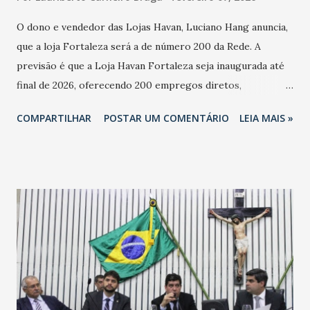
O dono e vendedor das Lojas Havan, Luciano Hang anuncia,
que a loja Fortaleza será a de número 200 da Rede. A
previsão é que a Loja Havan Fortaleza seja inaugurada até
final de 2026, oferecendo 200 empregos diretos,
totalizando na Rede 25 mil vendedores. A localização da
COMPARTILHAR
POSTAR UM COMENTÁRIO
LEIA MAIS »
Havan Fortaleza ainda não foi anunciada oficialmente, mas
fontes extraoficiais indicam, que será na Avenida
Washington Soares-Messejana. Uma coisa é certa: será a
maior loja Havan do Brasil.