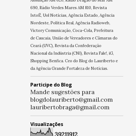
Assunção AM 620, Rádio Dragão do Mar AM
690, Rádio Verdes Mares AM 810, Revista
IstoÉ, Uol Notícias, Agência Estado, Agência
Nordeste, Política Real, Agência Radioweb,
Victory Comunicação, Coca-Cola, Prefeitura
de Caucaia, União de Vereadores e Câmaras do
Ceará (UVC), Revista da Confederação
Nacional da Indústria (CNI), Revista Fale!, iG,
Shopping Benfica. Ceo do Blog do Lauriberto e
da Agência Grande Fortaleza de Notícias.
Participe do Blog
Mande sugestões para
blogdolauriberto@gmail.com
lauribertobraga@gmail.com
Visualizações
3
9
2
1
1
9
1
2