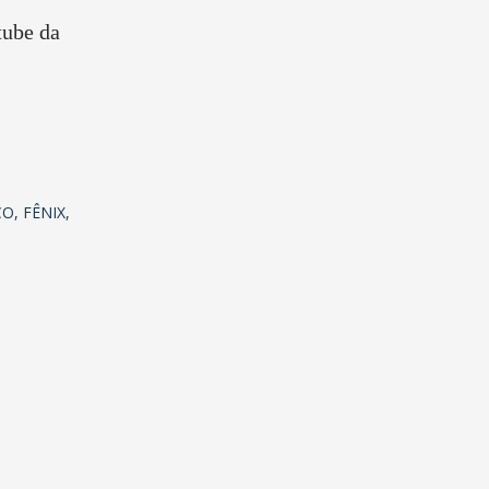
tube da
CO
FÊNIX