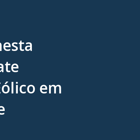
nesta
ate
ólico em
e