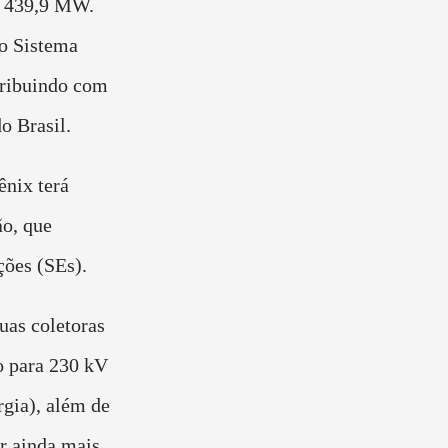
o 439,9 MW.
no Sistema
tribuindo com
o Brasil.
nix terá
ão, que
ações (SEs).
uas coletoras
o para 230 kV
rgia), além de
r ainda mais