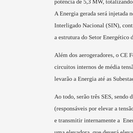
potência de 5,3 MW, totalizand
A Energia gerada será injetada 
Interligado Nacional (SIN), con
a estrutura do Setor Energético d
Além dos aerogeradores, o CE Fê
circuitos internos de média tens
levarão a Energia até as Subest
Ao todo, serão três SES, sendo d
(responsáveis por elevar a tensã
e transmitir internamente a Ene
uma elevadora, que deverá eleva