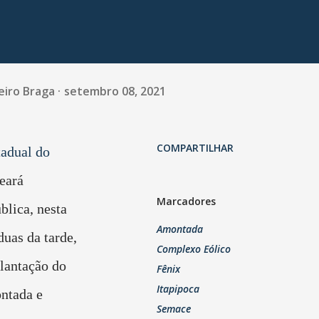
eiro Braga
setembro 08, 2021
COMPARTILHAR
tadual do
eará
Marcadores
lica, nesta
Amontada
duas da tarde,
Complexo Eólico
plantação do
Fênix
Itapipoca
ntada e
Semace