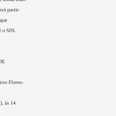
erá partir
 que
é o SIN.
DE
rro Flores-
), às 14