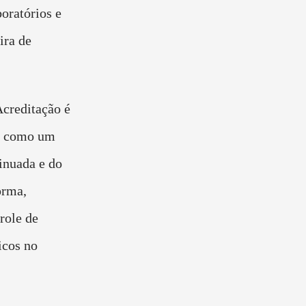
oratórios e
ira de
Acreditação é
io como um
inuada e do
orma,
role de
icos no