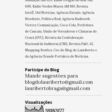
Assunção AM 620, Rádio Dragão do Mar AM
690, Rádio Verdes Mares AM 810, Revista
IstoÉ, Uol Notícias, Agência Estado, Agência
Nordeste, Política Real, Agência Radioweb,
Victory Comunicação, Coca-Cola, Prefeitura
de Caucaia, União de Vereadores e Câmaras do
Ceará (UVC), Revista da Confederação
Nacional da Indústria (CNI), Revista Fale!, iG,
Shopping Benfica. Ceo do Blog do Lauriberto e
da Agência Grande Fortaleza de Notícias.
Participe do Blog
Mande sugestões para
blogdolauriberto@gmail.com
lauribertobraga@gmail.com
Visualizações
3
9
1
8
3
1
7
7