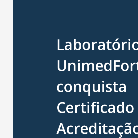
Laboratóri
UnimedFort
conquista
Certificado
Acreditaçã