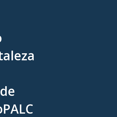
o
aleza
 de
oPALC