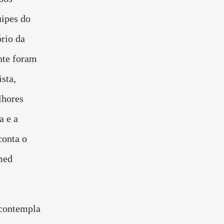
uipes do
rio da
nte foram
sta,
lhores
a e a
conta o
med
contempla