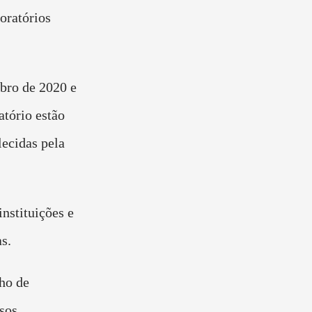
oratórios
bro de 2020 e
atório estão
ecidas pela
nstituições e
as.
lho de
sos