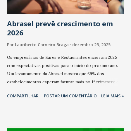
Abrasel prevê crescimento em
2026
Por
Lauriberto Carneiro Braga
dezembro 25, 2025
Os empresários de Bares e Restaurantes encerram 2025
com expectativas positivas para o início do próximo ano.
Um levantamento da Abrasel mostra que 69% dos
estabelecimentos esperam faturar mais no 1º trimestre de
2026 em comparação com o mesmo período de 2025. Em
COMPARTILHAR
POSTAR UM COMENTÁRIO
LEIA MAIS »
relação ao último trimestre deste ano, 56% também
projetam crescimento (foto Helena Lopes). A confiança do
setor é sustentada principalmente pelo desempenho
recente das empresas, impulsionado pelas