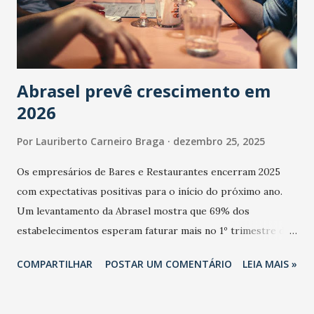
Abrasel prevê crescimento em
2026
Por
Lauriberto Carneiro Braga
dezembro 25, 2025
Os empresários de Bares e Restaurantes encerram 2025
com expectativas positivas para o início do próximo ano.
Um levantamento da Abrasel mostra que 69% dos
estabelecimentos esperam faturar mais no 1º trimestre de
2026 em comparação com o mesmo período de 2025. Em
COMPARTILHAR
POSTAR UM COMENTÁRIO
LEIA MAIS »
relação ao último trimestre deste ano, 56% também
projetam crescimento (foto Helena Lopes). A confiança do
setor é sustentada principalmente pelo desempenho