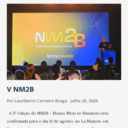
contingência pautado em formas de reconhecimento da
população suspeita e de cuidados com os ambientes
públicos e domiciliares. “Nós não estamos vivendo uma
epidemia comum, como temos em todos os anos, com
aumento de casos de dengue, influenza ou H1N1. Trata-se
de uma epidemia com um vírus diferente, com um poder de
contaminação maior que outros coronavírus”, apontou o
secretário. Segundo ele, é uma epidemia com chance de
contaminação alta, podendo gerar um grande risco à
população e ao sistema de saúde. “Precisamos saber fazer a
estratificação do risco da doença, para não so...
V NM2B
Por
Lauriberto Carneiro Braga
julho 20, 2026
A 5ª edição do NM2B - Nosso Meio to Business está
confirmada para o dia 12 de agosto, no La Maison, em