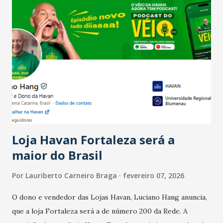
confraternizações de fim de ano e pelo pagamento do 13º
Salário para um número maior de trabalhadores, já que o
país tem a menor taxa de desemprego dos anos recentes.
Ainda segundo a Pesquisa, em novembro de 2025, 40% dos
bares e restaurantes operaram com lucro e outros 40%
registraram equilíbrio financeiro. Já o percentual de
estabelecimentos no prejuízo ficou em 19%, pouco abaixo
do observado no mês anterior. Outros 1% não existiam em
novembro. Em relação a outubro, o faturamento também
cresceu. De acordo com a pesquisa, 44% dos n...
Loja Havan Fortaleza será a
maior do Brasil
Por
Lauriberto Carneiro Braga
fevereiro 07, 2026
O dono e vendedor das Lojas Havan, Luciano Hang anuncia,
que a loja Fortaleza será a de número 200 da Rede. A