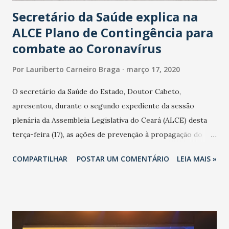
Secretário da Saúde explica na
ALCE Plano de Contingência para
combate ao Coronavírus
Por
Lauriberto Carneiro Braga
março 17, 2020
O secretário da Saúde do Estado, Doutor Cabeto,
apresentou, durante o segundo expediente da sessão
plenária da Assembleia Legislativa do Ceará (ALCE) desta
terça-feira (17), as ações de prevenção à propagação do
novo coronavírus (Covid-19) e as recentes medidas
COMPARTILHAR
POSTAR UM COMENTÁRIO
LEIA MAIS »
adotadas pelo Governo do Estado na contenção da
pandemia e atendimento aos enfermos. O secretário
informou que o Estado tem desenvolvido um plano de
contingência pautado em formas de reconhecimento da
população suspeita e de cuidados com os ambientes