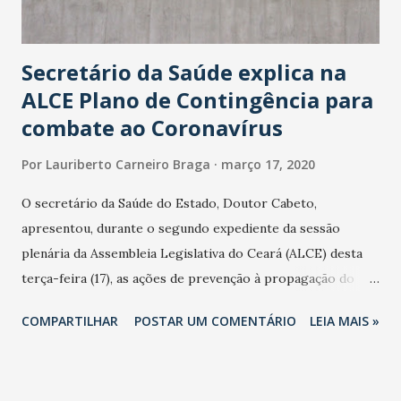
Secretário da Saúde explica na
ALCE Plano de Contingência para
combate ao Coronavírus
Por
Lauriberto Carneiro Braga
março 17, 2020
O secretário da Saúde do Estado, Doutor Cabeto,
apresentou, durante o segundo expediente da sessão
plenária da Assembleia Legislativa do Ceará (ALCE) desta
terça-feira (17), as ações de prevenção à propagação do
novo coronavírus (Covid-19) e as recentes medidas
COMPARTILHAR
POSTAR UM COMENTÁRIO
LEIA MAIS »
adotadas pelo Governo do Estado na contenção da
pandemia e atendimento aos enfermos. O secretário
informou que o Estado tem desenvolvido um plano de