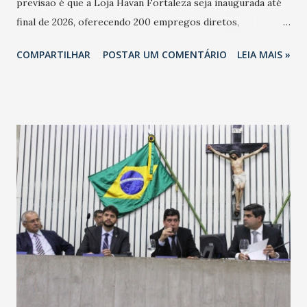
previsão é que a Loja Havan Fortaleza seja inaugurada até
final de 2026, oferecendo 200 empregos diretos,
totalizando na Rede 25 mil vendedores. A localização da
COMPARTILHAR
POSTAR UM COMENTÁRIO
LEIA MAIS »
Havan Fortaleza ainda não foi anunciada oficialmente, mas
fontes extraoficiais indicam, que será na Avenida
Washington Soares-Messejana. Uma coisa é certa: será a
maior loja Havan do Brasil.