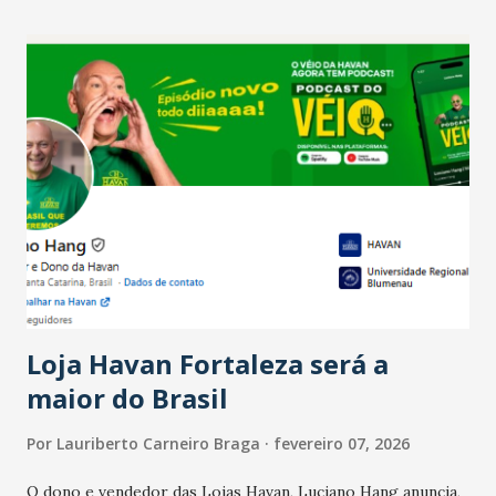
recente das empresas, impulsionado pelas
confraternizações de fim de ano e pelo pagamento do 13º
Salário para um número maior de trabalhadores, já que o
país tem a menor taxa de desemprego dos anos recentes.
Ainda segundo a Pesquisa, em novembro de 2025, 40% dos
bares e restaurantes operaram com lucro e outros 40%
registraram equilíbrio financeiro. Já o percentual de
estabelecimentos no prejuízo ficou em 19%, pouco abaixo
do observado no mês anterior. Outros 1% não existiam em
novembro. Em relação a outubro, o faturamento também
cresceu. De acordo com a pesquisa, 44% dos n...
Loja Havan Fortaleza será a
maior do Brasil
Por
Lauriberto Carneiro Braga
fevereiro 07, 2026
O dono e vendedor das Lojas Havan, Luciano Hang anuncia,