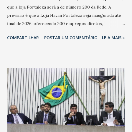
que a loja Fortaleza será a de número 200 da Rede. A
previsão é que a Loja Havan Fortaleza seja inaugurada até
final de 2026, oferecendo 200 empregos diretos,
totalizando na Rede 25 mil vendedores. A localização da
COMPARTILHAR
POSTAR UM COMENTÁRIO
LEIA MAIS »
Havan Fortaleza ainda não foi anunciada oficialmente, mas
fontes extraoficiais indicam, que será na Avenida
Washington Soares-Messejana. Uma coisa é certa: será a
maior loja Havan do Brasil.