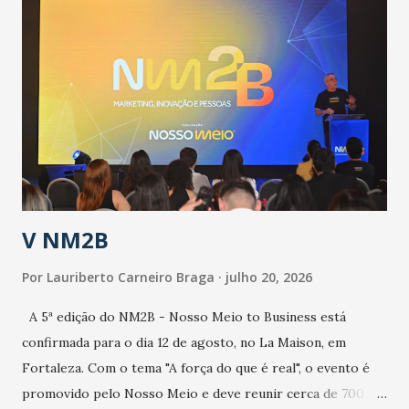
públicos e domiciliares. “Nós não estamos vivendo uma
epidemia comum, como temos em todos os anos, com
aumento de casos de dengue, influenza ou H1N1. Trata-se
de uma epidemia com um vírus diferente, com um poder de
contaminação maior que outros coronavírus”, apontou o
secretário. Segundo ele, é uma epidemia com chance de
contaminação alta, podendo gerar um grande risco à
população e ao sistema de saúde. “Precisamos saber fazer a
estratificação do risco da doença, para não so...
V NM2B
Por
Lauriberto Carneiro Braga
julho 20, 2026
A 5ª edição do NM2B - Nosso Meio to Business está
confirmada para o dia 12 de agosto, no La Maison, em
Fortaleza. Com o tema "A força do que é real", o evento é
promovido pelo Nosso Meio e deve reunir cerca de 700