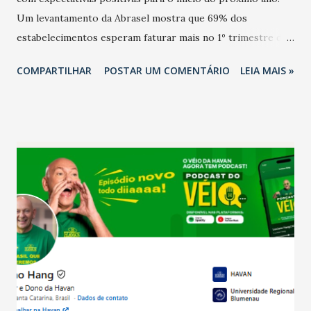
Um levantamento da Abrasel mostra que 69% dos
estabelecimentos esperam faturar mais no 1º trimestre de
2026 em comparação com o mesmo período de 2025. Em
COMPARTILHAR
POSTAR UM COMENTÁRIO
LEIA MAIS »
relação ao último trimestre deste ano, 56% também
projetam crescimento (foto Helena Lopes). A confiança do
setor é sustentada principalmente pelo desempenho
recente das empresas, impulsionado pelas
confraternizações de fim de ano e pelo pagamento do 13º
Salário para um número maior de trabalhadores, já que o
país tem a menor taxa de desemprego dos anos recentes.
Ainda segundo a Pesquisa, em novembro de 2025, 40% dos
bares e restaurantes operaram com lucro e outros 40%
registraram equilíbrio financeiro. Já o percentual de
estabelecimentos no prejuízo ficou em 19%, pouco abaixo
do observado no mês anterior. Outros 1% não existiam em
novembro. Em relação a outubro, o faturamento também