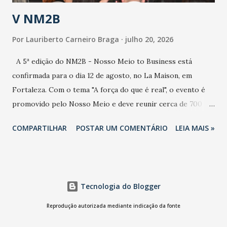
estratificação do risco da doença, para não so...
V NM2B
Por
Lauriberto Carneiro Braga
julho 20, 2026
A 5ª edição do NM2B - Nosso Meio to Business está
confirmada para o dia 12 de agosto, no La Maison, em
Fortaleza. Com o tema "A força do que é real", o evento é
promovido pelo Nosso Meio e deve reunir cerca de 700
participantes, entre executivos, empreendedores, gestores
COMPARTILHAR
POSTAR UM COMENTÁRIO
LEIA MAIS »
e lideranças do Mercado Nacional. Desde 2022, o NM2B
consolidou-se como um dos principais encontros do setor
de negócios do Nordeste, reunindo profissionais de marcas
como Bradesco, Samsung, Carrefour, Banco do Nordeste,
Tecnologia do Blogger
LinkedIn, VISA, Grupo 3corações, TikTok e M. Dias Branco.
A nova edição chega em um momento em que autenticidade
Reprodução autorizada mediante indicação da fonte
e consistência ganham peso nas conversas sobre marca,