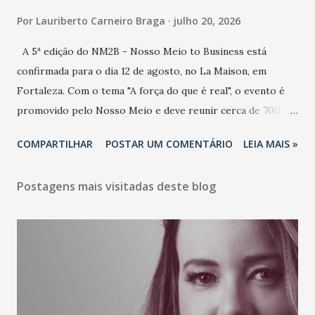
Por
Lauriberto Carneiro Braga
julho 20, 2026
A 5ª edição do NM2B - Nosso Meio to Business está
confirmada para o dia 12 de agosto, no La Maison, em
Fortaleza. Com o tema "A força do que é real", o evento é
promovido pelo Nosso Meio e deve reunir cerca de 700
participantes, entre executivos, empreendedores, gestores
COMPARTILHAR
POSTAR UM COMENTÁRIO
LEIA MAIS »
e lideranças do Mercado Nacional. Desde 2022, o NM2B
consolidou-se como um dos principais encontros do setor
Postagens mais visitadas deste blog
de negócios do Nordeste, reunindo profissionais de marcas
como Bradesco, Samsung, Carrefour, Banco do Nordeste,
LinkedIn, VISA, Grupo 3corações, TikTok e M. Dias Branco.
A nova edição chega em um momento em que autenticidade
e consistência ganham peso nas conversas sobre marca,
liderança e estratégia. - Vivemos um momento em que todo
mundo fala muito e poucos entregam de verdade. O NM2B