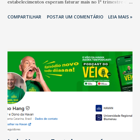
estabelecimentos esperam faturar mais no 1º trimestre de
2026 em comparação com o mesmo período de 2025. Em
COMPARTILHAR
POSTAR UM COMENTÁRIO
LEIA MAIS »
relação ao último trimestre deste ano, 56% também
projetam crescimento (foto Helena Lopes). A confiança do
setor é sustentada principalmente pelo desempenho
recente das empresas, impulsionado pelas
confraternizações de fim de ano e pelo pagamento do 13º
Salário para um número maior de trabalhadores, já que o
país tem a menor taxa de desemprego dos anos recentes.
Ainda segundo a Pesquisa, em novembro de 2025, 40% dos
bares e restaurantes operaram com lucro e outros 40%
registraram equilíbrio financeiro. Já o percentual de
estabelecimentos no prejuízo ficou em 19%, pouco abaixo
do observado no mês anterior. Outros 1% não existiam em
novembro. Em relação a outubro, o faturamento também
cresceu. De acordo com a pesquisa, 44% dos n...