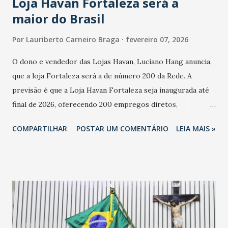
Loja Havan Fortaleza será a
maior do Brasil
Por
Lauriberto Carneiro Braga
fevereiro 07, 2026
O dono e vendedor das Lojas Havan, Luciano Hang anuncia,
que a loja Fortaleza será a de número 200 da Rede. A
previsão é que a Loja Havan Fortaleza seja inaugurada até
final de 2026, oferecendo 200 empregos diretos,
totalizando na Rede 25 mil vendedores. A localização da
COMPARTILHAR
POSTAR UM COMENTÁRIO
LEIA MAIS »
Havan Fortaleza ainda não foi anunciada oficialmente, mas
fontes extraoficiais indicam, que será na Avenida
Washington Soares-Messejana. Uma coisa é certa: será a
maior loja Havan do Brasil.