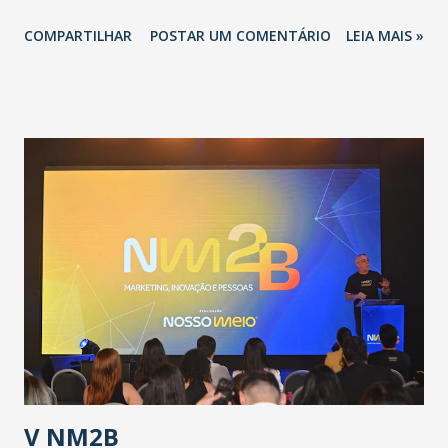
novo coronavírus (Covid-19) e as recentes medidas
COMPARTILHAR
POSTAR UM COMENTÁRIO
LEIA MAIS »
adotadas pelo Governo do Estado na contenção da
pandemia e atendimento aos enfermos. O secretário
informou que o Estado tem desenvolvido um plano de
contingência pautado em formas de reconhecimento da
população suspeita e de cuidados com os ambientes
públicos e domiciliares. “Nós não estamos vivendo uma
epidemia comum, como temos em todos os anos, com
aumento de casos de dengue, influenza ou H1N1. Trata-se
de uma epidemia com um vírus diferente, com um poder de
contaminação maior que outros coronavírus”, apontou o
secretário. Segundo ele, é uma epidemia com chance de
contaminação alta, podendo gerar um grande risco à
população e ao sistema de saúde. “Precisamos saber fazer a
estratificação do risco da doença, para não so...
V NM2B