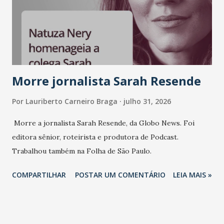
sempre existiu para dar palco a quem constrói com
consistência, e nesta edição isso fica ainda mais claro.
Vamos reforçar que ser genuíno sustenta a confiança entre
marcas, pessoas e mercado", afirma Tamires So...
Morre jornalista Sarah Resende
Por
Lauriberto Carneiro Braga
julho 31, 2026
Morre a jornalista Sarah Resende, da Globo News. Foi
editora sênior, roteirista e produtora de Podcast.
Trabalhou também na Folha de São Paulo.
COMPARTILHAR
POSTAR UM COMENTÁRIO
LEIA MAIS »