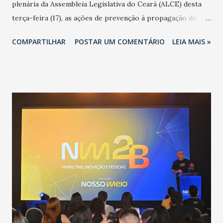
plenária da Assembleia Legislativa do Ceará (ALCE) desta
terça-feira (17), as ações de prevenção à propagação do
novo coronavírus (Covid-19) e as recentes medidas
COMPARTILHAR
POSTAR UM COMENTÁRIO
LEIA MAIS »
adotadas pelo Governo do Estado na contenção da
pandemia e atendimento aos enfermos. O secretário
informou que o Estado tem desenvolvido um plano de
contingência pautado em formas de reconhecimento da
população suspeita e de cuidados com os ambientes
públicos e domiciliares. “Nós não estamos vivendo uma
epidemia comum, como temos em todos os anos, com
aumento de casos de dengue, influenza ou H1N1. Trata-se
de uma epidemia com um vírus diferente, com um poder de
contaminação maior que outros coronavírus”, apontou o
secretário. Segundo ele, é uma epidemia com chance de
contaminação alta, podendo gerar um grande risco à
população e ao sistema de saúde. “Precisamos saber fazer a