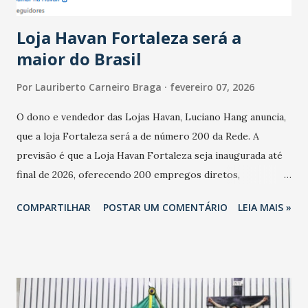
cresceu. De acordo com a pesquisa, 44% dos n...
Loja Havan Fortaleza será a
maior do Brasil
Por
Lauriberto Carneiro Braga
fevereiro 07, 2026
O dono e vendedor das Lojas Havan, Luciano Hang anuncia,
que a loja Fortaleza será a de número 200 da Rede. A
previsão é que a Loja Havan Fortaleza seja inaugurada até
final de 2026, oferecendo 200 empregos diretos,
totalizando na Rede 25 mil vendedores. A localização da
COMPARTILHAR
POSTAR UM COMENTÁRIO
LEIA MAIS »
Havan Fortaleza ainda não foi anunciada oficialmente, mas
fontes extraoficiais indicam, que será na Avenida
Washington Soares-Messejana. Uma coisa é certa: será a
maior loja Havan do Brasil.