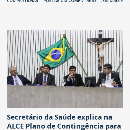
COMPARTILHAR
POSTAR UM COMENTÁRIO
LEIA MAIS »
Havan Fortaleza ainda não foi anunciada oficialmente, mas
fontes extraoficiais indicam, que será na Avenida
Washington Soares-Messejana. Uma coisa é certa: será a
maior loja Havan do Brasil.
Secretário da Saúde explica na
ALCE Plano de Contingência para