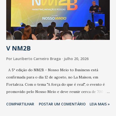
de uma epidemia com um vírus diferente, com um poder de
contaminação maior que outros coronavírus”, apontou o
secretário. Segundo ele, é uma epidemia com chance de
contaminação alta, podendo gerar um grande risco à
população e ao sistema de saúde. “Precisamos saber fazer a
estratificação do risco da doença, para não so...
V NM2B
Por
Lauriberto Carneiro Braga
julho 20, 2026
A 5ª edição do NM2B - Nosso Meio to Business está
confirmada para o dia 12 de agosto, no La Maison, em
Fortaleza. Com o tema "A força do que é real", o evento é
promovido pelo Nosso Meio e deve reunir cerca de 700
participantes, entre executivos, empreendedores, gestores
COMPARTILHAR
POSTAR UM COMENTÁRIO
LEIA MAIS »
e lideranças do Mercado Nacional. Desde 2022, o NM2B
consolidou-se como um dos principais encontros do setor