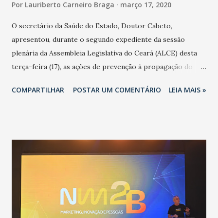
Por
Lauriberto Carneiro Braga
março 17, 2020
O secretário da Saúde do Estado, Doutor Cabeto,
apresentou, durante o segundo expediente da sessão
plenária da Assembleia Legislativa do Ceará (ALCE) desta
terça-feira (17), as ações de prevenção à propagação do
novo coronavírus (Covid-19) e as recentes medidas
COMPARTILHAR
POSTAR UM COMENTÁRIO
LEIA MAIS »
adotadas pelo Governo do Estado na contenção da
pandemia e atendimento aos enfermos. O secretário
informou que o Estado tem desenvolvido um plano de
contingência pautado em formas de reconhecimento da
população suspeita e de cuidados com os ambientes
públicos e domiciliares. “Nós não estamos vivendo uma
epidemia comum, como temos em todos os anos, com
aumento de casos de dengue, influenza ou H1N1. Trata-se
de uma epidemia com um vírus diferente, com um poder de
contaminação maior que outros coronavírus”, apontou o