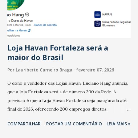
registraram equilíbrio financeiro. Já o percentual de
estabelecimentos no prejuízo ficou em 19%, pouco abaixo
do observado no mês anterior. Outros 1% não existiam em
novembro. Em relação a outubro, o faturamento também
cresceu. De acordo com a pesquisa, 44% dos n...
Loja Havan Fortaleza será a
maior do Brasil
Por
Lauriberto Carneiro Braga
fevereiro 07, 2026
O dono e vendedor das Lojas Havan, Luciano Hang anuncia,
que a loja Fortaleza será a de número 200 da Rede. A
previsão é que a Loja Havan Fortaleza seja inaugurada até
final de 2026, oferecendo 200 empregos diretos,
totalizando na Rede 25 mil vendedores. A localização da
COMPARTILHAR
POSTAR UM COMENTÁRIO
LEIA MAIS »
Havan Fortaleza ainda não foi anunciada oficialmente, mas
fontes extraoficiais indicam, que será na Avenida