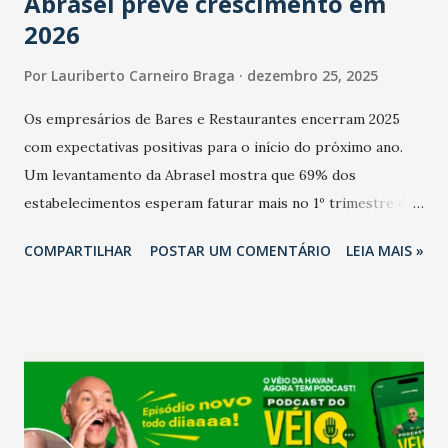
Abrasel prevê crescimento em
2026
Por
Lauriberto Carneiro Braga
dezembro 25, 2025
Os empresários de Bares e Restaurantes encerram 2025
com expectativas positivas para o início do próximo ano.
Um levantamento da Abrasel mostra que 69% dos
estabelecimentos esperam faturar mais no 1º trimestre de
2026 em comparação com o mesmo período de 2025. Em
COMPARTILHAR
POSTAR UM COMENTÁRIO
LEIA MAIS »
relação ao último trimestre deste ano, 56% também
projetam crescimento (foto Helena Lopes). A confiança do
setor é sustentada principalmente pelo desempenho
recente das empresas, impulsionado pelas
confraternizações de fim de ano e pelo pagamento do 13º
Salário para um número maior de trabalhadores, já que o
país tem a menor taxa de desemprego dos anos recentes.