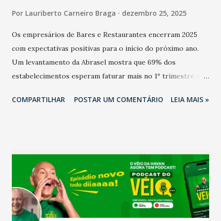
Por
Lauriberto Carneiro Braga
dezembro 25, 2025
Os empresários de Bares e Restaurantes encerram 2025
com expectativas positivas para o início do próximo ano.
Um levantamento da Abrasel mostra que 69% dos
estabelecimentos esperam faturar mais no 1º trimestre de
2026 em comparação com o mesmo período de 2025. Em
COMPARTILHAR
POSTAR UM COMENTÁRIO
LEIA MAIS »
relação ao último trimestre deste ano, 56% também
projetam crescimento (foto Helena Lopes). A confiança do
setor é sustentada principalmente pelo desempenho
recente das empresas, impulsionado pelas
confraternizações de fim de ano e pelo pagamento do 13º
Salário para um número maior de trabalhadores, já que o
país tem a menor taxa de desemprego dos anos recentes.
Ainda segundo a Pesquisa, em novembro de 2025, 40% dos
bares e restaurantes operaram com lucro e outros 40%