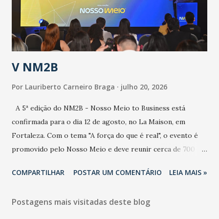
secretário. Segundo ele, é uma epidemia com chance de
contaminação alta, podendo gerar um grande risco à
população e ao sistema de saúde. “Precisamos saber fazer a
estratificação do risco da doença, para não so...
V NM2B
Por
Lauriberto Carneiro Braga
julho 20, 2026
A 5ª edição do NM2B - Nosso Meio to Business está
confirmada para o dia 12 de agosto, no La Maison, em
Fortaleza. Com o tema "A força do que é real", o evento é
promovido pelo Nosso Meio e deve reunir cerca de 700
participantes, entre executivos, empreendedores, gestores
COMPARTILHAR
POSTAR UM COMENTÁRIO
LEIA MAIS »
e lideranças do Mercado Nacional. Desde 2022, o NM2B
consolidou-se como um dos principais encontros do setor
Postagens mais visitadas deste blog
de negócios do Nordeste, reunindo profissionais de marcas
como Bradesco, Samsung, Carrefour, Banco do Nordeste,