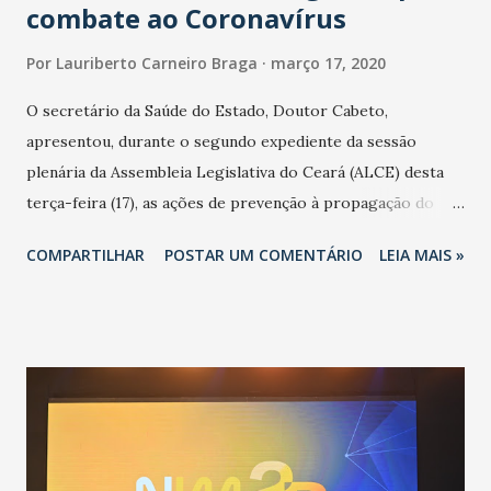
combate ao Coronavírus
Por
Lauriberto Carneiro Braga
março 17, 2020
O secretário da Saúde do Estado, Doutor Cabeto,
apresentou, durante o segundo expediente da sessão
plenária da Assembleia Legislativa do Ceará (ALCE) desta
terça-feira (17), as ações de prevenção à propagação do
novo coronavírus (Covid-19) e as recentes medidas
COMPARTILHAR
POSTAR UM COMENTÁRIO
LEIA MAIS »
adotadas pelo Governo do Estado na contenção da
pandemia e atendimento aos enfermos. O secretário
informou que o Estado tem desenvolvido um plano de
contingência pautado em formas de reconhecimento da
população suspeita e de cuidados com os ambientes
públicos e domiciliares. “Nós não estamos vivendo uma
epidemia comum, como temos em todos os anos, com
aumento de casos de dengue, influenza ou H1N1. Trata-se