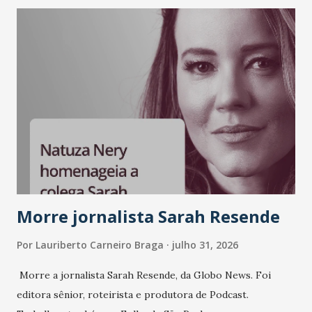
LinkedIn, VISA, Grupo 3corações, TikTok e M. Dias Branco.
A nova edição chega em um momento em que autenticidade
e consistência ganham peso nas conversas sobre marca,
liderança e estratégia. - Vivemos um momento em que todo
mundo fala muito e poucos entregam de verdade. O NM2B
sempre existiu para dar palco a quem constrói com
consistência, e nesta edição isso fica ainda mais claro.
Vamos reforçar que ser genuíno sustenta a confiança entre
marcas, pessoas e mercado", afirma Tamires So...
Morre jornalista Sarah Resende
Por
Lauriberto Carneiro Braga
julho 31, 2026
Morre a jornalista Sarah Resende, da Globo News. Foi
editora sênior, roteirista e produtora de Podcast.