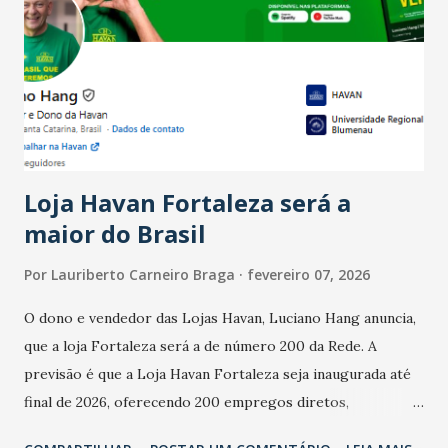
Ainda segundo a Pesquisa, em novembro de 2025, 40% dos
bares e restaurantes operaram com lucro e outros 40%
registraram equilíbrio financeiro. Já o percentual de
estabelecimentos no prejuízo ficou em 19%, pouco abaixo
do observado no mês anterior. Outros 1% não existiam em
novembro. Em relação a outubro, o faturamento também
cresceu. De acordo com a pesquisa, 44% dos n...
Loja Havan Fortaleza será a
maior do Brasil
Por
Lauriberto Carneiro Braga
fevereiro 07, 2026
O dono e vendedor das Lojas Havan, Luciano Hang anuncia,
que a loja Fortaleza será a de número 200 da Rede. A
previsão é que a Loja Havan Fortaleza seja inaugurada até
final de 2026, oferecendo 200 empregos diretos,
totalizando na Rede 25 mil vendedores. A localização da