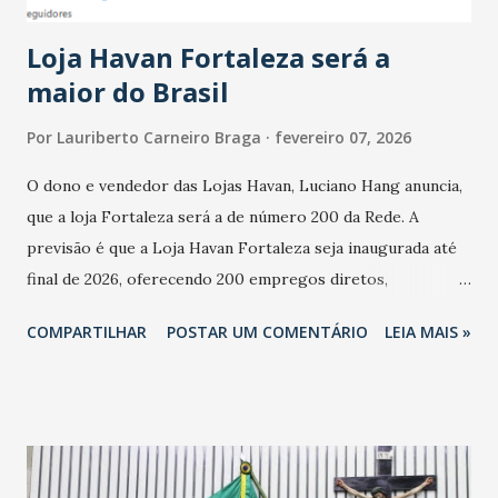
cresceu. De acordo com a pesquisa, 44% dos n...
Loja Havan Fortaleza será a
maior do Brasil
Por
Lauriberto Carneiro Braga
fevereiro 07, 2026
O dono e vendedor das Lojas Havan, Luciano Hang anuncia,
que a loja Fortaleza será a de número 200 da Rede. A
previsão é que a Loja Havan Fortaleza seja inaugurada até
final de 2026, oferecendo 200 empregos diretos,
totalizando na Rede 25 mil vendedores. A localização da
COMPARTILHAR
POSTAR UM COMENTÁRIO
LEIA MAIS »
Havan Fortaleza ainda não foi anunciada oficialmente, mas
fontes extraoficiais indicam, que será na Avenida
Washington Soares-Messejana. Uma coisa é certa: será a
maior loja Havan do Brasil.