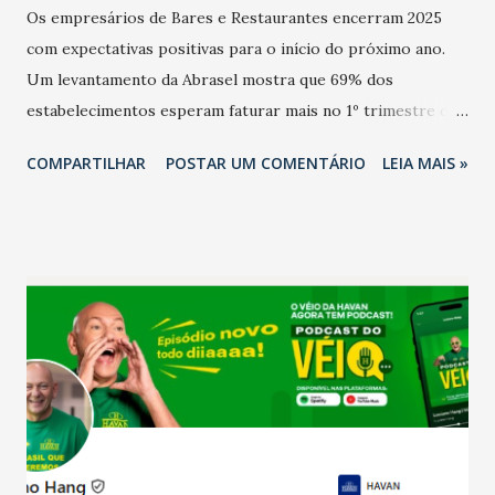
Os empresários de Bares e Restaurantes encerram 2025
com expectativas positivas para o início do próximo ano.
Um levantamento da Abrasel mostra que 69% dos
estabelecimentos esperam faturar mais no 1º trimestre de
2026 em comparação com o mesmo período de 2025. Em
COMPARTILHAR
POSTAR UM COMENTÁRIO
LEIA MAIS »
relação ao último trimestre deste ano, 56% também
projetam crescimento (foto Helena Lopes). A confiança do
setor é sustentada principalmente pelo desempenho
recente das empresas, impulsionado pelas
confraternizações de fim de ano e pelo pagamento do 13º
Salário para um número maior de trabalhadores, já que o
país tem a menor taxa de desemprego dos anos recentes.
Ainda segundo a Pesquisa, em novembro de 2025, 40% dos
bares e restaurantes operaram com lucro e outros 40%
registraram equilíbrio financeiro. Já o percentual de
estabelecimentos no prejuízo ficou em 19%, pouco abaixo