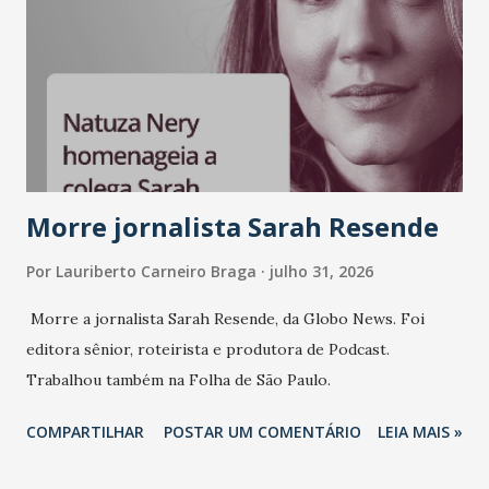
liderança e estratégia. - Vivemos um momento em que todo
mundo fala muito e poucos entregam de verdade. O NM2B
sempre existiu para dar palco a quem constrói com
consistência, e nesta edição isso fica ainda mais claro.
Vamos reforçar que ser genuíno sustenta a confiança entre
marcas, pessoas e mercado", afirma Tamires So...
Morre jornalista Sarah Resende
Por
Lauriberto Carneiro Braga
julho 31, 2026
Morre a jornalista Sarah Resende, da Globo News. Foi
editora sênior, roteirista e produtora de Podcast.
Trabalhou também na Folha de São Paulo.
COMPARTILHAR
POSTAR UM COMENTÁRIO
LEIA MAIS »