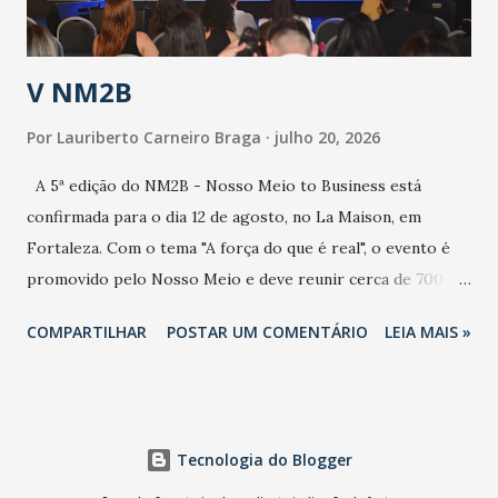
população e ao sistema de saúde. “Precisamos saber fazer a
estratificação do risco da doença, para não so...
V NM2B
Por
Lauriberto Carneiro Braga
julho 20, 2026
A 5ª edição do NM2B - Nosso Meio to Business está
confirmada para o dia 12 de agosto, no La Maison, em
Fortaleza. Com o tema "A força do que é real", o evento é
promovido pelo Nosso Meio e deve reunir cerca de 700
participantes, entre executivos, empreendedores, gestores
COMPARTILHAR
POSTAR UM COMENTÁRIO
LEIA MAIS »
e lideranças do Mercado Nacional. Desde 2022, o NM2B
consolidou-se como um dos principais encontros do setor
de negócios do Nordeste, reunindo profissionais de marcas
como Bradesco, Samsung, Carrefour, Banco do Nordeste,
Tecnologia do Blogger
LinkedIn, VISA, Grupo 3corações, TikTok e M. Dias Branco.
A nova edição chega em um momento em que autenticidade