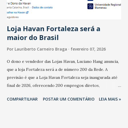
do observado no mês anterior. Outros 1% não existiam em
novembro. Em relação a outubro, o faturamento também
cresceu. De acordo com a pesquisa, 44% dos n...
Loja Havan Fortaleza será a
maior do Brasil
Por
Lauriberto Carneiro Braga
fevereiro 07, 2026
O dono e vendedor das Lojas Havan, Luciano Hang anuncia,
que a loja Fortaleza será a de número 200 da Rede. A
previsão é que a Loja Havan Fortaleza seja inaugurada até
final de 2026, oferecendo 200 empregos diretos,
totalizando na Rede 25 mil vendedores. A localização da
COMPARTILHAR
POSTAR UM COMENTÁRIO
LEIA MAIS »
Havan Fortaleza ainda não foi anunciada oficialmente, mas
fontes extraoficiais indicam, que será na Avenida
Washington Soares-Messejana. Uma coisa é certa: será a
maior loja Havan do Brasil.