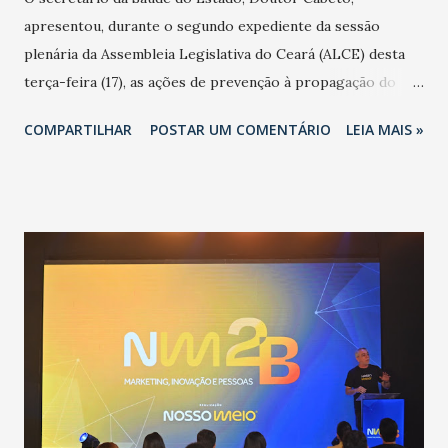
apresentou, durante o segundo expediente da sessão
plenária da Assembleia Legislativa do Ceará (ALCE) desta
terça-feira (17), as ações de prevenção à propagação do
novo coronavírus (Covid-19) e as recentes medidas
COMPARTILHAR
POSTAR UM COMENTÁRIO
LEIA MAIS »
adotadas pelo Governo do Estado na contenção da
pandemia e atendimento aos enfermos. O secretário
informou que o Estado tem desenvolvido um plano de
contingência pautado em formas de reconhecimento da
população suspeita e de cuidados com os ambientes
públicos e domiciliares. “Nós não estamos vivendo uma
epidemia comum, como temos em todos os anos, com
aumento de casos de dengue, influenza ou H1N1. Trata-se
de uma epidemia com um vírus diferente, com um poder de
contaminação maior que outros coronavírus”, apontou o
secretário. Segundo ele, é uma epidemia com chance de
contaminação alta, podendo gerar um grande risco à