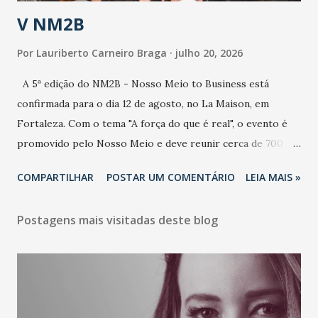
estratificação do risco da doença, para não so...
V NM2B
Por
Lauriberto Carneiro Braga
julho 20, 2026
A 5ª edição do NM2B - Nosso Meio to Business está
confirmada para o dia 12 de agosto, no La Maison, em
Fortaleza. Com o tema "A força do que é real", o evento é
promovido pelo Nosso Meio e deve reunir cerca de 700
participantes, entre executivos, empreendedores, gestores
COMPARTILHAR
POSTAR UM COMENTÁRIO
LEIA MAIS »
e lideranças do Mercado Nacional. Desde 2022, o NM2B
consolidou-se como um dos principais encontros do setor
Postagens mais visitadas deste blog
de negócios do Nordeste, reunindo profissionais de marcas
como Bradesco, Samsung, Carrefour, Banco do Nordeste,
LinkedIn, VISA, Grupo 3corações, TikTok e M. Dias Branco.
A nova edição chega em um momento em que autenticidade
e consistência ganham peso nas conversas sobre marca,