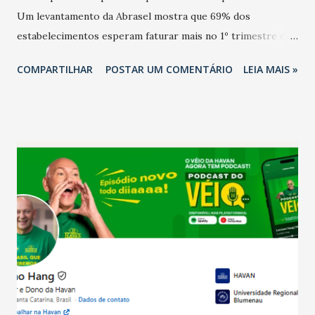
Um levantamento da Abrasel mostra que 69% dos
estabelecimentos esperam faturar mais no 1º trimestre de
2026 em comparação com o mesmo período de 2025. Em
COMPARTILHAR
POSTAR UM COMENTÁRIO
LEIA MAIS »
relação ao último trimestre deste ano, 56% também
projetam crescimento (foto Helena Lopes). A confiança do
setor é sustentada principalmente pelo desempenho
recente das empresas, impulsionado pelas
confraternizações de fim de ano e pelo pagamento do 13º
Salário para um número maior de trabalhadores, já que o
país tem a menor taxa de desemprego dos anos recentes.
Ainda segundo a Pesquisa, em novembro de 2025, 40% dos
bares e restaurantes operaram com lucro e outros 40%
registraram equilíbrio financeiro. Já o percentual de
estabelecimentos no prejuízo ficou em 19%, pouco abaixo
do observado no mês anterior. Outros 1% não existiam em
novembro. Em relação a outubro, o faturamento também