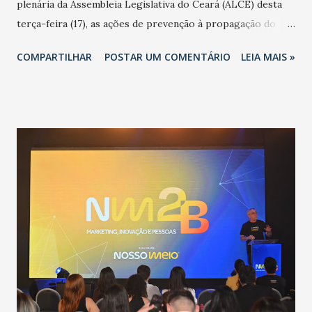
plenária da Assembleia Legislativa do Ceará (ALCE) desta
terça-feira (17), as ações de prevenção à propagação do
novo coronavírus (Covid-19) e as recentes medidas
COMPARTILHAR
POSTAR UM COMENTÁRIO
LEIA MAIS »
adotadas pelo Governo do Estado na contenção da
pandemia e atendimento aos enfermos. O secretário
informou que o Estado tem desenvolvido um plano de
contingência pautado em formas de reconhecimento da
população suspeita e de cuidados com os ambientes
públicos e domiciliares. “Nós não estamos vivendo uma
epidemia comum, como temos em todos os anos, com
aumento de casos de dengue, influenza ou H1N1. Trata-se
de uma epidemia com um vírus diferente, com um poder de
contaminação maior que outros coronavírus”, apontou o
secretário. Segundo ele, é uma epidemia com chance de
contaminação alta, podendo gerar um grande risco à
população e ao sistema de saúde. “Precisamos saber fazer a