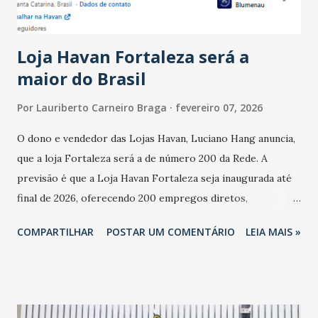
novembro. Em relação a outubro, o faturamento também
cresceu. De acordo com a pesquisa, 44% dos n...
Loja Havan Fortaleza será a
maior do Brasil
Por
Lauriberto Carneiro Braga
fevereiro 07, 2026
O dono e vendedor das Lojas Havan, Luciano Hang anuncia,
que a loja Fortaleza será a de número 200 da Rede. A
previsão é que a Loja Havan Fortaleza seja inaugurada até
final de 2026, oferecendo 200 empregos diretos,
totalizando na Rede 25 mil vendedores. A localização da
COMPARTILHAR
POSTAR UM COMENTÁRIO
LEIA MAIS »
Havan Fortaleza ainda não foi anunciada oficialmente, mas
fontes extraoficiais indicam, que será na Avenida
Washington Soares-Messejana. Uma coisa é certa: será a
maior loja Havan do Brasil.