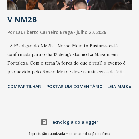
população e ao sistema de saúde. “Precisamos saber fazer a
estratificação do risco da doença, para não so...
V NM2B
Por
Lauriberto Carneiro Braga
julho 20, 2026
A 5ª edição do NM2B - Nosso Meio to Business está
confirmada para o dia 12 de agosto, no La Maison, em
Fortaleza. Com o tema "A força do que é real", o evento é
promovido pelo Nosso Meio e deve reunir cerca de 700
participantes, entre executivos, empreendedores, gestores
COMPARTILHAR
POSTAR UM COMENTÁRIO
LEIA MAIS »
e lideranças do Mercado Nacional. Desde 2022, o NM2B
consolidou-se como um dos principais encontros do setor
de negócios do Nordeste, reunindo profissionais de marcas
como Bradesco, Samsung, Carrefour, Banco do Nordeste,
Tecnologia do Blogger
LinkedIn, VISA, Grupo 3corações, TikTok e M. Dias Branco.
A nova edição chega em um momento em que autenticidade
Reprodução autorizada mediante indicação da fonte