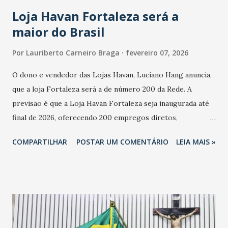
cresceu. De acordo com a pesquisa, 44% dos n...
Loja Havan Fortaleza será a
maior do Brasil
Por
Lauriberto Carneiro Braga
fevereiro 07, 2026
O dono e vendedor das Lojas Havan, Luciano Hang anuncia,
que a loja Fortaleza será a de número 200 da Rede. A
previsão é que a Loja Havan Fortaleza seja inaugurada até
final de 2026, oferecendo 200 empregos diretos,
totalizando na Rede 25 mil vendedores. A localização da
COMPARTILHAR
POSTAR UM COMENTÁRIO
LEIA MAIS »
Havan Fortaleza ainda não foi anunciada oficialmente, mas
fontes extraoficiais indicam, que será na Avenida
Washington Soares-Messejana. Uma coisa é certa: será a
maior loja Havan do Brasil.