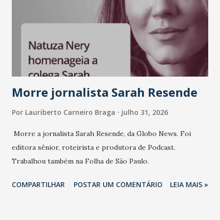
mundo fala muito e poucos entregam de verdade. O NM2B
sempre existiu para dar palco a quem constrói com
consistência, e nesta edição isso fica ainda mais claro.
Vamos reforçar que ser genuíno sustenta a confiança entre
marcas, pessoas e mercado", afirma Tamires So...
Morre jornalista Sarah Resende
Por
Lauriberto Carneiro Braga
julho 31, 2026
Morre a jornalista Sarah Resende, da Globo News. Foi
editora sênior, roteirista e produtora de Podcast.
Trabalhou também na Folha de São Paulo.
COMPARTILHAR
POSTAR UM COMENTÁRIO
LEIA MAIS »