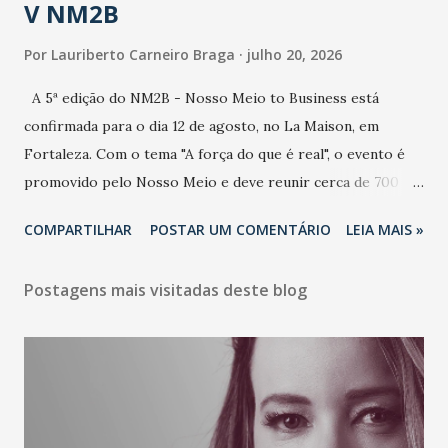
V NM2B
Por
Lauriberto Carneiro Braga
julho 20, 2026
A 5ª edição do NM2B - Nosso Meio to Business está
confirmada para o dia 12 de agosto, no La Maison, em
Fortaleza. Com o tema "A força do que é real", o evento é
promovido pelo Nosso Meio e deve reunir cerca de 700
participantes, entre executivos, empreendedores, gestores
COMPARTILHAR
POSTAR UM COMENTÁRIO
LEIA MAIS »
e lideranças do Mercado Nacional. Desde 2022, o NM2B
consolidou-se como um dos principais encontros do setor
Postagens mais visitadas deste blog
de negócios do Nordeste, reunindo profissionais de marcas
como Bradesco, Samsung, Carrefour, Banco do Nordeste,
LinkedIn, VISA, Grupo 3corações, TikTok e M. Dias Branco.
A nova edição chega em um momento em que autenticidade
e consistência ganham peso nas conversas sobre marca,
liderança e estratégia. - Vivemos um momento em que todo