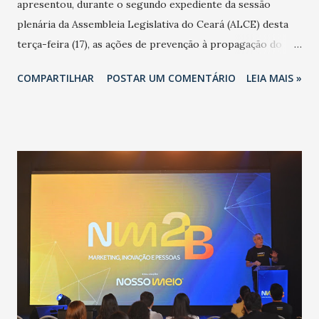
apresentou, durante o segundo expediente da sessão
plenária da Assembleia Legislativa do Ceará (ALCE) desta
terça-feira (17), as ações de prevenção à propagação do
novo coronavírus (Covid-19) e as recentes medidas
COMPARTILHAR
POSTAR UM COMENTÁRIO
LEIA MAIS »
adotadas pelo Governo do Estado na contenção da
pandemia e atendimento aos enfermos. O secretário
informou que o Estado tem desenvolvido um plano de
contingência pautado em formas de reconhecimento da
população suspeita e de cuidados com os ambientes
públicos e domiciliares. “Nós não estamos vivendo uma
epidemia comum, como temos em todos os anos, com
aumento de casos de dengue, influenza ou H1N1. Trata-se
de uma epidemia com um vírus diferente, com um poder de
contaminação maior que outros coronavírus”, apontou o
secretário. Segundo ele, é uma epidemia com chance de
contaminação alta, podendo gerar um grande risco à