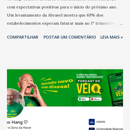
com expectativas positivas para o início do próximo ano.
Um levantamento da Abrasel mostra que 69% dos
estabelecimentos esperam faturar mais no 1º trimestre de
2026 em comparação com o mesmo período de 2025. Em
COMPARTILHAR
POSTAR UM COMENTÁRIO
LEIA MAIS »
relação ao último trimestre deste ano, 56% também
projetam crescimento (foto Helena Lopes). A confiança do
setor é sustentada principalmente pelo desempenho
recente das empresas, impulsionado pelas
confraternizações de fim de ano e pelo pagamento do 13º
Salário para um número maior de trabalhadores, já que o
país tem a menor taxa de desemprego dos anos recentes.
Ainda segundo a Pesquisa, em novembro de 2025, 40% dos
bares e restaurantes operaram com lucro e outros 40%
registraram equilíbrio financeiro. Já o percentual de
estabelecimentos no prejuízo ficou em 19%, pouco abaixo
do observado no mês anterior. Outros 1% não existiam em