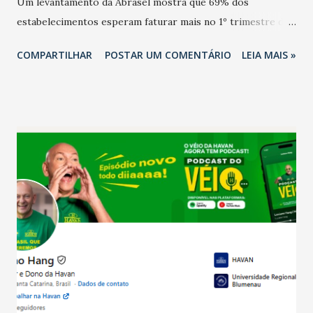
Um levantamento da Abrasel mostra que 69% dos
estabelecimentos esperam faturar mais no 1º trimestre de
2026 em comparação com o mesmo período de 2025. Em
COMPARTILHAR
POSTAR UM COMENTÁRIO
LEIA MAIS »
relação ao último trimestre deste ano, 56% também
projetam crescimento (foto Helena Lopes). A confiança do
setor é sustentada principalmente pelo desempenho
recente das empresas, impulsionado pelas
confraternizações de fim de ano e pelo pagamento do 13º
Salário para um número maior de trabalhadores, já que o
país tem a menor taxa de desemprego dos anos recentes.
Ainda segundo a Pesquisa, em novembro de 2025, 40% dos
bares e restaurantes operaram com lucro e outros 40%
registraram equilíbrio financeiro. Já o percentual de
estabelecimentos no prejuízo ficou em 19%, pouco abaixo
do observado no mês anterior. Outros 1% não existiam em
novembro. Em relação a outubro, o faturamento também