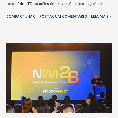
terça-feira (17), as ações de prevenção à propagação do
novo coronavírus (Covid-19) e as recentes medidas
COMPARTILHAR
POSTAR UM COMENTÁRIO
LEIA MAIS »
adotadas pelo Governo do Estado na contenção da
pandemia e atendimento aos enfermos. O secretário
informou que o Estado tem desenvolvido um plano de
contingência pautado em formas de reconhecimento da
população suspeita e de cuidados com os ambientes
públicos e domiciliares. “Nós não estamos vivendo uma
epidemia comum, como temos em todos os anos, com
aumento de casos de dengue, influenza ou H1N1. Trata-se
de uma epidemia com um vírus diferente, com um poder de
contaminação maior que outros coronavírus”, apontou o
secretário. Segundo ele, é uma epidemia com chance de
contaminação alta, podendo gerar um grande risco à
população e ao sistema de saúde. “Precisamos saber fazer a
estratificação do risco da doença, para não so...