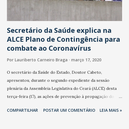
Secretário da Saúde explica na
ALCE Plano de Contingência para
combate ao Coronavírus
Por
Lauriberto Carneiro Braga
março 17, 2020
O secretário da Saúde do Estado, Doutor Cabeto,
apresentou, durante o segundo expediente da sessão
plenária da Assembleia Legislativa do Ceará (ALCE) desta
terça-feira (17), as ações de prevenção à propagação do
novo coronavírus (Covid-19) e as recentes medidas
COMPARTILHAR
POSTAR UM COMENTÁRIO
LEIA MAIS »
adotadas pelo Governo do Estado na contenção da
pandemia e atendimento aos enfermos. O secretário
informou que o Estado tem desenvolvido um plano de