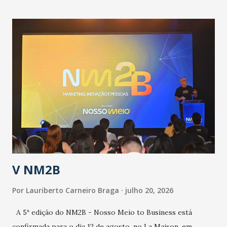
contingência pautado em formas de reconhecimento da
população suspeita e de cuidados com os ambientes
públicos e domiciliares. “Nós não estamos vivendo uma
epidemia comum, como temos em todos os anos, com
aumento de casos de dengue, influenza ou H1N1. Trata-se
de uma epidemia com um vírus diferente, com um poder de
contaminação maior que outros coronavírus”, apontou o
secretário. Segundo ele, é uma epidemia com chance de
contaminação alta, podendo gerar um grande risco à
população e ao sistema de saúde. “Precisamos saber fazer a
estratificação do risco da doença, para não so...
V NM2B
Por
Lauriberto Carneiro Braga
julho 20, 2026
A 5ª edição do NM2B - Nosso Meio to Business está
confirmada para o dia 12 de agosto, no La Maison, em