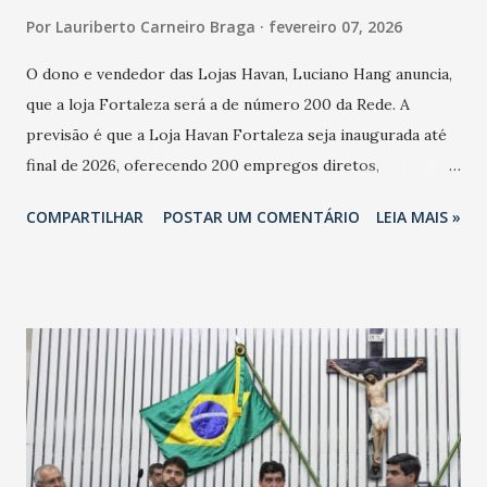
Por
Lauriberto Carneiro Braga
fevereiro 07, 2026
O dono e vendedor das Lojas Havan, Luciano Hang anuncia,
que a loja Fortaleza será a de número 200 da Rede. A
previsão é que a Loja Havan Fortaleza seja inaugurada até
final de 2026, oferecendo 200 empregos diretos,
totalizando na Rede 25 mil vendedores. A localização da
COMPARTILHAR
POSTAR UM COMENTÁRIO
LEIA MAIS »
Havan Fortaleza ainda não foi anunciada oficialmente, mas
fontes extraoficiais indicam, que será na Avenida
Washington Soares-Messejana. Uma coisa é certa: será a
maior loja Havan do Brasil.