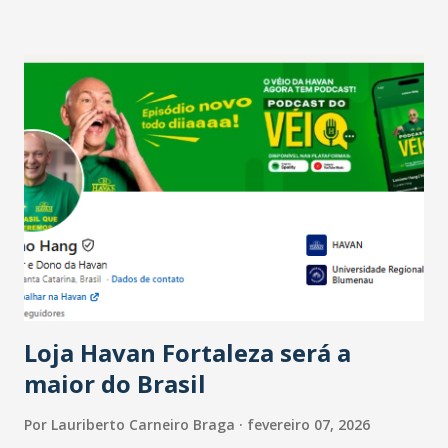
setor é sustentada principalmente pelo desempenho
recente das empresas, impulsionado pelas
confraternizações de fim de ano e pelo pagamento do 13º
Salário para um número maior de trabalhadores, já que o
país tem a menor taxa de desemprego dos anos recentes.
Ainda segundo a Pesquisa, em novembro de 2025, 40% dos
bares e restaurantes operaram com lucro e outros 40%
registraram equilíbrio financeiro. Já o percentual de
estabelecimentos no prejuízo ficou em 19%, pouco abaixo
do observado no mês anterior. Outros 1% não existiam em
novembro. Em relação a outubro, o faturamento também
cresceu. De acordo com a pesquisa, 44% dos n...
Loja Havan Fortaleza será a
maior do Brasil
Por
Lauriberto Carneiro Braga
fevereiro 07, 2026