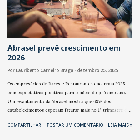
Abrasel prevê crescimento em
2026
Por
Lauriberto Carneiro Braga
dezembro 25, 2025
Os empresários de Bares e Restaurantes encerram 2025
com expectativas positivas para o início do próximo ano.
Um levantamento da Abrasel mostra que 69% dos
estabelecimentos esperam faturar mais no 1º trimestre de
2026 em comparação com o mesmo período de 2025. Em
COMPARTILHAR
POSTAR UM COMENTÁRIO
LEIA MAIS »
relação ao último trimestre deste ano, 56% também
projetam crescimento (foto Helena Lopes). A confiança do