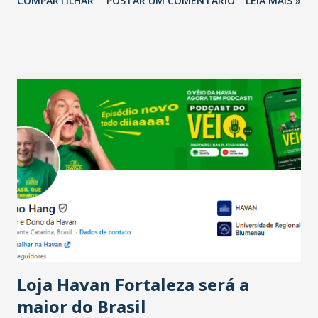
COMPARTILHAR
POSTAR UM COMENTÁRIO
LEIA MAIS »
relação ao último trimestre deste ano, 56% também
projetam crescimento (foto Helena Lopes). A confiança do
setor é sustentada principalmente pelo desempenho
recente das empresas, impulsionado pelas
confraternizações de fim de ano e pelo pagamento do 13º
Salário para um número maior de trabalhadores, já que o
país tem a menor taxa de desemprego dos anos recentes.
Ainda segundo a Pesquisa, em novembro de 2025, 40% dos
bares e restaurantes operaram com lucro e outros 40%
registraram equilíbrio financeiro. Já o percentual de
estabelecimentos no prejuízo ficou em 19%, pouco abaixo
do observado no mês anterior. Outros 1% não existiam em
novembro. Em relação a outubro, o faturamento também
cresceu. De acordo com a pesquisa, 44% dos n...
Loja Havan Fortaleza será a
maior do Brasil