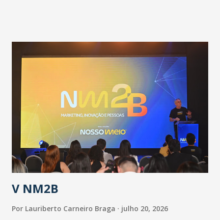
pandemia e atendimento aos enfermos. O secretário
informou que o Estado tem desenvolvido um plano de
contingência pautado em formas de reconhecimento da
população suspeita e de cuidados com os ambientes
públicos e domiciliares. “Nós não estamos vivendo uma
epidemia comum, como temos em todos os anos, com
aumento de casos de dengue, influenza ou H1N1. Trata-se
de uma epidemia com um vírus diferente, com um poder de
contaminação maior que outros coronavírus”, apontou o
secretário. Segundo ele, é uma epidemia com chance de
contaminação alta, podendo gerar um grande risco à
população e ao sistema de saúde. “Precisamos saber fazer a
estratificação do risco da doença, para não so...
V NM2B
Por
Lauriberto Carneiro Braga
julho 20, 2026