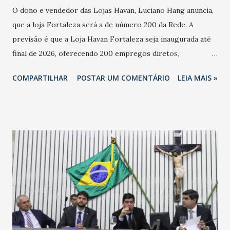
O dono e vendedor das Lojas Havan, Luciano Hang anuncia,
que a loja Fortaleza será a de número 200 da Rede. A
previsão é que a Loja Havan Fortaleza seja inaugurada até
final de 2026, oferecendo 200 empregos diretos,
totalizando na Rede 25 mil vendedores. A localização da
COMPARTILHAR
POSTAR UM COMENTÁRIO
LEIA MAIS »
Havan Fortaleza ainda não foi anunciada oficialmente, mas
fontes extraoficiais indicam, que será na Avenida
Washington Soares-Messejana. Uma coisa é certa: será a
maior loja Havan do Brasil.