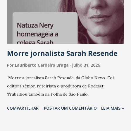
mundo fala muito e poucos entregam de verdade. O NM2B
sempre existiu para dar palco a quem constrói com
consistência, e nesta edição isso fica ainda mais claro.
Vamos reforçar que ser genuíno sustenta a confiança entre
marcas, pessoas e mercado", afirma Tamires So...
Morre jornalista Sarah Resende
Por
Lauriberto Carneiro Braga
julho 31, 2026
Morre a jornalista Sarah Resende, da Globo News. Foi
editora sênior, roteirista e produtora de Podcast.
Trabalhou também na Folha de São Paulo.
COMPARTILHAR
POSTAR UM COMENTÁRIO
LEIA MAIS »