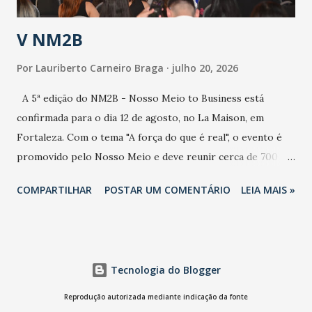
população e ao sistema de saúde. “Precisamos saber fazer a
estratificação do risco da doença, para não so...
V NM2B
Por
Lauriberto Carneiro Braga
julho 20, 2026
A 5ª edição do NM2B - Nosso Meio to Business está
confirmada para o dia 12 de agosto, no La Maison, em
Fortaleza. Com o tema "A força do que é real", o evento é
promovido pelo Nosso Meio e deve reunir cerca de 700
participantes, entre executivos, empreendedores, gestores
COMPARTILHAR
POSTAR UM COMENTÁRIO
LEIA MAIS »
e lideranças do Mercado Nacional. Desde 2022, o NM2B
consolidou-se como um dos principais encontros do setor
de negócios do Nordeste, reunindo profissionais de marcas
como Bradesco, Samsung, Carrefour, Banco do Nordeste,
Tecnologia do Blogger
LinkedIn, VISA, Grupo 3corações, TikTok e M. Dias Branco.
A nova edição chega em um momento em que autenticidade
Reprodução autorizada mediante indicação da fonte