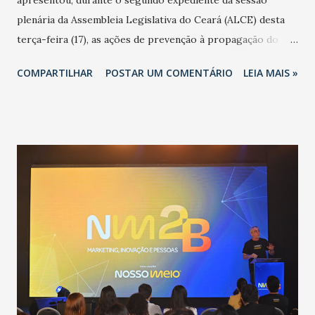
apresentou, durante o segundo expediente da sessão
plenária da Assembleia Legislativa do Ceará (ALCE) desta
terça-feira (17), as ações de prevenção à propagação do
novo coronavírus (Covid-19) e as recentes medidas
COMPARTILHAR
POSTAR UM COMENTÁRIO
LEIA MAIS »
adotadas pelo Governo do Estado na contenção da
pandemia e atendimento aos enfermos. O secretário
informou que o Estado tem desenvolvido um plano de
contingência pautado em formas de reconhecimento da
população suspeita e de cuidados com os ambientes
públicos e domiciliares. “Nós não estamos vivendo uma
epidemia comum, como temos em todos os anos, com
aumento de casos de dengue, influenza ou H1N1. Trata-se
de uma epidemia com um vírus diferente, com um poder de
contaminação maior que outros coronavírus”, apontou o
secretário. Segundo ele, é uma epidemia com chance de
contaminação alta, podendo gerar um grande risco à