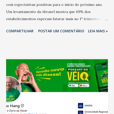
com expectativas positivas para o início do próximo ano.
Um levantamento da Abrasel mostra que 69% dos
estabelecimentos esperam faturar mais no 1º trimestre de
2026 em comparação com o mesmo período de 2025. Em
COMPARTILHAR
POSTAR UM COMENTÁRIO
LEIA MAIS »
relação ao último trimestre deste ano, 56% também
projetam crescimento (foto Helena Lopes). A confiança do
setor é sustentada principalmente pelo desempenho
recente das empresas, impulsionado pelas
confraternizações de fim de ano e pelo pagamento do 13º
Salário para um número maior de trabalhadores, já que o
país tem a menor taxa de desemprego dos anos recentes.
Ainda segundo a Pesquisa, em novembro de 2025, 40% dos
bares e restaurantes operaram com lucro e outros 40%
registraram equilíbrio financeiro. Já o percentual de
estabelecimentos no prejuízo ficou em 19%, pouco abaixo
do observado no mês anterior. Outros 1% não existiam em