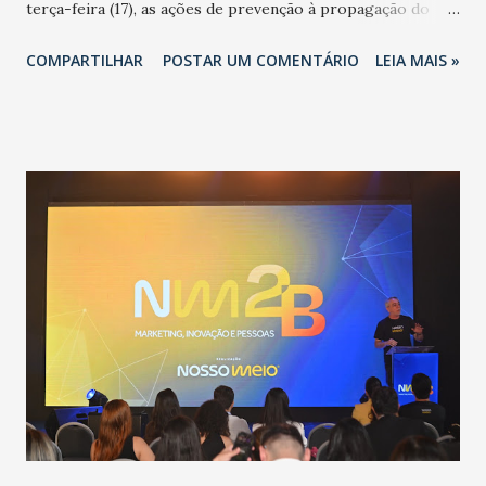
terça-feira (17), as ações de prevenção à propagação do
novo coronavírus (Covid-19) e as recentes medidas
COMPARTILHAR
POSTAR UM COMENTÁRIO
LEIA MAIS »
adotadas pelo Governo do Estado na contenção da
pandemia e atendimento aos enfermos. O secretário
informou que o Estado tem desenvolvido um plano de
contingência pautado em formas de reconhecimento da
população suspeita e de cuidados com os ambientes
públicos e domiciliares. “Nós não estamos vivendo uma
epidemia comum, como temos em todos os anos, com
aumento de casos de dengue, influenza ou H1N1. Trata-se
de uma epidemia com um vírus diferente, com um poder de
contaminação maior que outros coronavírus”, apontou o
secretário. Segundo ele, é uma epidemia com chance de
contaminação alta, podendo gerar um grande risco à
população e ao sistema de saúde. “Precisamos saber fazer a
estratificação do risco da doença, para não so...