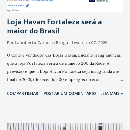
novembro. Em relação a outubro, o faturamento também
cresceu. De acordo com a pesquisa, 44% dos n...
Loja Havan Fortaleza será a
maior do Brasil
Por
Lauriberto Carneiro Braga
fevereiro 07, 2026
O dono e vendedor das Lojas Havan, Luciano Hang anuncia,
que a loja Fortaleza será a de número 200 da Rede. A
previsão é que a Loja Havan Fortaleza seja inaugurada até
final de 2026, oferecendo 200 empregos diretos,
totalizando na Rede 25 mil vendedores. A localização da
COMPARTILHAR
POSTAR UM COMENTÁRIO
LEIA MAIS »
Havan Fortaleza ainda não foi anunciada oficialmente, mas
fontes extraoficiais indicam, que será na Avenida
Washington Soares-Messejana. Uma coisa é certa: será a
maior loja Havan do Brasil.