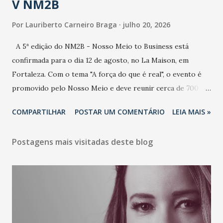
V NM2B
Por
Lauriberto Carneiro Braga
julho 20, 2026
A 5ª edição do NM2B - Nosso Meio to Business está
confirmada para o dia 12 de agosto, no La Maison, em
Fortaleza. Com o tema "A força do que é real", o evento é
promovido pelo Nosso Meio e deve reunir cerca de 700
participantes, entre executivos, empreendedores, gestores
COMPARTILHAR
POSTAR UM COMENTÁRIO
LEIA MAIS »
e lideranças do Mercado Nacional. Desde 2022, o NM2B
consolidou-se como um dos principais encontros do setor
Postagens mais visitadas deste blog
de negócios do Nordeste, reunindo profissionais de marcas
como Bradesco, Samsung, Carrefour, Banco do Nordeste,
LinkedIn, VISA, Grupo 3corações, TikTok e M. Dias Branco.
A nova edição chega em um momento em que autenticidade
e consistência ganham peso nas conversas sobre marca,
liderança e estratégia. - Vivemos um momento em que todo