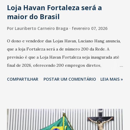
Loja Havan Fortaleza será a
maior do Brasil
Por
Lauriberto Carneiro Braga
fevereiro 07, 2026
O dono e vendedor das Lojas Havan, Luciano Hang anuncia,
que a loja Fortaleza será a de número 200 da Rede. A
previsão é que a Loja Havan Fortaleza seja inaugurada até
final de 2026, oferecendo 200 empregos diretos,
totalizando na Rede 25 mil vendedores. A localização da
COMPARTILHAR
POSTAR UM COMENTÁRIO
LEIA MAIS »
Havan Fortaleza ainda não foi anunciada oficialmente, mas
fontes extraoficiais indicam, que será na Avenida
Washington Soares-Messejana. Uma coisa é certa: será a
maior loja Havan do Brasil.