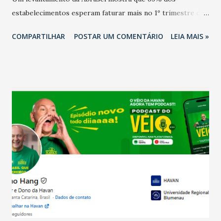
estabelecimentos esperam faturar mais no 1º trimestre de
2026 em comparação com o mesmo período de 2025. Em
COMPARTILHAR
POSTAR UM COMENTÁRIO
LEIA MAIS »
relação ao último trimestre deste ano, 56% também
projetam crescimento (foto Helena Lopes). A confiança do
setor é sustentada principalmente pelo desempenho
recente das empresas, impulsionado pelas
confraternizações de fim de ano e pelo pagamento do 13º
Salário para um número maior de trabalhadores, já que o
país tem a menor taxa de desemprego dos anos recentes.
Ainda segundo a Pesquisa, em novembro de 2025, 40% dos
bares e restaurantes operaram com lucro e outros 40%
registraram equilíbrio financeiro. Já o percentual de
estabelecimentos no prejuízo ficou em 19%, pouco abaixo
do observado no mês anterior. Outros 1% não existiam em
novembro. Em relação a outubro, o faturamento também
cresceu. De acordo com a pesquisa, 44% dos n...