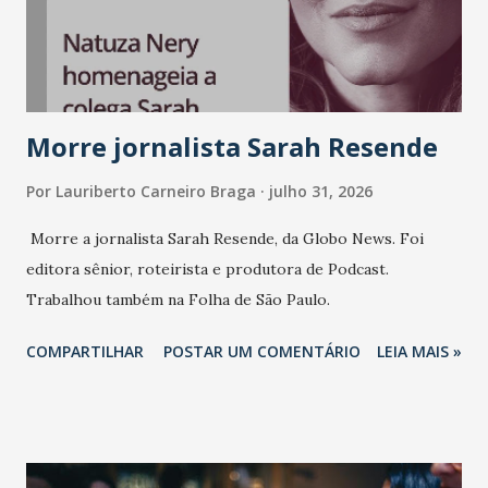
consistência, e nesta edição isso fica ainda mais claro.
Vamos reforçar que ser genuíno sustenta a confiança entre
marcas, pessoas e mercado", afirma Tamires So...
Morre jornalista Sarah Resende
Por
Lauriberto Carneiro Braga
julho 31, 2026
Morre a jornalista Sarah Resende, da Globo News. Foi
editora sênior, roteirista e produtora de Podcast.
Trabalhou também na Folha de São Paulo.
COMPARTILHAR
POSTAR UM COMENTÁRIO
LEIA MAIS »