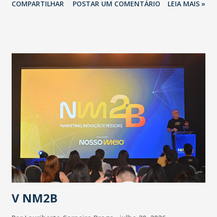
COMPARTILHAR
POSTAR UM COMENTÁRIO
LEIA MAIS »
adotadas pelo Governo do Estado na contenção da
pandemia e atendimento aos enfermos. O secretário
informou que o Estado tem desenvolvido um plano de
contingência pautado em formas de reconhecimento da
população suspeita e de cuidados com os ambientes
públicos e domiciliares. “Nós não estamos vivendo uma
epidemia comum, como temos em todos os anos, com
aumento de casos de dengue, influenza ou H1N1. Trata-se
de uma epidemia com um vírus diferente, com um poder de
contaminação maior que outros coronavírus”, apontou o
secretário. Segundo ele, é uma epidemia com chance de
contaminação alta, podendo gerar um grande risco à
população e ao sistema de saúde. “Precisamos saber fazer a
estratificação do risco da doença, para não so...
V NM2B