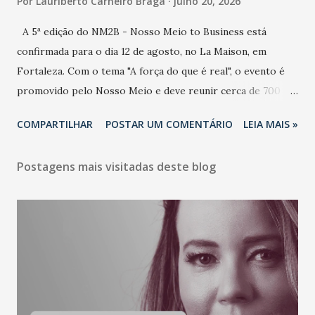
Por
Lauriberto Carneiro Braga
julho 20, 2026
A 5ª edição do NM2B - Nosso Meio to Business está
confirmada para o dia 12 de agosto, no La Maison, em
Fortaleza. Com o tema "A força do que é real", o evento é
promovido pelo Nosso Meio e deve reunir cerca de 700
participantes, entre executivos, empreendedores, gestores
COMPARTILHAR
POSTAR UM COMENTÁRIO
LEIA MAIS »
e lideranças do Mercado Nacional. Desde 2022, o NM2B
consolidou-se como um dos principais encontros do setor
Postagens mais visitadas deste blog
de negócios do Nordeste, reunindo profissionais de marcas
como Bradesco, Samsung, Carrefour, Banco do Nordeste,
LinkedIn, VISA, Grupo 3corações, TikTok e M. Dias Branco.
A nova edição chega em um momento em que autenticidade
e consistência ganham peso nas conversas sobre marca,
liderança e estratégia. - Vivemos um momento em que todo
mundo fala muito e poucos entregam de verdade. O NM2B
sempre existiu para dar palco a quem constrói com