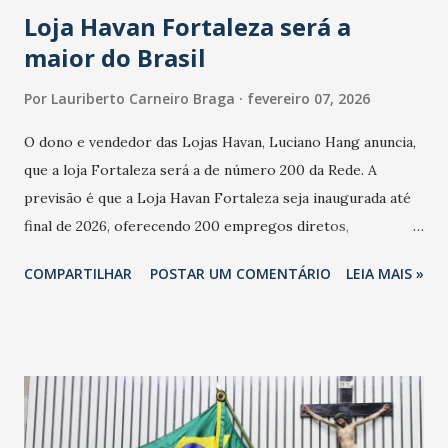
Loja Havan Fortaleza será a
maior do Brasil
Por
Lauriberto Carneiro Braga
fevereiro 07, 2026
O dono e vendedor das Lojas Havan, Luciano Hang anuncia,
que a loja Fortaleza será a de número 200 da Rede. A
previsão é que a Loja Havan Fortaleza seja inaugurada até
final de 2026, oferecendo 200 empregos diretos,
totalizando na Rede 25 mil vendedores. A localização da
COMPARTILHAR
POSTAR UM COMENTÁRIO
LEIA MAIS »
Havan Fortaleza ainda não foi anunciada oficialmente, mas
fontes extraoficiais indicam, que será na Avenida
Washington Soares-Messejana. Uma coisa é certa: será a
maior loja Havan do Brasil.