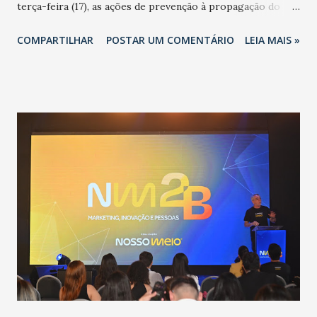
terça-feira (17), as ações de prevenção à propagação do
novo coronavírus (Covid-19) e as recentes medidas
COMPARTILHAR
POSTAR UM COMENTÁRIO
LEIA MAIS »
adotadas pelo Governo do Estado na contenção da
pandemia e atendimento aos enfermos. O secretário
informou que o Estado tem desenvolvido um plano de
contingência pautado em formas de reconhecimento da
população suspeita e de cuidados com os ambientes
públicos e domiciliares. “Nós não estamos vivendo uma
epidemia comum, como temos em todos os anos, com
aumento de casos de dengue, influenza ou H1N1. Trata-se
de uma epidemia com um vírus diferente, com um poder de
contaminação maior que outros coronavírus”, apontou o
secretário. Segundo ele, é uma epidemia com chance de
contaminação alta, podendo gerar um grande risco à
população e ao sistema de saúde. “Precisamos saber fazer a
estratificação do risco da doença, para não so...