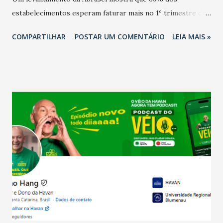
estabelecimentos esperam faturar mais no 1º trimestre de
2026 em comparação com o mesmo período de 2025. Em
COMPARTILHAR
POSTAR UM COMENTÁRIO
LEIA MAIS »
relação ao último trimestre deste ano, 56% também
projetam crescimento (foto Helena Lopes). A confiança do
setor é sustentada principalmente pelo desempenho
recente das empresas, impulsionado pelas
confraternizações de fim de ano e pelo pagamento do 13º
Salário para um número maior de trabalhadores, já que o
país tem a menor taxa de desemprego dos anos recentes.
Ainda segundo a Pesquisa, em novembro de 2025, 40% dos
bares e restaurantes operaram com lucro e outros 40%
registraram equilíbrio financeiro. Já o percentual de
estabelecimentos no prejuízo ficou em 19%, pouco abaixo
do observado no mês anterior. Outros 1% não existiam em
novembro. Em relação a outubro, o faturamento também
cresceu. De acordo com a pesquisa, 44% dos n...