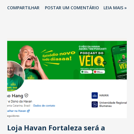
2026 em comparação com o mesmo período de 2025. Em
COMPARTILHAR
POSTAR UM COMENTÁRIO
LEIA MAIS »
relação ao último trimestre deste ano, 56% também
projetam crescimento (foto Helena Lopes). A confiança do
setor é sustentada principalmente pelo desempenho
recente das empresas, impulsionado pelas
confraternizações de fim de ano e pelo pagamento do 13º
Salário para um número maior de trabalhadores, já que o
país tem a menor taxa de desemprego dos anos recentes.
Ainda segundo a Pesquisa, em novembro de 2025, 40% dos
bares e restaurantes operaram com lucro e outros 40%
registraram equilíbrio financeiro. Já o percentual de
estabelecimentos no prejuízo ficou em 19%, pouco abaixo
do observado no mês anterior. Outros 1% não existiam em
novembro. Em relação a outubro, o faturamento também
cresceu. De acordo com a pesquisa, 44% dos n...
Loja Havan Fortaleza será a