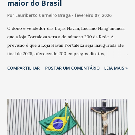
maior do Brasil
Por
Lauriberto Carneiro Braga
fevereiro 07, 2026
O dono e vendedor das Lojas Havan, Luciano Hang anuncia,
que a loja Fortaleza será a de número 200 da Rede. A
previsão é que a Loja Havan Fortaleza seja inaugurada até
final de 2026, oferecendo 200 empregos diretos,
totalizando na Rede 25 mil vendedores. A localização da
COMPARTILHAR
POSTAR UM COMENTÁRIO
LEIA MAIS »
Havan Fortaleza ainda não foi anunciada oficialmente, mas
fontes extraoficiais indicam, que será na Avenida
Washington Soares-Messejana. Uma coisa é certa: será a
maior loja Havan do Brasil.