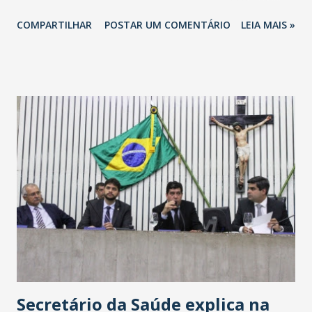
totalizando na Rede 25 mil vendedores. A localização da
COMPARTILHAR
POSTAR UM COMENTÁRIO
LEIA MAIS »
Havan Fortaleza ainda não foi anunciada oficialmente, mas
fontes extraoficiais indicam, que será na Avenida
Washington Soares-Messejana. Uma coisa é certa: será a
maior loja Havan do Brasil.
Secretário da Saúde explica na