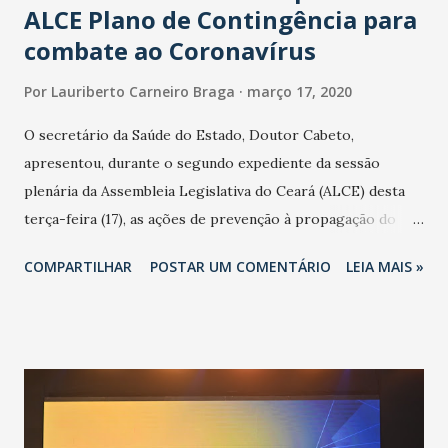
ALCE Plano de Contingência para
combate ao Coronavírus
Por
Lauriberto Carneiro Braga
março 17, 2020
O secretário da Saúde do Estado, Doutor Cabeto,
apresentou, durante o segundo expediente da sessão
plenária da Assembleia Legislativa do Ceará (ALCE) desta
terça-feira (17), as ações de prevenção à propagação do
novo coronavírus (Covid-19) e as recentes medidas
COMPARTILHAR
POSTAR UM COMENTÁRIO
LEIA MAIS »
adotadas pelo Governo do Estado na contenção da
pandemia e atendimento aos enfermos. O secretário
informou que o Estado tem desenvolvido um plano de
contingência pautado em formas de reconhecimento da
população suspeita e de cuidados com os ambientes
públicos e domiciliares. “Nós não estamos vivendo uma
epidemia comum, como temos em todos os anos, com