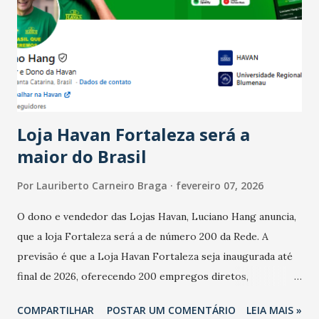
bares e restaurantes operaram com lucro e outros 40%
registraram equilíbrio financeiro. Já o percentual de
estabelecimentos no prejuízo ficou em 19%, pouco abaixo
do observado no mês anterior. Outros 1% não existiam em
novembro. Em relação a outubro, o faturamento também
cresceu. De acordo com a pesquisa, 44% dos n...
Loja Havan Fortaleza será a
maior do Brasil
Por
Lauriberto Carneiro Braga
fevereiro 07, 2026
O dono e vendedor das Lojas Havan, Luciano Hang anuncia,
que a loja Fortaleza será a de número 200 da Rede. A
previsão é que a Loja Havan Fortaleza seja inaugurada até
final de 2026, oferecendo 200 empregos diretos,
totalizando na Rede 25 mil vendedores. A localização da
COMPARTILHAR
POSTAR UM COMENTÁRIO
LEIA MAIS »
Havan Fortaleza ainda não foi anunciada oficialmente, mas