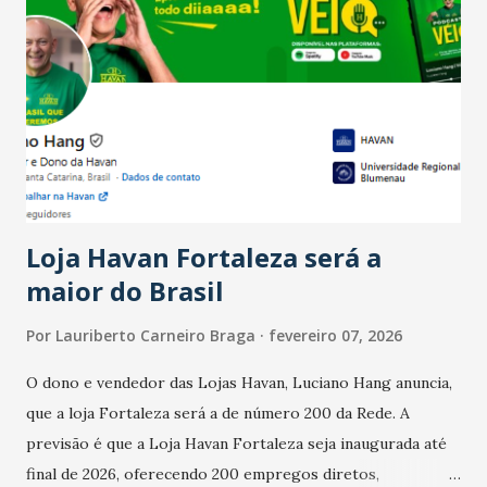
país tem a menor taxa de desemprego dos anos recentes.
Ainda segundo a Pesquisa, em novembro de 2025, 40% dos
bares e restaurantes operaram com lucro e outros 40%
registraram equilíbrio financeiro. Já o percentual de
estabelecimentos no prejuízo ficou em 19%, pouco abaixo
do observado no mês anterior. Outros 1% não existiam em
novembro. Em relação a outubro, o faturamento também
cresceu. De acordo com a pesquisa, 44% dos n...
Loja Havan Fortaleza será a
maior do Brasil
Por
Lauriberto Carneiro Braga
fevereiro 07, 2026
O dono e vendedor das Lojas Havan, Luciano Hang anuncia,
que a loja Fortaleza será a de número 200 da Rede. A
previsão é que a Loja Havan Fortaleza seja inaugurada até
final de 2026, oferecendo 200 empregos diretos,