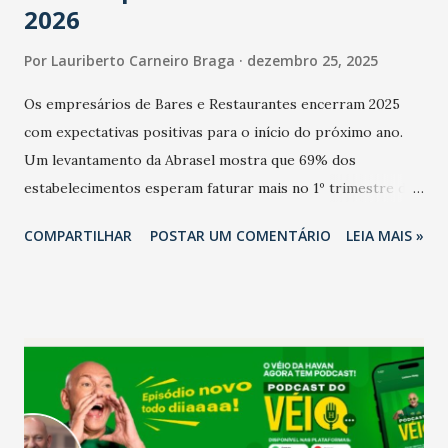
2026
Por
Lauriberto Carneiro Braga
dezembro 25, 2025
Os empresários de Bares e Restaurantes encerram 2025
com expectativas positivas para o início do próximo ano.
Um levantamento da Abrasel mostra que 69% dos
estabelecimentos esperam faturar mais no 1º trimestre de
2026 em comparação com o mesmo período de 2025. Em
COMPARTILHAR
POSTAR UM COMENTÁRIO
LEIA MAIS »
relação ao último trimestre deste ano, 56% também
projetam crescimento (foto Helena Lopes). A confiança do
setor é sustentada principalmente pelo desempenho
recente das empresas, impulsionado pelas
confraternizações de fim de ano e pelo pagamento do 13º
Salário para um número maior de trabalhadores, já que o
país tem a menor taxa de desemprego dos anos recentes.
Ainda segundo a Pesquisa, em novembro de 2025, 40% dos