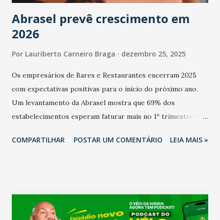
Abrasel prevê crescimento em
2026
Por
Lauriberto Carneiro Braga
dezembro 25, 2025
Os empresários de Bares e Restaurantes encerram 2025
com expectativas positivas para o início do próximo ano.
Um levantamento da Abrasel mostra que 69% dos
estabelecimentos esperam faturar mais no 1º trimestre de
2026 em comparação com o mesmo período de 2025. Em
COMPARTILHAR
POSTAR UM COMENTÁRIO
LEIA MAIS »
relação ao último trimestre deste ano, 56% também
projetam crescimento (foto Helena Lopes). A confiança do
setor é sustentada principalmente pelo desempenho
recente das empresas, impulsionado pelas
confraternizações de fim de ano e pelo pagamento do 13º
Salário para um número maior de trabalhadores, já que o