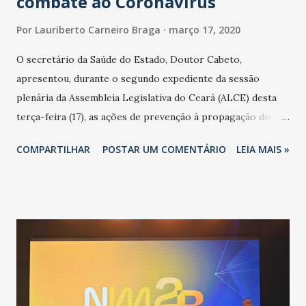
combate ao Coronavírus
Por
Lauriberto Carneiro Braga
março 17, 2020
O secretário da Saúde do Estado, Doutor Cabeto,
apresentou, durante o segundo expediente da sessão
plenária da Assembleia Legislativa do Ceará (ALCE) desta
terça-feira (17), as ações de prevenção à propagação do
novo coronavírus (Covid-19) e as recentes medidas
COMPARTILHAR
POSTAR UM COMENTÁRIO
LEIA MAIS »
adotadas pelo Governo do Estado na contenção da
pandemia e atendimento aos enfermos. O secretário
informou que o Estado tem desenvolvido um plano de
contingência pautado em formas de reconhecimento da
população suspeita e de cuidados com os ambientes
públicos e domiciliares. “Nós não estamos vivendo uma
epidemia comum, como temos em todos os anos, com
aumento de casos de dengue, influenza ou H1N1. Trata-se