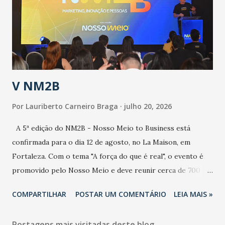
de uma epidemia com um vírus diferente, com um poder de
contaminação maior que outros coronavírus”, apontou o
secretário. Segundo ele, é uma epidemia com chance de
contaminação alta, podendo gerar um grande risco à
população e ao sistema de saúde. “Precisamos saber fazer a
estratificação do risco da doença, para não so...
V NM2B
Por
Lauriberto Carneiro Braga
julho 20, 2026
A 5ª edição do NM2B - Nosso Meio to Business está
confirmada para o dia 12 de agosto, no La Maison, em
Fortaleza. Com o tema "A força do que é real", o evento é
promovido pelo Nosso Meio e deve reunir cerca de 700
participantes, entre executivos, empreendedores, gestores
COMPARTILHAR
POSTAR UM COMENTÁRIO
LEIA MAIS »
e lideranças do Mercado Nacional. Desde 2022, o NM2B
consolidou-se como um dos principais encontros do setor
Postagens mais visitadas deste blog