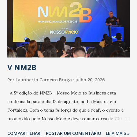
aumento de casos de dengue, influenza ou H1N1. Trata-se
de uma epidemia com um vírus diferente, com um poder de
contaminação maior que outros coronavírus”, apontou o
secretário. Segundo ele, é uma epidemia com chance de
contaminação alta, podendo gerar um grande risco à
população e ao sistema de saúde. “Precisamos saber fazer a
estratificação do risco da doença, para não so...
V NM2B
Por
Lauriberto Carneiro Braga
julho 20, 2026
A 5ª edição do NM2B - Nosso Meio to Business está
confirmada para o dia 12 de agosto, no La Maison, em
Fortaleza. Com o tema "A força do que é real", o evento é
promovido pelo Nosso Meio e deve reunir cerca de 700
participantes, entre executivos, empreendedores, gestores
COMPARTILHAR
POSTAR UM COMENTÁRIO
LEIA MAIS »
e lideranças do Mercado Nacional. Desde 2022, o NM2B