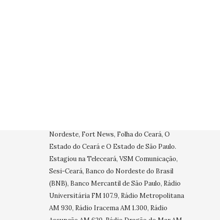
Jornalista formado pela Universidade Federal
do Ceará-UFC (1987). Pós graduado em
Comunicação, Publicidade e Marketing, pela
Universidade de Fortaleza-Unifor (1996). Ex-
professor de Jornalismo e Publicidade do
Centro Universitário Estácio do Ceará.
Apresentador da Rádio Fortaleza 90,7 FM-
Programa Sala de Redação. Passou pelos
jornais O Povo, Tribuna do Ceará, Diário do
Nordeste, Fort News, Folha do Ceará, O
Estado do Ceará e O Estado de São Paulo.
Estagiou na Teleceará, VSM Comunicação,
Sesi-Ceará, Banco do Nordeste do Brasil
(BNB), Banco Mercantil de São Paulo, Rádio
Universitária FM 107.9, Rádio Metropolitana
AM 930, Rádio Iracema AM 1.300, Rádio