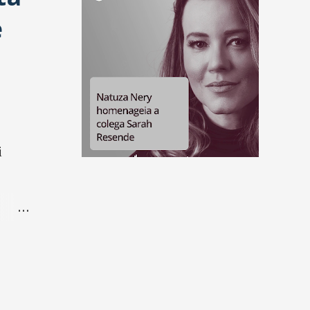
e
horários
As linhas Sul, Oeste e Nordeste funcionarão a partir das 7h30, e
encerram entre 17h30 e 18h. A medida segue a Lei Estadual N°
19.056.
Memórias e Sabores
Projeto Sensações proporciona dia de boas lembranças para
i
pacientes
Com o objetivo de reviver memórias afetivas e gustativas da
infância, a Casa de Cuidados do Ceará (CCC) promoveu mais
uma edição do Projeto Sensações.
 de
Desenvolvimento Econômico
Complexo do Pecém conquista 2º lugar no Prêmio ATP 2024
O anúncio foi feito no 11º Encontro ATP, no Clube Naval de
Brasília (DF), premiando o pioneirismo na utilização de
embarcação USV para atualizar a carta náutica.