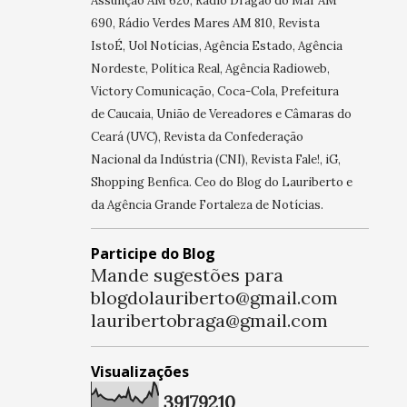
Assunção AM 620, Rádio Dragão do Mar AM
690, Rádio Verdes Mares AM 810, Revista
IstoÉ, Uol Notícias, Agência Estado, Agência
Nordeste, Política Real, Agência Radioweb,
Victory Comunicação, Coca-Cola, Prefeitura
de Caucaia, União de Vereadores e Câmaras do
Ceará (UVC), Revista da Confederação
Nacional da Indústria (CNI), Revista Fale!, iG,
Shopping Benfica. Ceo do Blog do Lauriberto e
da Agência Grande Fortaleza de Notícias.
Participe do Blog
Mande sugestões para
blogdolauriberto@gmail.com
lauribertobraga@gmail.com
Visualizações
3
9
1
7
9
2
1
0