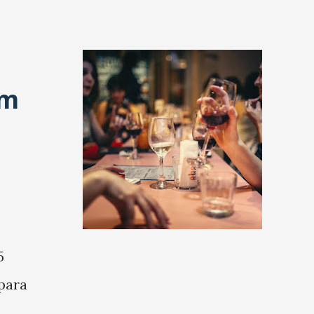
Turismo
Com incrementos aéreos, busca por passagens para o Cariri
cearense cresce
Cidade de Juazeiro do Norte figura entre os destinos mais
em
procurados no feriado de Finados. É o que revela um estudo da
Decolar para o mês de novembro.
Cultura
"MACACOS" chega à Fortaleza em novembro no Cineteatro
São Luiz
O espetáculo de Clayton Nascimento ocorre em 24 de novembro,
em única apresentação, e já está com ingressos à venda no
Sympla e bilheteria do São Luiz.
5
para
Empossados
Membros do Conselho Estadual de Defesa dos Direitos
m