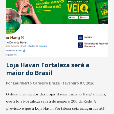
Salário para um número maior de trabalhadores, já que o
país tem a menor taxa de desemprego dos anos recentes.
Ainda segundo a Pesquisa, em novembro de 2025, 40% dos
bares e restaurantes operaram com lucro e outros 40%
registraram equilíbrio financeiro. Já o percentual de
estabelecimentos no prejuízo ficou em 19%, pouco abaixo
do observado no mês anterior. Outros 1% não existiam em
novembro. Em relação a outubro, o faturamento também
cresceu. De acordo com a pesquisa, 44% dos n...
Loja Havan Fortaleza será a
maior do Brasil
Por
Lauriberto Carneiro Braga
fevereiro 07, 2026
O dono e vendedor das Lojas Havan, Luciano Hang anuncia,
que a loja Fortaleza será a de número 200 da Rede. A
previsão é que a Loja Havan Fortaleza seja inaugurada até