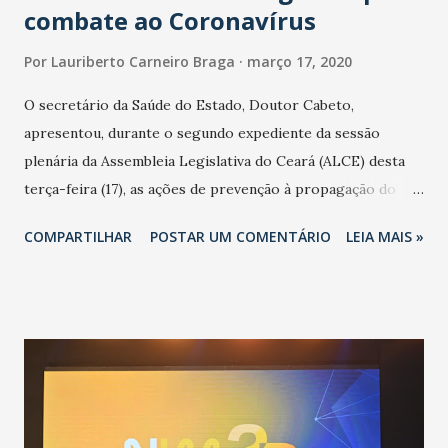
combate ao Coronavírus
Por
Lauriberto Carneiro Braga
março 17, 2020
O secretário da Saúde do Estado, Doutor Cabeto,
apresentou, durante o segundo expediente da sessão
plenária da Assembleia Legislativa do Ceará (ALCE) desta
terça-feira (17), as ações de prevenção à propagação do
novo coronavírus (Covid-19) e as recentes medidas
COMPARTILHAR
POSTAR UM COMENTÁRIO
LEIA MAIS »
adotadas pelo Governo do Estado na contenção da
pandemia e atendimento aos enfermos. O secretário
informou que o Estado tem desenvolvido um plano de
contingência pautado em formas de reconhecimento da
população suspeita e de cuidados com os ambientes
públicos e domiciliares. “Nós não estamos vivendo uma
epidemia comum, como temos em todos os anos, com
aumento de casos de dengue, influenza ou H1N1. Trata-se