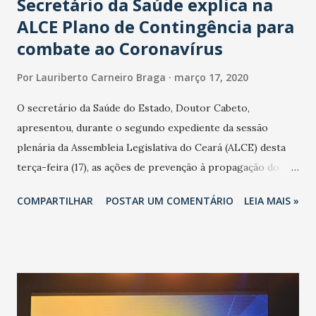
Secretário da Saúde explica na
ALCE Plano de Contingência para
combate ao Coronavírus
Por
Lauriberto Carneiro Braga
março 17, 2020
O secretário da Saúde do Estado, Doutor Cabeto,
apresentou, durante o segundo expediente da sessão
plenária da Assembleia Legislativa do Ceará (ALCE) desta
terça-feira (17), as ações de prevenção à propagação do
novo coronavírus (Covid-19) e as recentes medidas
COMPARTILHAR
POSTAR UM COMENTÁRIO
LEIA MAIS »
adotadas pelo Governo do Estado na contenção da
pandemia e atendimento aos enfermos. O secretário
informou que o Estado tem desenvolvido um plano de
contingência pautado em formas de reconhecimento da
população suspeita e de cuidados com os ambientes
públicos e domiciliares. “Nós não estamos vivendo uma