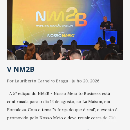
epidemia comum, como temos em todos os anos, com
aumento de casos de dengue, influenza ou H1N1. Trata-se
de uma epidemia com um vírus diferente, com um poder de
contaminação maior que outros coronavírus”, apontou o
secretário. Segundo ele, é uma epidemia com chance de
contaminação alta, podendo gerar um grande risco à
população e ao sistema de saúde. “Precisamos saber fazer a
estratificação do risco da doença, para não so...
V NM2B
Por
Lauriberto Carneiro Braga
julho 20, 2026
A 5ª edição do NM2B - Nosso Meio to Business está
confirmada para o dia 12 de agosto, no La Maison, em
Fortaleza. Com o tema "A força do que é real", o evento é
promovido pelo Nosso Meio e deve reunir cerca de 700
participantes, entre executivos, empreendedores, gestores