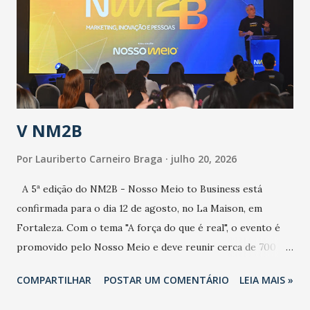
de uma epidemia com um vírus diferente, com um poder de
contaminação maior que outros coronavírus”, apontou o
secretário. Segundo ele, é uma epidemia com chance de
contaminação alta, podendo gerar um grande risco à
população e ao sistema de saúde. “Precisamos saber fazer a
estratificação do risco da doença, para não so...
V NM2B
Por
Lauriberto Carneiro Braga
julho 20, 2026
A 5ª edição do NM2B - Nosso Meio to Business está
confirmada para o dia 12 de agosto, no La Maison, em
Fortaleza. Com o tema "A força do que é real", o evento é
promovido pelo Nosso Meio e deve reunir cerca de 700
participantes, entre executivos, empreendedores, gestores
COMPARTILHAR
POSTAR UM COMENTÁRIO
LEIA MAIS »
e lideranças do Mercado Nacional. Desde 2022, o NM2B
consolidou-se como um dos principais encontros do setor