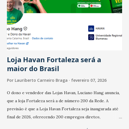
Ainda segundo a Pesquisa, em novembro de 2025, 40% dos
bares e restaurantes operaram com lucro e outros 40%
registraram equilíbrio financeiro. Já o percentual de
estabelecimentos no prejuízo ficou em 19%, pouco abaixo
do observado no mês anterior. Outros 1% não existiam em
novembro. Em relação a outubro, o faturamento também
cresceu. De acordo com a pesquisa, 44% dos n...
Loja Havan Fortaleza será a
maior do Brasil
Por
Lauriberto Carneiro Braga
fevereiro 07, 2026
O dono e vendedor das Lojas Havan, Luciano Hang anuncia,
que a loja Fortaleza será a de número 200 da Rede. A
previsão é que a Loja Havan Fortaleza seja inaugurada até
final de 2026, oferecendo 200 empregos diretos,
totalizando na Rede 25 mil vendedores. A localização da