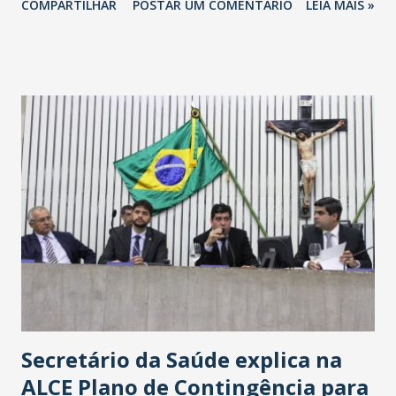
COMPARTILHAR
POSTAR UM COMENTÁRIO
LEIA MAIS »
Havan Fortaleza ainda não foi anunciada oficialmente, mas
fontes extraoficiais indicam, que será na Avenida
Washington Soares-Messejana. Uma coisa é certa: será a
maior loja Havan do Brasil.
Secretário da Saúde explica na
ALCE Plano de Contingência para