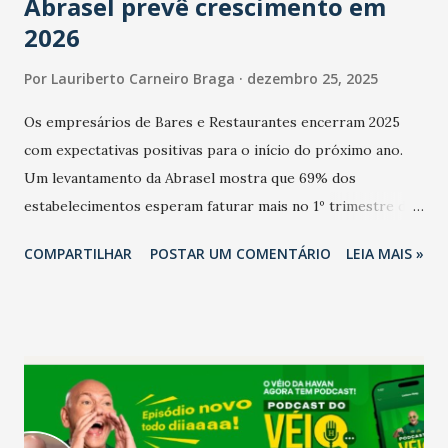
Abrasel prevê crescimento em
2026
Por
Lauriberto Carneiro Braga
dezembro 25, 2025
Os empresários de Bares e Restaurantes encerram 2025
com expectativas positivas para o início do próximo ano.
Um levantamento da Abrasel mostra que 69% dos
estabelecimentos esperam faturar mais no 1º trimestre de
2026 em comparação com o mesmo período de 2025. Em
COMPARTILHAR
POSTAR UM COMENTÁRIO
LEIA MAIS »
relação ao último trimestre deste ano, 56% também
projetam crescimento (foto Helena Lopes). A confiança do
setor é sustentada principalmente pelo desempenho
recente das empresas, impulsionado pelas
confraternizações de fim de ano e pelo pagamento do 13º
Salário para um número maior de trabalhadores, já que o
país tem a menor taxa de desemprego dos anos recentes.