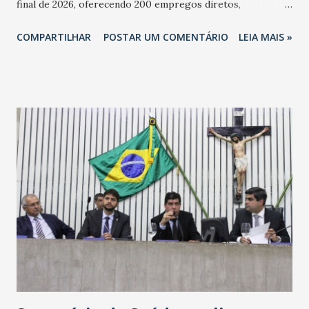
final de 2026, oferecendo 200 empregos diretos,
totalizando na Rede 25 mil vendedores. A localização da
COMPARTILHAR
POSTAR UM COMENTÁRIO
LEIA MAIS »
Havan Fortaleza ainda não foi anunciada oficialmente, mas
fontes extraoficiais indicam, que será na Avenida
Washington Soares-Messejana. Uma coisa é certa: será a
maior loja Havan do Brasil.