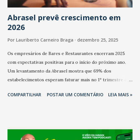
Abrasel prevê crescimento em
2026
Por
Lauriberto Carneiro Braga
dezembro 25, 2025
Os empresários de Bares e Restaurantes encerram 2025
com expectativas positivas para o início do próximo ano.
Um levantamento da Abrasel mostra que 69% dos
estabelecimentos esperam faturar mais no 1º trimestre de
2026 em comparação com o mesmo período de 2025. Em
COMPARTILHAR
POSTAR UM COMENTÁRIO
LEIA MAIS »
relação ao último trimestre deste ano, 56% também
projetam crescimento (foto Helena Lopes). A confiança do
setor é sustentada principalmente pelo desempenho
recente das empresas, impulsionado pelas
confraternizações de fim de ano e pelo pagamento do 13º