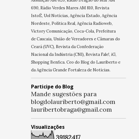
Assunção AM 620, Rádio Dragão do Mar AM
690, Rádio Verdes Mares AM 810, Revista
IstoÉ, Uol Notícias, Agência Estado, Agência
Nordeste, Política Real, Agência Radioweb,
Victory Comunicação, Coca-Cola, Prefeitura
de Caucaia, União de Vereadores e Câmaras do
Ceará (UVC), Revista da Confederação
Nacional da Indústria (CNI), Revista Fale!, iG,
Shopping Benfica. Ceo do Blog do Lauriberto e
da Agência Grande Fortaleza de Notícias.
Participe do Blog
Mande sugestões para
blogdolauriberto@gmail.com
lauribertobraga@gmail.com
Visualizações
3
9
1
8
2
4
1
7