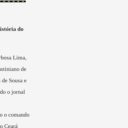
istória do
rbosa Lima,
ustiniano de
 de Sousa e
do o jornal
o o comando
do Ceará