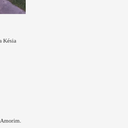
a Késia
.
s Amorim.